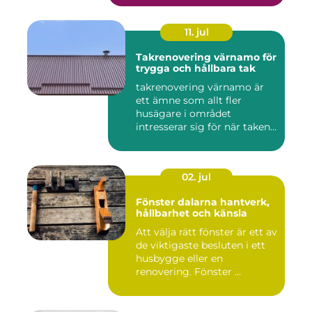
11. jul
Takrenovering värnamo för
trygga och hållbara tak
takrenovering värnamo är
ett ämne som allt fler
husägare i området
intresserar sig för när taken
bör...
02. jul
Fönster dalarna hantverk,
hållbarhet och känsla
Att välja rätt fönster är ett av
de viktigaste besluten i ett
husbygge eller en
renovering. Fönster ...