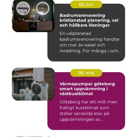
02. jun
Badrumsrenovering
kristianstad planering, val
och hållbara lösningar
En välplanerad
badrumsrenovering handlar
om mer än kakel och
inredning. För många i och
runt Kristia...
05. maj
Värmepumpar göteborg
smart uppvärmning i
västkustklimat
Göteborg har ett milt men
fuktigt kustklimat som
ställer särskilda krav på
uppvärmningen av
bostäder...