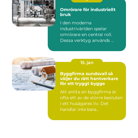
Omrörare för industriellt
bruk
I den moderna
industrivärlden spelar
omrörare en central roll.
Dessa verktyg används ...
15. jan
Byggfirma sundsvall så
väljer du rätt hantverkare
för ett tryggt bygge
Att anlita en byggfirma är
ofta ett av de större besluten
i ett husägares liv. Det
handlar inte bara...