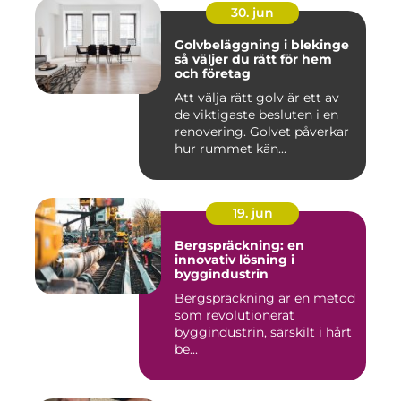
30. jun
Golvbeläggning i blekinge
så väljer du rätt för hem
och företag
Att välja rätt golv är ett av
de viktigaste besluten i en
renovering. Golvet påverkar
hur rummet kän...
19. jun
Bergspräckning: en
innovativ lösning i
byggindustrin
Bergspräckning är en metod
som revolutionerat
byggindustrin, särskilt i hårt
be...