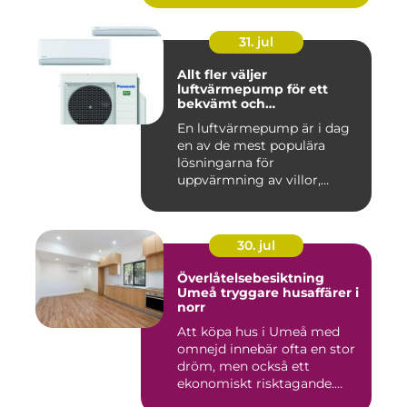
31. jul
Allt fler väljer
luftvärmepump för ett
bekvämt och
energieffektivt hem
En luftvärmepump är i dag
en av de mest populära
lösningarna för
uppvärmning av villor,
radhus och f...
30. jul
Överlåtelsebesiktning
Umeå tryggare husaffärer i
norr
Att köpa hus i Umeå med
omnejd innebär ofta en stor
dröm, men också ett
ekonomiskt risktagande.
Klim...