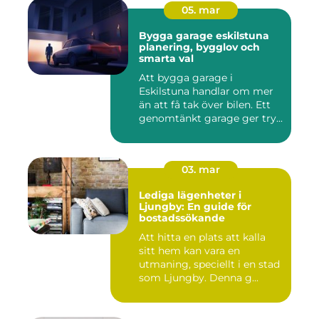
05. mar
Bygga garage eskilstuna
planering, bygglov och
smarta val
Att bygga garage i
Eskilstuna handlar om mer
än att få tak över bilen. Ett
genomtänkt garage ger try...
03. mar
Lediga lägenheter i
Ljungby: En guide för
bostadssökande
Att hitta en plats att kalla
sitt hem kan vara en
utmaning, speciellt i en stad
som Ljungby. Denna g...