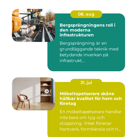
08. aug
Bergsprängningens roll i
den moderna
infrastrukturen
Bergsprängning är en
grundläggande teknik med
betydande inverkan på
infrastrukt...
31. jul
Möbeltapetserare skåne
hållbar kvalitet för hem och
företag
En möbeltapetserare handlar
inte bara om tyg och
stoppning. Yrket förenar
hantverk, formkänsla och h...