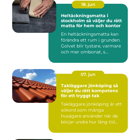
18. jun
Heltäckningsmatta i
stockholm så väljer du rätt
matta för hem och kontor
En heltäckningsmatta kan
förändra ett rum i grunden.
Golvet blir tystare, varmare
och mer ombonat, s...
07. jun
Takläggare jönköping så
väljer du rätt kompetens
för ett tryggt tak
Takläggare jönköping är ett
sökord som många
husägare använder när de
börjar undra hur lång tid
take...