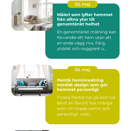
02. maj
Måleri som lyfter hemmet
från slitna ytor till
genomtänkt helhet
En genomtänkt målning kan
förvandla ett hem utan att
en enda vägg rivs. Färg,
ytskikt och noggrant u...
02. maj
Pentik heminredning
nordisk design som gör
hemmet personligt
Finska Pentik har på kort tid
blivit en favorit hos många
som vill inreda varmt och
personligt, utan...