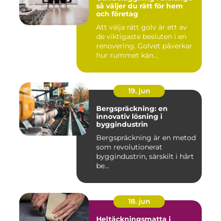
så väljer du rätt för hem
och företag
Att välja rätt golv är ett av
de viktigaste besluten i en
renovering. Golvet påverkar
hur rummet kän...
19. jun
Bergspräckning: en
innovativ lösning i
byggindustrin
Bergspräckning är en metod
som revolutionerat
byggindustrin, särskilt i hårt
be...
18. jun
Heltäckningsmatta i