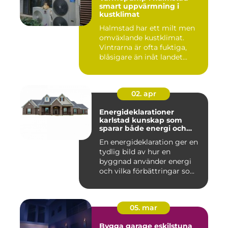
smart uppvärmning i
kustklimat
Halmstad har ett milt men
omväxlande kustklimat.
Vintrarna är ofta fuktiga,
blåsigare än inåt landet...
02. apr
Energideklarationer
karlstad kunskap som
sparar både energi och
pengar
En energideklaration ger en
tydlig bild av hur en
byggnad använder energi
och vilka förbättringar so...
05. mar
Bygga garage eskilstuna