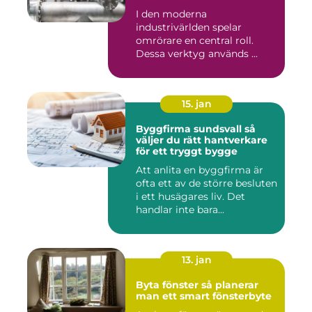
I den moderna
industrivärlden spelar
omrörare en central roll.
Dessa verktyg används ...
15. jan
Byggfirma sundsvall så
väljer du rätt hantverkare
för ett tryggt bygge
Att anlita en byggfirma är
ofta ett av de större besluten
i ett husägares liv. Det
handlar inte bara...
13. jan
Byta fönster så planerar
man ett smart fönsterbyte