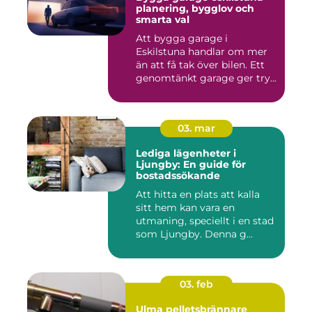
planering, bygglov och
smarta val
Att bygga garage i
Eskilstuna handlar om mer
än att få tak över bilen. Ett
genomtänkt garage ger try...
03. mar
Lediga lägenheter i
Ljungby: En guide för
bostadssökande
Att hitta en plats att kalla
sitt hem kan vara en
utmaning, speciellt i en stad
som Ljungby. Denna g...
03. feb
Ulma pelletsbrännare