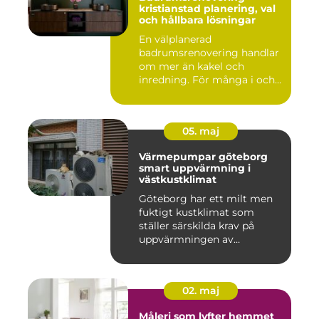
kristianstad planering, val
och hållbara lösningar
En välplanerad
badrumsrenovering handlar
om mer än kakel och
inredning. För många i och
runt Kristia...
05. maj
Värmepumpar göteborg
smart uppvärmning i
västkustklimat
Göteborg har ett milt men
fuktigt kustklimat som
ställer särskilda krav på
uppvärmningen av
bostäder...
02. maj
Måleri som lyfter hemmet