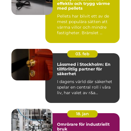
effektiv och trygg värme
med pellets
Pellets har blivit ett av de
mest populära sätten att
värma villor och mindre
fastigheter. Bränslet ...
03. feb
Låssmed i Stockholm: En
tillförlitlig partner för
säkerhet
I dagens värld där säkerhet
spelar en central roll i våra
liv, har valet av r&a...
18. jan
Omrörare för industriellt
bruk