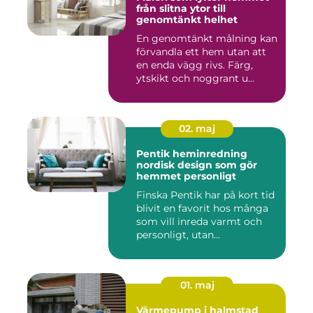
från slitna ytor till
genomtänkt helhet
En genomtänkt målning kan
förvandla ett hem utan att
en enda vägg rivs. Färg,
ytskikt och noggrant u...
02. maj
Pentik heminredning
nordisk design som gör
hemmet personligt
Finska Pentik har på kort tid
blivit en favorit hos många
som vill inreda varmt och
personligt, utan...
01. maj
Värmepump i halmstad