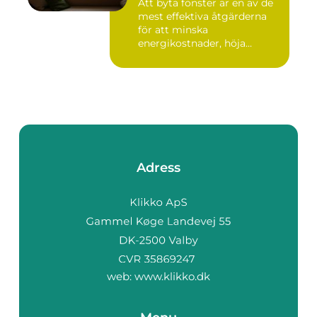
Att byta fönster är en av de
mest effektiva åtgärderna
för att minska
energikostnader, höja
komforte...
Adress
web:
www.klikko.dk