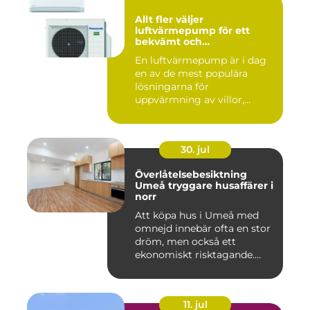
Allt fler väljer
luftvärmepump för ett
bekvämt och
energieffektivt hem
En luftvärmepump är i dag
en av de mest populära
lösningarna för
uppvärmning av villor,
radhus och f...
30. jul
Överlåtelsebesiktning
Umeå tryggare husaffärer i
norr
Att köpa hus i Umeå med
omnejd innebär ofta en stor
dröm, men också ett
ekonomiskt risktagande.
Klim...
11. jul