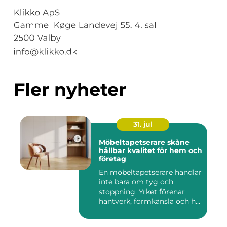
Fler nyheter
31. jul
Möbeltapetserare skåne
hållbar kvalitet för hem och
företag
En möbeltapetserare handlar
inte bara om tyg och
stoppning. Yrket förenar
hantverk, formkänsla och h...