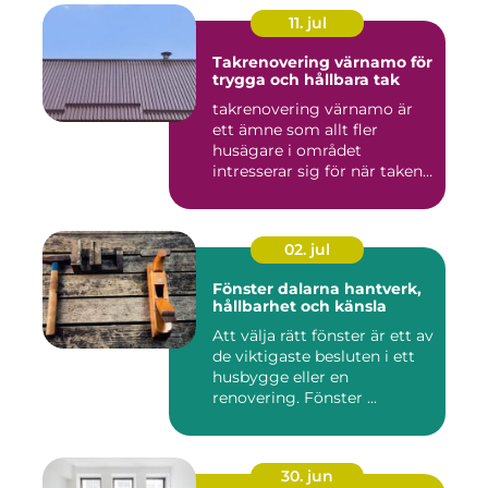
11. jul
Takrenovering värnamo för
trygga och hållbara tak
takrenovering värnamo är
ett ämne som allt fler
husägare i området
intresserar sig för när taken
bör...
02. jul
Fönster dalarna hantverk,
hållbarhet och känsla
Att välja rätt fönster är ett av
de viktigaste besluten i ett
husbygge eller en
renovering. Fönster ...
30. jun