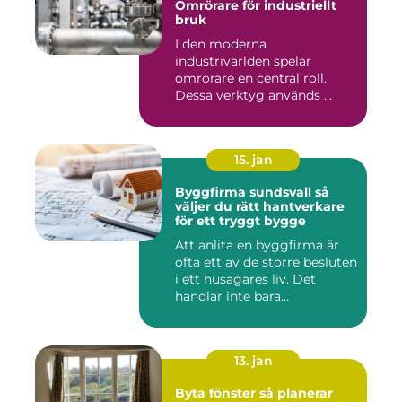
Omrörare för industriellt
bruk
I den moderna
industrivärlden spelar
omrörare en central roll.
Dessa verktyg används ...
15. jan
Byggfirma sundsvall så
väljer du rätt hantverkare
för ett tryggt bygge
Att anlita en byggfirma är
ofta ett av de större besluten
i ett husägares liv. Det
handlar inte bara...
13. jan
Byta fönster så planerar