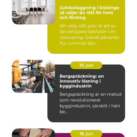
Golvbeläggning i blekinge
så väljer du rätt för hem
och företag
Att välja rätt golv är ett av
de viktigaste besluten i en
renovering. Golvet påverkar
hur rummet kän...
19. jun
Bergspräckning: en
innovativ lösning i
byggindustrin
Bergspräckning är en metod
som revolutionerat
byggindustrin, särskilt i hårt
be...
18. jun