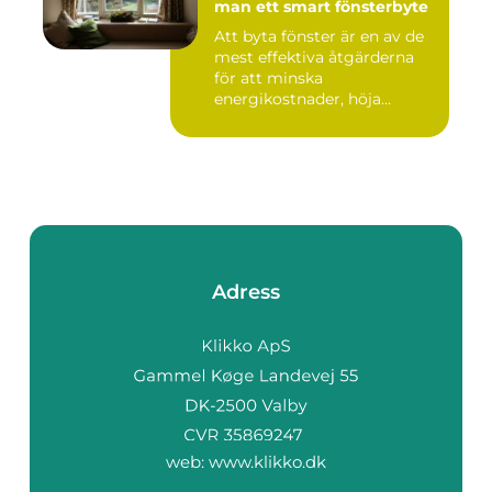
man ett smart fönsterbyte
Att byta fönster är en av de
mest effektiva åtgärderna
för att minska
energikostnader, höja
komforte...
Adress
web:
www.klikko.dk