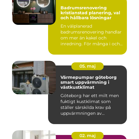
Badrumsrenovering
kristianstad planering, val
och hållbara lösningar
En välplanerad
badrumsrenovering handlar
om mer än kakel och
inredning. För många i och
runt Kristia...
05. maj
Värmepumpar göteborg
smart uppvärmning i
västkustklimat
Göteborg har ett milt men
fuktigt kustklimat som
ställer särskilda krav på
uppvärmningen av
bostäder...
02. maj