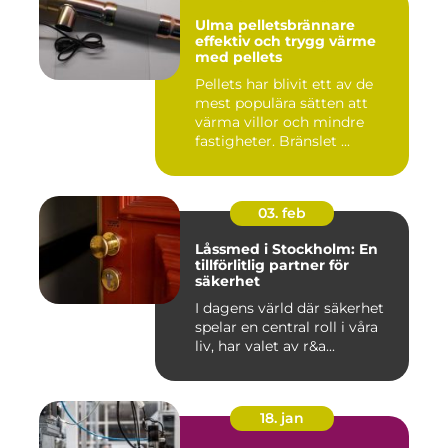
Ulma pelletsbrännare
effektiv och trygg värme
med pellets
Pellets har blivit ett av de
mest populära sätten att
värma villor och mindre
fastigheter. Bränslet ...
03. feb
Låssmed i Stockholm: En
tillförlitlig partner för
säkerhet
I dagens värld där säkerhet
spelar en central roll i våra
liv, har valet av r&a...
18. jan