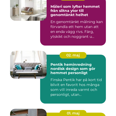
Måleri som lyfter hemmet
från slitna ytor till
genomtänkt helhet
En genomtänkt målning kan
förvandla ett hem utan att
en enda vägg rivs. Färg,
ytskikt och noggrant u...
02. maj
Pentik heminredning
nordisk design som gör
hemmet personligt
Finska Pentik har på kort tid
blivit en favorit hos många
som vill inreda varmt och
personligt, utan...
01. maj