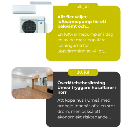
31. jul
Allt fler väljer
luftvärmepump för ett
bekvämt och
energieffektivt hem
En luftvärmepump är i dag
en av de mest populära
lösningarna för
uppvärmning av villor,
radhus och f...
30. jul
Överlåtelsebesiktning
Umeå tryggare husaffärer i
norr
Att köpa hus i Umeå med
omnejd innebär ofta en stor
dröm, men också ett
ekonomiskt risktagande.
Klim...