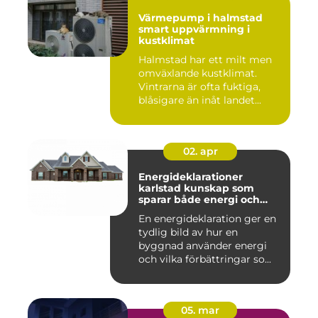
Värmepump i halmstad
smart uppvärmning i
kustklimat
Halmstad har ett milt men
omväxlande kustklimat.
Vintrarna är ofta fuktiga,
blåsigare än inåt landet...
02. apr
Energideklarationer
karlstad kunskap som
sparar både energi och
pengar
En energideklaration ger en
tydlig bild av hur en
byggnad använder energi
och vilka förbättringar so...
05. mar