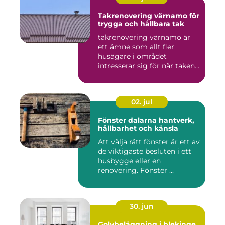
Takrenovering värnamo för
trygga och hållbara tak
takrenovering värnamo är
ett ämne som allt fler
husägare i området
intresserar sig för när taken
bör...
02. jul
Fönster dalarna hantverk,
hållbarhet och känsla
Att välja rätt fönster är ett av
de viktigaste besluten i ett
husbygge eller en
renovering. Fönster ...
30. jun
Golvbeläggning i blekinge