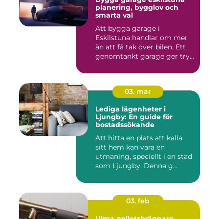
planering, bygglov och
smarta val
Att bygga garage i
Eskilstuna handlar om mer
än att få tak över bilen. Ett
genomtänkt garage ger try...
03. mar
Lediga lägenheter i
Ljungby: En guide för
bostadssökande
Att hitta en plats att kalla
sitt hem kan vara en
utmaning, speciellt i en stad
som Ljungby. Denna g...
03. feb
Ulma pelletsbrännare