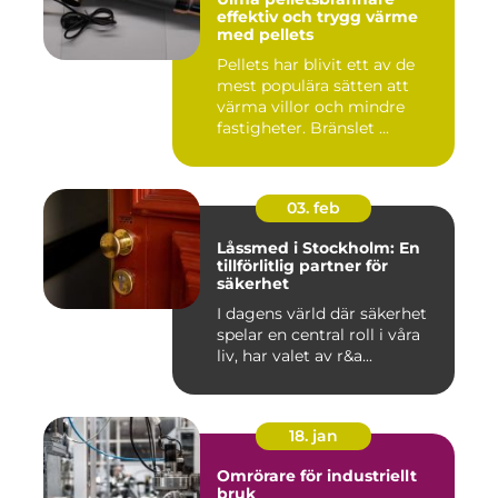
effektiv och trygg värme
med pellets
Pellets har blivit ett av de
mest populära sätten att
värma villor och mindre
fastigheter. Bränslet ...
03. feb
Låssmed i Stockholm: En
tillförlitlig partner för
säkerhet
I dagens värld där säkerhet
spelar en central roll i våra
liv, har valet av r&a...
18. jan
Omrörare för industriellt
bruk