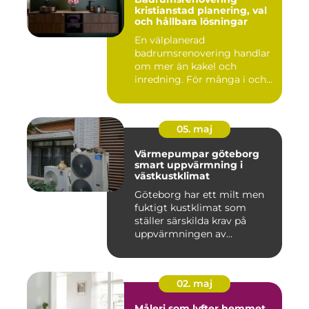
kristianstad planering, val
och hållbara lösningar
En välplanerad
badrumsrenovering handlar
om mer än kakel och
inredning. För många i och
runt Kristia...
05. maj
Värmepumpar göteborg
smart uppvärmning i
västkustklimat
Göteborg har ett milt men
fuktigt kustklimat som
ställer särskilda krav på
uppvärmningen av
bostäder...
02. maj
Måleri som lyfter hemmet