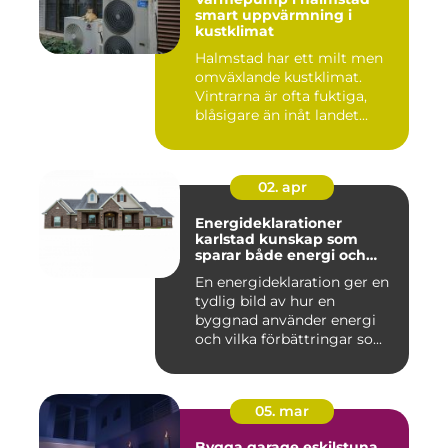
smart uppvärmning i
kustklimat
Halmstad har ett milt men
omväxlande kustklimat.
Vintrarna är ofta fuktiga,
blåsigare än inåt landet...
02. apr
Energideklarationer
karlstad kunskap som
sparar både energi och
pengar
En energideklaration ger en
tydlig bild av hur en
byggnad använder energi
och vilka förbättringar so...
05. mar
Bygga garage eskilstuna