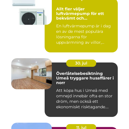
Allt fler väljer
luftvärmepump för ett
bekvämt och
energieffektivt hem
En luftvärmepump är i dag
en av de mest populära
lösningarna för
uppvärmning av villor,
radhus och f...
30. jul
Överlåtelsebesiktning
Umeå tryggare husaffärer i
norr
Att köpa hus i Umeå med
omnejd innebär ofta en stor
dröm, men också ett
ekonomiskt risktagande.
Klim...
11. jul