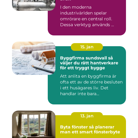
I den moderna
industrivärlden spelar
omrörare en central roll.
Dessa verktyg används ...
15. jan
Byggfirma sundsvall så
väljer du rätt hantverkare
för ett tryggt bygge
Att anlita en byggfirma är
ofta ett av de större besluten
i ett husägares liv. Det
handlar inte bara...
13. jan
Byta fönster så planerar
man ett smart fönsterbyte