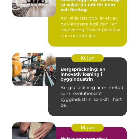
så väljer du rätt för hem
och företag
Att välja rätt golv är ett av
de viktigaste besluten i en
renovering. Golvet påverkar
hur rummet kän...
19. jun
Bergspräckning: en
innovativ lösning i
byggindustrin
Bergspräckning är en metod
som revolutionerat
byggindustrin, särskilt i hårt
be...
18. jun
Heltäckningsmatta i