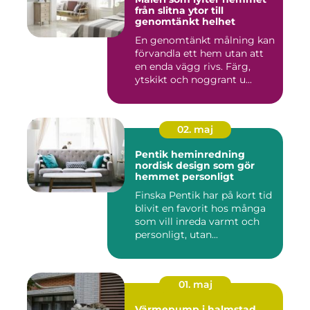
från slitna ytor till
genomtänkt helhet
En genomtänkt målning kan
förvandla ett hem utan att
en enda vägg rivs. Färg,
ytskikt och noggrant u...
02. maj
Pentik heminredning
nordisk design som gör
hemmet personligt
Finska Pentik har på kort tid
blivit en favorit hos många
som vill inreda varmt och
personligt, utan...
01. maj
Värmepump i halmstad