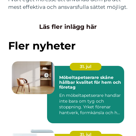
mest effektiva och ansvarsfulla sättet möjligt.
Läs fler inlägg här
Fler nyheter
31. jul
Möbeltapetserare skåne
hållbar kvalitet för hem och
företag
En möbeltapetserare handlar
inte bara om tyg och
stoppning. Yrket förenar
hantverk, formkänsla och h...
31. jul