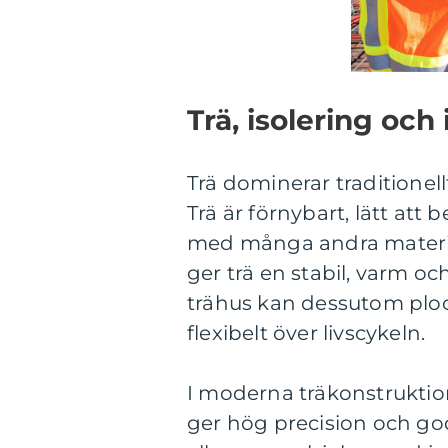
Trä, isolering oc
Trä dominerar traditionel
Trä är förnybart, lätt att
med många andra material
ger trä en stabil, varm oc
trähus kan dessutom ploc
flexibelt över livscykeln.
I moderna träkonstruktion
ger hög precision och go