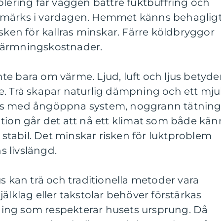
olering får väggen bättre fuktbuffring och
 märks i vardagen. Hemmet känns behagligt
isken för kallras minskar. Färre köldbryggor
värmningskostnader.
e bara om värme. Ljud, luft och ljus betyde
e. Trä skapar naturlig dämpning och ett mju
ns med ångöppna system, noggrann tätnin
tion går det att nå ett klimat som både kän
n stabil. Det minskar risken för luktproblem
 livslängd.
us kan trä och traditionella metoder vara
älklag eller takstolar behöver förstärkas
ösning som respekterar husets ursprung. Då