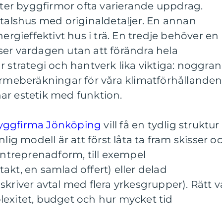
er byggfirmor ofta varierande uppdrag.
-talshus med originaldetaljer. En annan
nergieffektivt hus i trä. En tredje behöver en
ser vardagen utan att förändra hela
r strategi och hantverk lika viktiga: noggra
ärmeberäkningar för våra klimatförhållanden
ar estetik med funktion.
yggfirma Jönköping
vill få en tydlig struktur
lig modell är att först låta ta fram skisser o
 entreprenadform, till exempel
akt, en samlad offert) eller delad
kriver avtal med flera yrkesgrupper). Rätt v
lexitet, budget och hur mycket tid