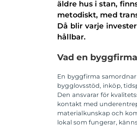
äldre hus i stan, finn
metodiskt, med trans
Då blir varje invest
hållbar.
Vad en byggfirma
En byggfirma samordnar h
bygglovsstöd, inköp, tids
Den ansvarar för kvalitet
kontakt med underentrep
materialkunskap och komm
lokal som fungerar, känns 