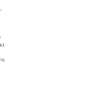
,
r
kt
g
ns