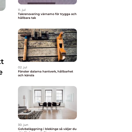
11. jul
Takrenovering värnamo för trygga och
hållbara tak
tt
02. jul
e
Fönster dalarna hantverk, hållbarhet
och känsla
30. jun
Golvbeläggning i blekinge så väljer du