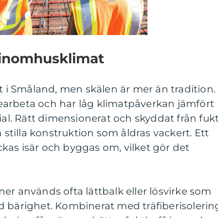
h inomhusklimat
lt i Småland, men skälen är mer än tradition.
 bearbeta och har låg klimatpåverkan jämfört
. Rätt dimensionerat och skyddat från fuk
h stilla konstruktion som åldras vackert. Ett
kas isär och byggas om, vilket gör det
er används ofta lättbalk eller lösvirke som
d bärighet. Kombinerat med träfiberisolerin