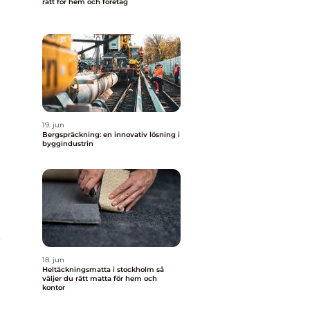
rätt för hem och företag
19. jun
Bergspräckning: en innovativ lösning i
byggindustrin
,
18. jun
Heltäckningsmatta i stockholm så
väljer du rätt matta för hem och
kontor