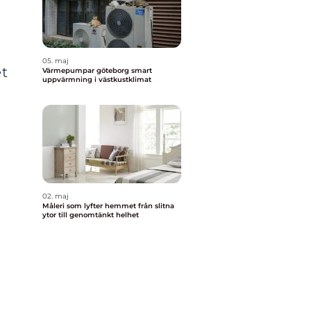
05. maj
et
Värmepumpar göteborg smart
uppvärmning i västkustklimat
02. maj
Måleri som lyfter hemmet från slitna
ytor till genomtänkt helhet