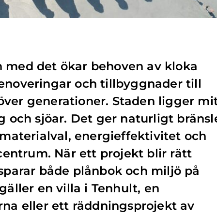
h med det ökar behoven av kloka
enoveringar och tillbyggnader till
ver generationer. Staden ligger mi
g och sjöar. Det ger naturligt bränsl
 materialval, energieffektivitet och
centrum. När ett projekt blir rätt
 sparar både plånbok och miljö på
äller en villa i Tenhult, en
rna eller ett räddningsprojekt av