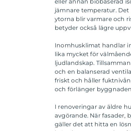
eller annan biobaserad is
jämnare temperatur. Det
ytorna blir varmare och r
betyder också lägre upp
Inomhusklimat handlar int
lika mycket för välmåend
ljudlandskap. Tillsamma
och en balanserad ventila
friskt och håller fuktnivå
och förlänger byggnadens
I renoveringar av äldre h
avgörande. När fasader, bj
gäller det att hitta en l