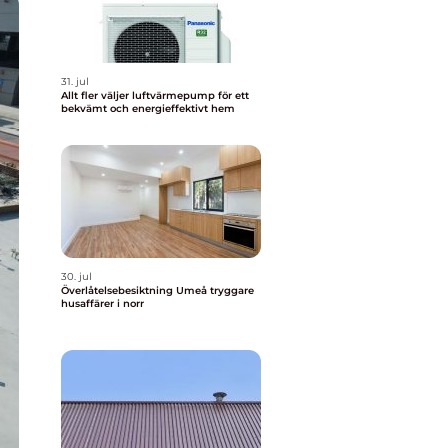
31. jul
Allt fler väljer luftvärmepump för ett
bekvämt och energieffektivt hem
30. jul
Överlåtelsebesiktning Umeå tryggare
husaffärer i norr