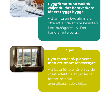
Byggfirma sundsvall så
väljer du rätt hantverkare
för ett tryggt bygge
Att anlita en byggfirma är
ofta ett av de större besluten
i ett husägares liv. Det
handlar inte bara...
13. jan
Byta fönster så planerar
man ett smart fönsterbyte
Att byta fönster är en av de
mest effektiva åtgärderna
för att minska
energikostnader, höja
komforte...