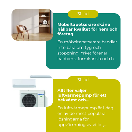
31. jul
Möbeltapetserare skåne
hållbar kvalitet för hem och
företag
En möbeltapetserare handlar
inte bara om tyg och
stoppning. Yrket förenar
hantverk, formkänsla och h...
31. jul
Allt fler väljer
luftvärmepump för ett
bekvämt och
energieffektivt hem
En luftvärmepump är i dag
en av de mest populära
lösningarna för
uppvärmning av villor,
radhus och f...