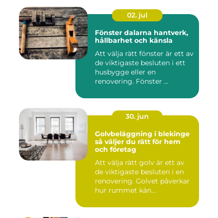
02. jul
Fönster dalarna hantverk,
hållbarhet och känsla
Att välja rätt fönster är ett av
de viktigaste besluten i ett
husbygge eller en
renovering. Fönster ...
30. jun
Golvbeläggning i blekinge
så väljer du rätt för hem
och företag
Att välja rätt golv är ett av
de viktigaste besluten i en
renovering. Golvet påverkar
hur rummet kän...