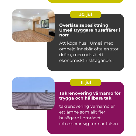
30. jul
Överlåtelsebesiktning
Umeå tryggare husaffärer i
norr
Att köpa hus i Umeå med
omnejd innebär ofta en stor
dröm, men också ett
ekonomiskt risktagande.
Klim...
11. jul
Takrenovering värnamo för
trygga och hållbara tak
takrenovering värnamo är
ett ämne som allt fler
husägare i området
intresserar sig för när taken
bör...