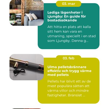
03. mar
Lediga lägenheter i
Ljungby: En guide för
bostadssökande
Att hitta en plats att kalla
sitt hem kan vara en
utmaning, speciellt i en stad
som Ljungby. Denna g...
03. feb
Ulma pelletsbrännare
effektiv och trygg värme
med pellets
Pellets har blivit ett av de
mest populära sätten att
värma villor och mindre
fastigheter. Bränslet ...