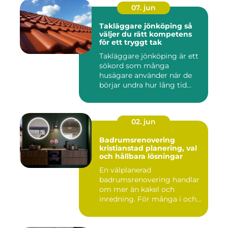
07. jun
Takläggare jönköping så
väljer du rätt kompetens
för ett tryggt tak
Takläggare jönköping är ett
sökord som många
husägare använder när de
börjar undra hur lång tid
take...
02. jun
Badrumsrenovering
kristianstad planering, val
och hållbara lösningar
En välplanerad
badrumsrenovering handlar
om mer än kakel och
inredning. För många i och
runt Kristia...