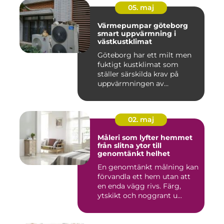
05. maj
Värmepumpar göteborg
smart uppvärmning i
västkustklimat
Göteborg har ett milt men
fuktigt kustklimat som
ställer särskilda krav på
uppvärmningen av
bostäder...
02. maj
Måleri som lyfter hemmet
från slitna ytor till
genomtänkt helhet
En genomtänkt målning kan
förvandla ett hem utan att
en enda vägg rivs. Färg,
ytskikt och noggrant u...