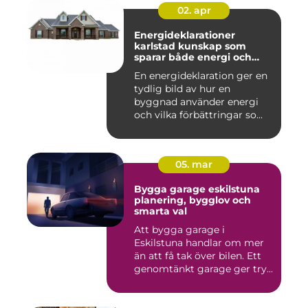
02. apr
Energideklarationer
karlstad kunskap som
sparar både energi och
pengar
En energideklaration ger en
tydlig bild av hur en
byggnad använder energi
och vilka förbättringar so...
05. mar
Bygga garage eskilstuna
planering, bygglov och
smarta val
Att bygga garage i
Eskilstuna handlar om mer
än att få tak över bilen. Ett
genomtänkt garage ger try...