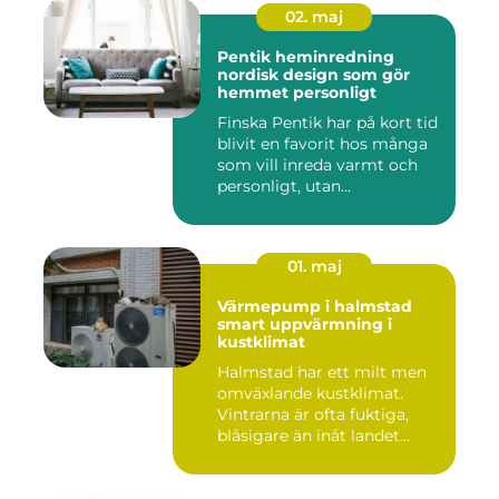
02. maj
Pentik heminredning
nordisk design som gör
hemmet personligt
Finska Pentik har på kort tid
blivit en favorit hos många
som vill inreda varmt och
personligt, utan...
01. maj
Värmepump i halmstad
smart uppvärmning i
kustklimat
Halmstad har ett milt men
omväxlande kustklimat.
Vintrarna är ofta fuktiga,
blåsigare än inåt landet...