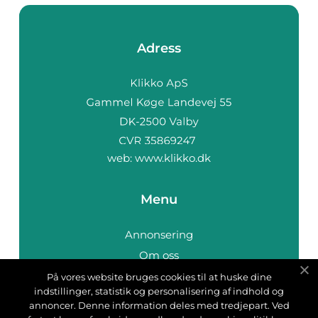
Adress
web:
www.klikko.dk
Menu
Annonsering
Om oss
Cookies
På vores website bruges cookies til at huske dine
indstillinger, statistik og personalisering af indhold og
Kontakta oss
annoncer. Denne information deles med tredjepart. Ved
Sitemap