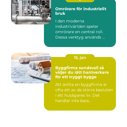
Omrörare för industriellt
bruk
I den moderna
industrivärlden spelar
omrörare en central roll.
Dessa verktyg används ...
15. jan
Byggfirma sundsvall så
väljer du rätt hantverkare
för ett tryggt bygge
Att anlita en byggfirma är
ofta ett av de större besluten
i ett husägares liv. Det
handlar inte bara...