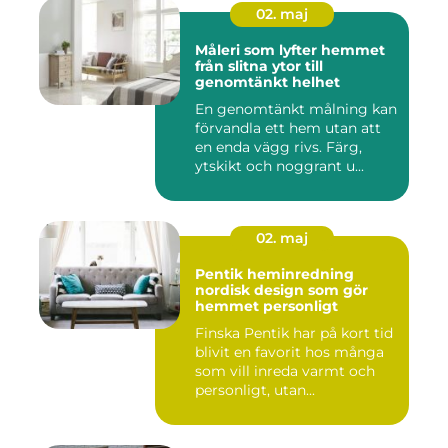
02. maj
Måleri som lyfter hemmet
från slitna ytor till
genomtänkt helhet
En genomtänkt målning kan
förvandla ett hem utan att
en enda vägg rivs. Färg,
ytskikt och noggrant u...
02. maj
Pentik heminredning
nordisk design som gör
hemmet personligt
Finska Pentik har på kort tid
blivit en favorit hos många
som vill inreda varmt och
personligt, utan...