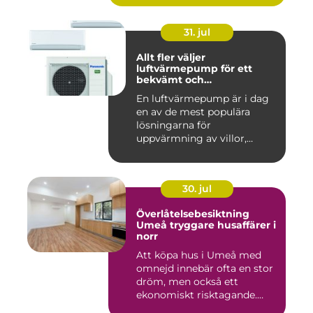
31. jul
Allt fler väljer
luftvärmepump för ett
bekvämt och
energieffektivt hem
En luftvärmepump är i dag
en av de mest populära
lösningarna för
uppvärmning av villor,
radhus och f...
30. jul
Överlåtelsebesiktning
Umeå tryggare husaffärer i
norr
Att köpa hus i Umeå med
omnejd innebär ofta en stor
dröm, men också ett
ekonomiskt risktagande.
Klim...