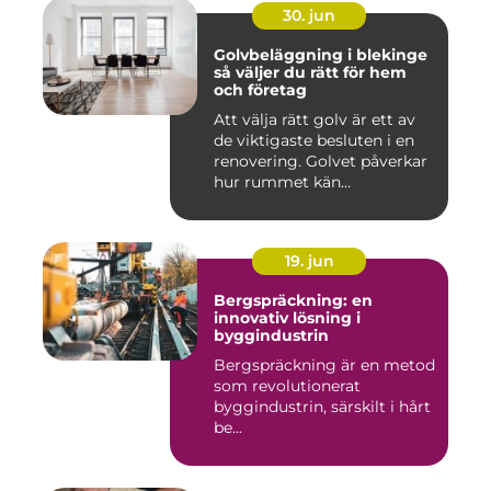
30. jun
Golvbeläggning i blekinge
så väljer du rätt för hem
och företag
Att välja rätt golv är ett av
de viktigaste besluten i en
renovering. Golvet påverkar
hur rummet kän...
19. jun
Bergspräckning: en
innovativ lösning i
byggindustrin
Bergspräckning är en metod
som revolutionerat
byggindustrin, särskilt i hårt
be...