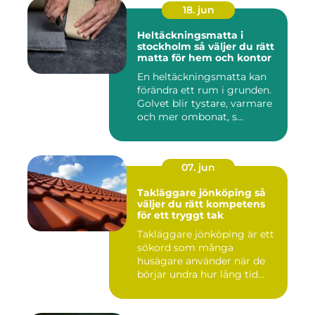
18. jun
Heltäckningsmatta i
stockholm så väljer du rätt
matta för hem och kontor
En heltäckningsmatta kan
förändra ett rum i grunden.
Golvet blir tystare, varmare
och mer ombonat, s...
07. jun
Takläggare jönköping så
väljer du rätt kompetens
för ett tryggt tak
Takläggare jönköping är ett
sökord som många
husägare använder när de
börjar undra hur lång tid
take...