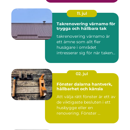
11. jul
Takrenovering värnamo för
trygga och hållbara tak
takrenovering värnamo är
ett ämne som allt fler
husägare i området
intresserar sig för när taken
bör...
02. jul
Fönster dalarna hantverk,
hållbarhet och känsla
Att välja rätt fönster är ett av
de viktigaste besluten i ett
husbygge eller en
renovering. Fönster ...