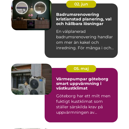
02. jun
Badrumsrenovering
kristianstad planering, val
och hållbara lösningar
En välplanerad
badrumsrenovering handlar
om mer än kakel och
inredning. För många i och
runt Kristia...
05. maj
Värmepumpar göteborg
smart uppvärmning i
västkustklimat
Göteborg har ett milt men
fuktigt kustklimat som
ställer särskilda krav på
uppvärmningen av
bostäder...