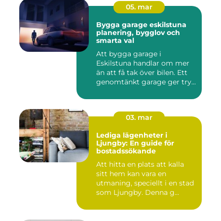
05. mar
Bygga garage eskilstuna
planering, bygglov och
smarta val
Att bygga garage i
Eskilstuna handlar om mer
än att få tak över bilen. Ett
genomtänkt garage ger try...
03. mar
Lediga lägenheter i
Ljungby: En guide för
bostadssökande
Att hitta en plats att kalla
sitt hem kan vara en
utmaning, speciellt i en stad
som Ljungby. Denna g...