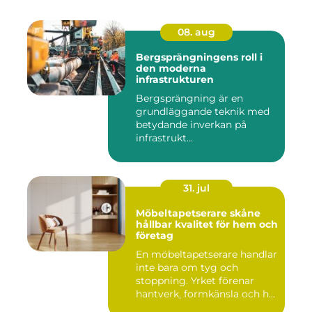
08. aug
Bergsprängningens roll i
den moderna
infrastrukturen
Bergsprängning är en
grundläggande teknik med
betydande inverkan på
infrastrukt...
31. jul
Möbeltapetserare skåne
hållbar kvalitet för hem och
företag
En möbeltapetserare handlar
inte bara om tyg och
stoppning. Yrket förenar
hantverk, formkänsla och h...