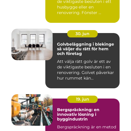
de viktigaste besluten i ett
husbygge eller en
renovering. Fönster ...
30. jun
Golvbeläggning i blekinge
så väljer du rätt för hem
och företag
Att välja rätt golv är ett av
de viktigaste besluten i en
renovering. Golvet påverkar
hur rummet kän...
19. jun
Bergspräckning: en
innovativ lösning i
byggindustrin
Bergspräckning är en metod