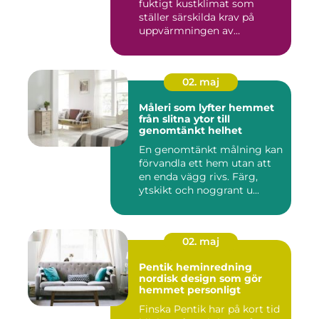
fuktigt kustklimat som
ställer särskilda krav på
uppvärmningen av
bostäder...
02. maj
Måleri som lyfter hemmet
från slitna ytor till
genomtänkt helhet
En genomtänkt målning kan
förvandla ett hem utan att
en enda vägg rivs. Färg,
ytskikt och noggrant u...
02. maj
Pentik heminredning
nordisk design som gör
hemmet personligt
Finska Pentik har på kort tid