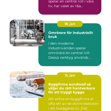
spelar en central roll i våra
liv, har valet av r&a...
18. jan
Omrörare för industriellt
bruk
I den moderna
industrivärlden spelar
omrörare en central roll.
Dessa verktyg används ...
15. jan
Byggfirma sundsvall så
väljer du rätt hantverkare
för ett tryggt bygge
Att anlita en byggfirma är
ofta ett av de större besluten
i ett husägares liv. Det