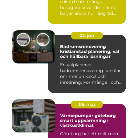
sökord som många
husägare använder när de
börjar undra hur lång tid
take...
02. jun
Badrumsrenovering
kristianstad planering, val
och hållbara lösningar
En välplanerad
badrumsrenovering handlar
om mer än kakel och
inredning. För många i och
runt Kristia...
05. maj
Värmepumpar göteborg
smart uppvärmning i
västkustklimat
Göteborg har ett milt men