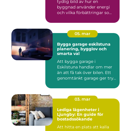
tydlig bild av hur en
byggnad använder energi
och vilka förbättringar so...
05. mar
Bygga garage eskilstuna
planering, bygglov och
smarta val
Att bygga garage i
Eskilstuna handlar om mer
än att få tak över bilen. Ett
genomtänkt garage ger try...
03. mar
Lediga lägenheter i
Ljungby: En guide för
bostadssökande
Att hitta en plats att kalla