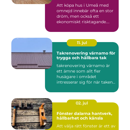
Att köpa hus i Umeå med
omnejd innebär ofta en stor
dröm, men också ett
ekonomiskt risktagande.
Klim...
11. jul
Takrenovering värnamo för
trygga och hållbara tak
takrenovering värnamo är
ett ämne som allt fler
husägare i området
intresserar sig för när taken
bör...
02. jul
Fönster dalarna hantverk,
hållbarhet och känsla
Att välja rätt fönster är ett av