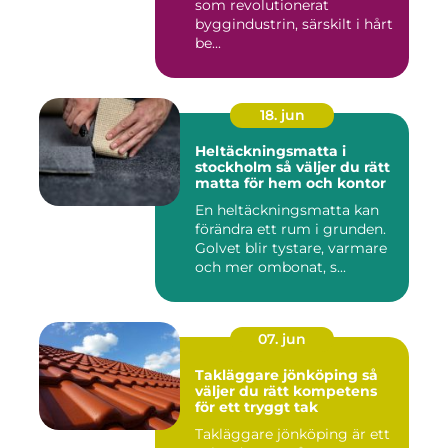
som revolutionerat
byggindustrin, särskilt i hårt
be...
18. jun
Heltäckningsmatta i
stockholm så väljer du rätt
matta för hem och kontor
En heltäckningsmatta kan
förändra ett rum i grunden.
Golvet blir tystare, varmare
och mer ombonat, s...
07. jun
Takläggare jönköping så
väljer du rätt kompetens
för ett tryggt tak
Takläggare jönköping är ett