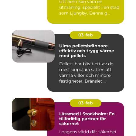
sitt hem kan vara en
utmaning, speciellt i en stad
som Ljungby. Denna g...
03. feb
Ulma pelletsbrännare
effektiv och trygg värme
med pellets
Pellets har blivit ett av de
mest populära sätten att
värma villor och mindre
fastigheter. Bränslet ...
03. feb
Låssmed i Stockholm: En
tillförlitlig partner för
säkerhet
I dagens värld där säkerhet