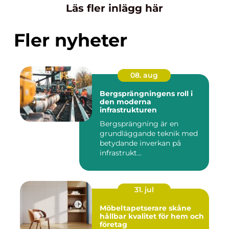
Läs fler inlägg här
Fler nyheter
08. aug
Bergsprängningens roll i
den moderna
infrastrukturen
Bergsprängning är en
grundläggande teknik med
betydande inverkan på
infrastrukt...
31. jul
Möbeltapetserare skåne
hållbar kvalitet för hem och
företag