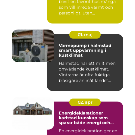
blivit en favorit hos många
som vill inreda varmt och
personligt, utan...
01. maj
Värmepump i halmstad
smart uppvärmning i
kustklimat
Halmstad har ett milt men
omväxlande kustklimat.
Vintrarna är ofta fuktiga,
blåsigare än inåt landet...
02. apr
Energideklarationer
karlstad kunskap som
sparar både energi och
pengar
En energideklaration ger en