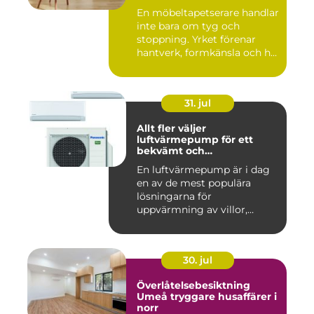
En möbeltapetserare handlar
inte bara om tyg och
stoppning. Yrket förenar
hantverk, formkänsla och h...
31. jul
Allt fler väljer
luftvärmepump för ett
bekvämt och
energieffektivt hem
En luftvärmepump är i dag
en av de mest populära
lösningarna för
uppvärmning av villor,
radhus och f...
30. jul
Överlåtelsebesiktning
Umeå tryggare husaffärer i
norr