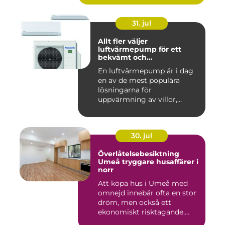
31. jul
Allt fler väljer
luftvärmepump för ett
bekvämt och
energieffektivt hem
En luftvärmepump är i dag
en av de mest populära
lösningarna för
uppvärmning av villor,
radhus och f...
30. jul
Överlåtelsebesiktning
Umeå tryggare husaffärer i
norr
Att köpa hus i Umeå med
omnejd innebär ofta en stor
dröm, men också ett
ekonomiskt risktagande.
Klim...