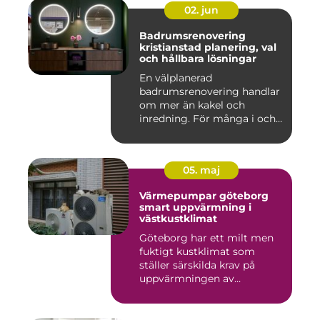
02. jun
Badrumsrenovering
kristianstad planering, val
och hållbara lösningar
En välplanerad
badrumsrenovering handlar
om mer än kakel och
inredning. För många i och
runt Kristia...
05. maj
Värmepumpar göteborg
smart uppvärmning i
västkustklimat
Göteborg har ett milt men
fuktigt kustklimat som
ställer särskilda krav på
uppvärmningen av
bostäder...