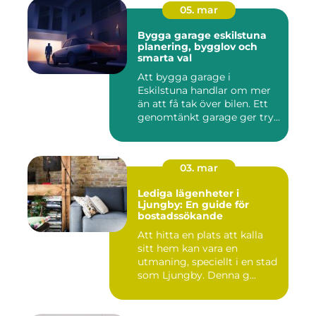
05. mar
Bygga garage eskilstuna
planering, bygglov och
smarta val
Att bygga garage i
Eskilstuna handlar om mer
än att få tak över bilen. Ett
genomtänkt garage ger try...
03. mar
Lediga lägenheter i
Ljungby: En guide för
bostadssökande
Att hitta en plats att kalla
sitt hem kan vara en
utmaning, speciellt i en stad
som Ljungby. Denna g...