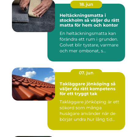
18. jun
Heltäckningsmatta i
stockholm så väljer du rätt
matta för hem och kontor
En heltäckningsmatta kan
förändra ett rum i grunden.
Golvet blir tystare, varmare
och mer ombonat, s...
07. jun
Takläggare jönköping så
väljer du rätt kompetens
för ett tryggt tak
Takläggare jönköping är ett
sökord som många
husägare använder när de
börjar undra hur lång tid
take...