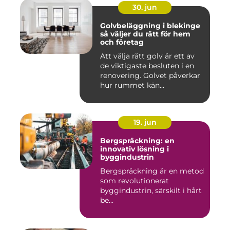
30. jun
Golvbeläggning i blekinge
så väljer du rätt för hem
och företag
Att välja rätt golv är ett av
de viktigaste besluten i en
renovering. Golvet påverkar
hur rummet kän...
19. jun
Bergspräckning: en
innovativ lösning i
byggindustrin
Bergspräckning är en metod
som revolutionerat
byggindustrin, särskilt i hårt
be...