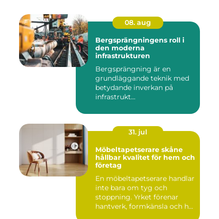
08. aug
Bergsprängningens roll i
den moderna
infrastrukturen
Bergsprängning är en
grundläggande teknik med
betydande inverkan på
infrastrukt...
31. jul
Möbeltapetserare skåne
hållbar kvalitet för hem och
företag
En möbeltapetserare handlar
inte bara om tyg och
stoppning. Yrket förenar
hantverk, formkänsla och h...