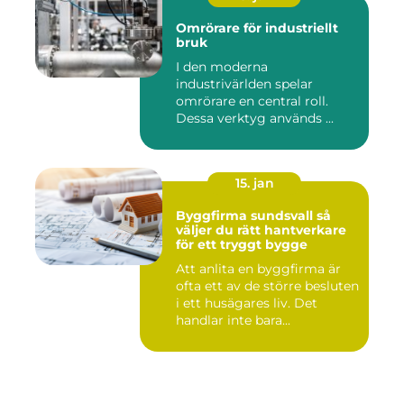
Omrörare för industriellt
bruk
I den moderna
industrivärlden spelar
omrörare en central roll.
Dessa verktyg används ...
15. jan
Byggfirma sundsvall så
väljer du rätt hantverkare
för ett tryggt bygge
Att anlita en byggfirma är
ofta ett av de större besluten
i ett husägares liv. Det
handlar inte bara...