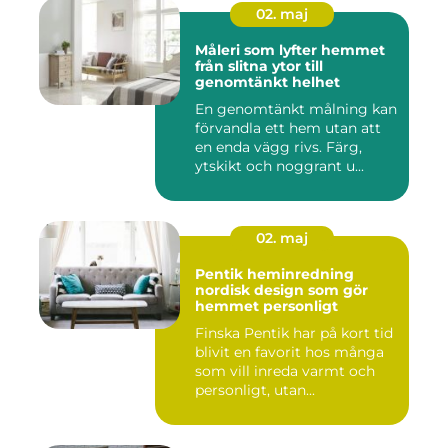
02. maj
Måleri som lyfter hemmet
från slitna ytor till
genomtänkt helhet
En genomtänkt målning kan
förvandla ett hem utan att
en enda vägg rivs. Färg,
ytskikt och noggrant u...
02. maj
Pentik heminredning
nordisk design som gör
hemmet personligt
Finska Pentik har på kort tid
blivit en favorit hos många
som vill inreda varmt och
personligt, utan...