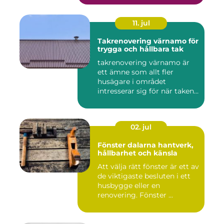
11. jul
Takrenovering värnamo för
trygga och hållbara tak
takrenovering värnamo är
ett ämne som allt fler
husägare i området
intresserar sig för när taken
bör...
02. jul
Fönster dalarna hantverk,
hållbarhet och känsla
Att välja rätt fönster är ett av
de viktigaste besluten i ett
husbygge eller en
renovering. Fönster ...