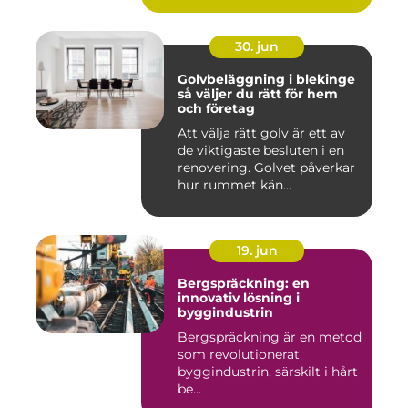
30. jun
Golvbeläggning i blekinge
så väljer du rätt för hem
och företag
Att välja rätt golv är ett av
de viktigaste besluten i en
renovering. Golvet påverkar
hur rummet kän...
19. jun
Bergspräckning: en
innovativ lösning i
byggindustrin
Bergspräckning är en metod
som revolutionerat
byggindustrin, särskilt i hårt
be...