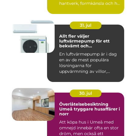
hantverk, formkänsla och h...
31. jul
Allt fler väljer
luftvärmepump för ett
bekvämt och
energieffektivt hem
En luftvärmepump är i dag
en av de mest populära
lösningarna för
uppvärmning av villor,
radhus och f...
30. jul
Överlåtelsebesiktning
Umeå tryggare husaffärer i
norr
Att köpa hus i Umeå med
omnejd innebär ofta en stor
dröm, men också ett