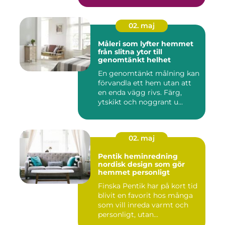
02. maj
Måleri som lyfter hemmet
från slitna ytor till
genomtänkt helhet
En genomtänkt målning kan
förvandla ett hem utan att
en enda vägg rivs. Färg,
ytskikt och noggrant u...
02. maj
Pentik heminredning
nordisk design som gör
hemmet personligt
Finska Pentik har på kort tid
blivit en favorit hos många
som vill inreda varmt och
personligt, utan...