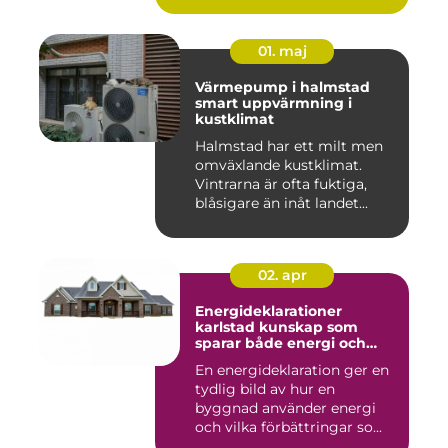
01. maj
Värmepump i halmstad
smart uppvärmning i
kustklimat
Halmstad har ett milt men
omväxlande kustklimat.
Vintrarna är ofta fuktiga,
blåsigare än inåt landet...
02. apr
Energideklarationer
karlstad kunskap som
sparar både energi och
pengar
En energideklaration ger en
tydlig bild av hur en
byggnad använder energi
och vilka förbättringar so...