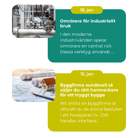
18. jan
Omrörare för industriellt
bruk
I den moderna
industrivärlden spelar
omrörare en central roll.
Dessa verktyg används ...
15. jan
Byggfirma sundsvall så
väljer du rätt hantverkare
för ett tryggt bygge
Att anlita en byggfirma är
ofta ett av de större besluten
i ett husägares liv. Det
handlar inte bara...