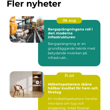
Fler nyheter
08. aug
Bergsprängningens roll i
den moderna
infrastrukturen
Bergsprängning är en
grundläggande teknik med
betydande inverkan på
infrastrukt...
31. jul
Möbeltapetserare skåne
hållbar kvalitet för hem och
företag
En möbeltapetserare handlar
inte bara om tyg och
stoppning. Yrket förenar