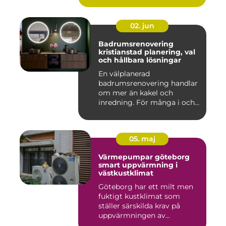
02. jun
Badrumsrenovering
kristianstad planering, val
och hållbara lösningar
En välplanerad
badrumsrenovering handlar
om mer än kakel och
inredning. För många i och
runt Kristia...
05. maj
Värmepumpar göteborg
smart uppvärmning i
västkustklimat
Göteborg har ett milt men
fuktigt kustklimat som
ställer särskilda krav på
uppvärmningen av
bostäder...