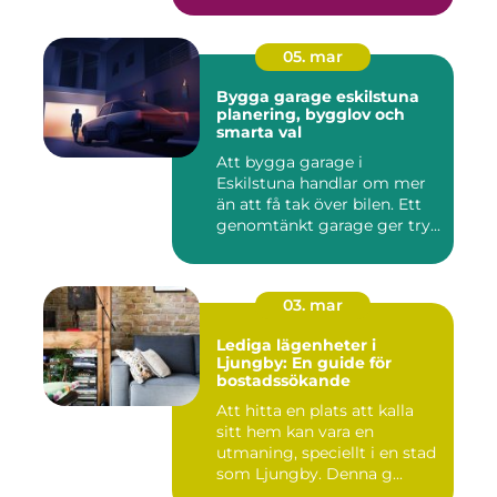
05. mar
Bygga garage eskilstuna
planering, bygglov och
smarta val
Att bygga garage i
Eskilstuna handlar om mer
än att få tak över bilen. Ett
genomtänkt garage ger try...
03. mar
Lediga lägenheter i
Ljungby: En guide för
bostadssökande
Att hitta en plats att kalla
sitt hem kan vara en
utmaning, speciellt i en stad
som Ljungby. Denna g...