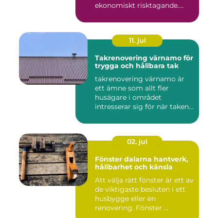
ekonomiskt risktagande.
Klim...
11. jul
Takrenovering värnamo för
trygga och hållbara tak
takrenovering värnamo är
ett ämne som allt fler
husägare i området
intresserar sig för när taken
bör...
02. jul
Fönster dalarna hantverk,
hållbarhet och känsla
Att välja rätt fönster är ett av
de viktigaste besluten i ett
husbygge eller en
renovering. Fönster ...