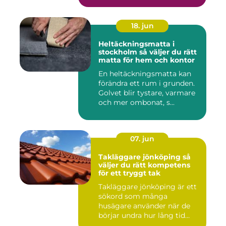
18. jun
Heltäckningsmatta i
stockholm så väljer du rätt
matta för hem och kontor
En heltäckningsmatta kan
förändra ett rum i grunden.
Golvet blir tystare, varmare
och mer ombonat, s...
07. jun
Takläggare jönköping så
väljer du rätt kompetens
för ett tryggt tak
Takläggare jönköping är ett
sökord som många
husägare använder när de
börjar undra hur lång tid
take...