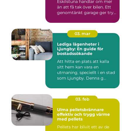
Eskilstuna handlar om mer
än att få tak över bilen. Ett
genomtänkt garage ger try...
03. mar
Lediga lägenheter i
Ljungby: En guide för
bostadssökande
Att hitta en plats att kalla
sitt hem kan vara en
utmaning, speciellt i en stad
som Ljungby. Denna g...
03. feb
Ulma pelletsbrännare
effektiv och trygg värme
med pellets
Pellets har blivit ett av de