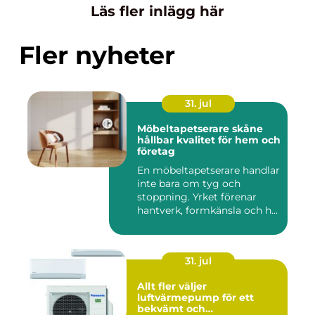
Läs fler inlägg här
Fler nyheter
31. jul
Möbeltapetserare skåne
hållbar kvalitet för hem och
företag
En möbeltapetserare handlar
inte bara om tyg och
stoppning. Yrket förenar
hantverk, formkänsla och h...
31. jul
Allt fler väljer
luftvärmepump för ett
bekvämt och