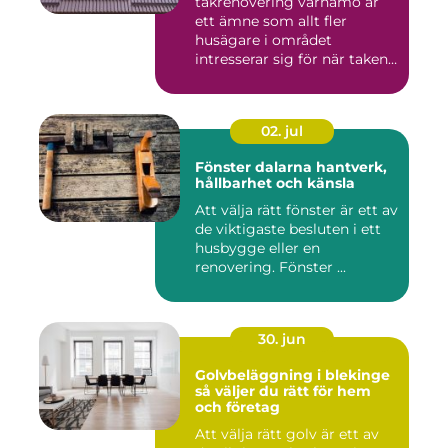
takrenovering värnamo är
ett ämne som allt fler
husägare i området
intresserar sig för när taken
bör...
02. jul
Fönster dalarna hantverk,
hållbarhet och känsla
Att välja rätt fönster är ett av
de viktigaste besluten i ett
husbygge eller en
renovering. Fönster ...
30. jun
Golvbeläggning i blekinge
så väljer du rätt för hem
och företag
Att välja rätt golv är ett av