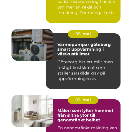
badrumsrenovering handlar
om mer än kakel och
inredning. För många i och
runt Kristia...
05. maj
Värmepumpar göteborg
smart uppvärmning i
västkustklimat
Göteborg har ett milt men
fuktigt kustklimat som
ställer särskilda krav på
uppvärmningen av
bostäder...
02. maj
Måleri som lyfter hemmet
från slitna ytor till
genomtänkt helhet
En genomtänkt målning kan