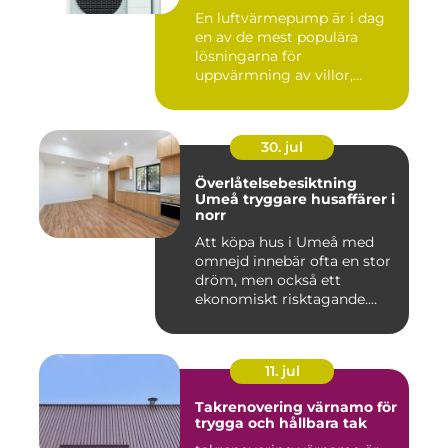
energieffektivt hem
En luftvärmepump är i dag
en av de mest populära
lösningarna för
uppvärmning av villor,
radhus och f...
30. jul
Överlåtelsebesiktning
Umeå tryggare husaffärer i
norr
Att köpa hus i Umeå med
omnejd innebär ofta en stor
dröm, men också ett
ekonomiskt risktagande.
Klim...
11. jul
Takrenovering värnamo för
trygga och hållbara tak