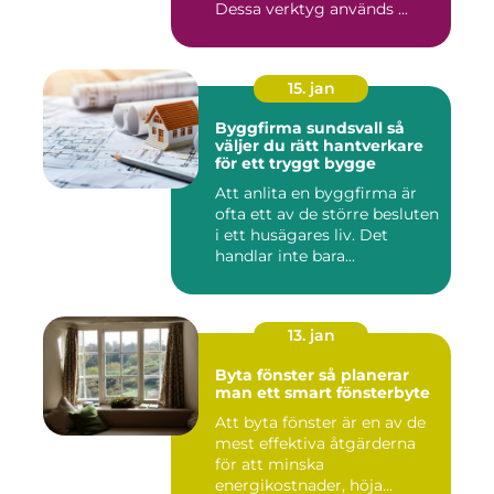
Dessa verktyg används ...
15. jan
Byggfirma sundsvall så
väljer du rätt hantverkare
för ett tryggt bygge
Att anlita en byggfirma är
ofta ett av de större besluten
i ett husägares liv. Det
handlar inte bara...
13. jan
Byta fönster så planerar
man ett smart fönsterbyte
Att byta fönster är en av de
mest effektiva åtgärderna
för att minska
energikostnader, höja