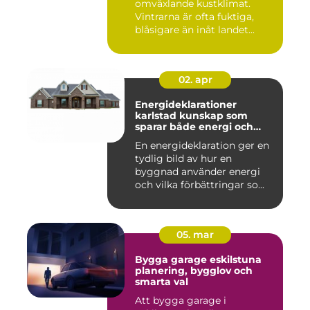
omväxlande kustklimat.
Vintrarna är ofta fuktiga,
blåsigare än inåt landet...
02. apr
Energideklarationer
karlstad kunskap som
sparar både energi och
pengar
En energideklaration ger en
tydlig bild av hur en
byggnad använder energi
och vilka förbättringar so...
05. mar
Bygga garage eskilstuna
planering, bygglov och
smarta val
Att bygga garage i