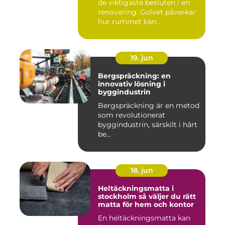
de viktigaste besluten i en
renovering. Golvet påverkar
hur rummet kän...
19. jun
Bergspräckning: en
innovativ lösning i
byggindustrin
Bergspräckning är en metod
som revolutionerat
byggindustrin, särskilt i hårt
be...
18. jun
Heltäckningsmatta i
stockholm så väljer du rätt
matta för hem och kontor
En heltäckningsmatta kan