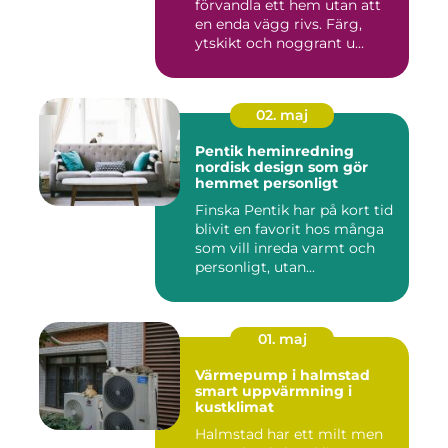
förvandla ett hem utan att
en enda vägg rivs. Färg,
ytskikt och noggrant u...
02. maj
Pentik heminredning
nordisk design som gör
hemmet personligt
Finska Pentik har på kort tid
blivit en favorit hos många
som vill inreda varmt och
personligt, utan...
01. maj
Värmepump i halmstad
smart uppvärmning i
kustklimat
Halmstad har ett milt men