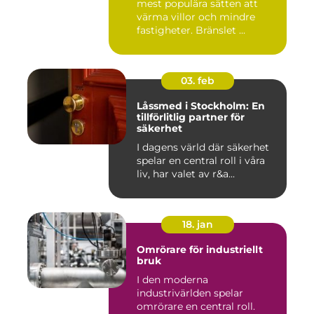
mest populära sätten att
värma villor och mindre
fastigheter. Bränslet ...
03. feb
Låssmed i Stockholm: En
tillförlitlig partner för
säkerhet
I dagens värld där säkerhet
spelar en central roll i våra
liv, har valet av r&a...
18. jan
Omrörare för industriellt
bruk
I den moderna
industrivärlden spelar
omrörare en central roll.