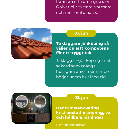
förändra ett rum i grunden.
Golvet blir tystare, varmare
och mer ombonat, s...
07. jun
Takläggare jönköping så
väljer du rätt kompetens
för ett tryggt tak
Takläggare jönköping är ett
sökord som många
husägare använder när de
börjar undra hur lång tid
take...
02. jun
Badrumsrenovering
kristianstad planering, val
och hållbara lösningar
En välplanerad