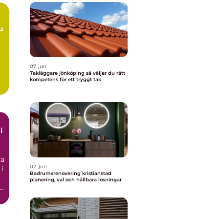
07. jun
Takläggare jönköping så väljer du rätt
kompetens för ett tryggt tak
t
i
ta
02. jun
 i
Badrumsrenovering kristianstad
planering, val och hållbara lösningar