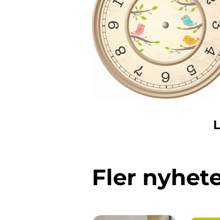
L
Fler nyhet