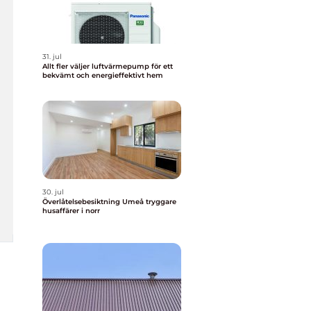
31. jul
Allt fler väljer luftvärmepump för ett
bekvämt och energieffektivt hem
30. jul
Överlåtelsebesiktning Umeå tryggare
husaffärer i norr