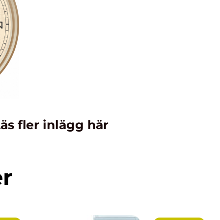
äs fler inlägg här
er