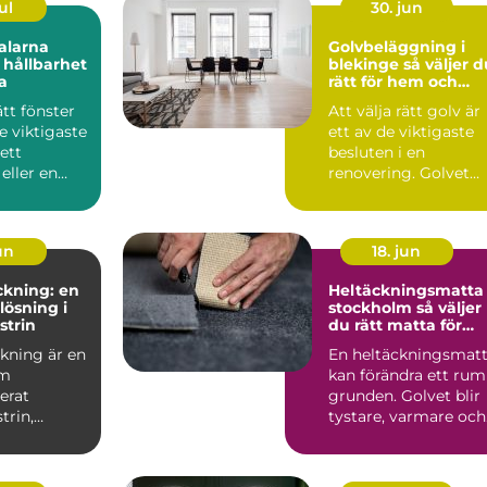
ul
30. jun
alarna
Golvbeläggning i
 hållbarhet
blekinge så väljer du
a
rätt för hem och
företag
ätt fönster
Att välja rätt golv är
de viktigaste
ett av de viktigaste
 ett
besluten i en
eller en
renovering. Golvet
. Fönster ...
påverkar hur rumme
kän...
jun
18. jun
ckning: en
Heltäckningsmatta 
lösning i
stockholm så väljer
strin
du rätt matta för
hem och kontor
kning är en
En heltäckningsmat
om
kan förändra ett rum
erat
grunden. Golvet blir
trin,
tystare, varmare och
årt be...
mer ombonat, s...