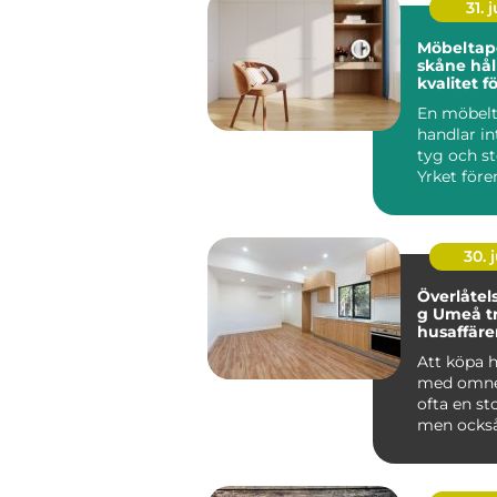
31. j
Möbeltap
skåne hållbar
kvalitet 
företag
En möbelt
handlar i
tyg och s
Yrket före
hantverk,
och h...
30. j
Överlåtel
g Umeå tryggare
husaffärer
Att köpa 
med omne
ofta en st
men också
ekonomis
risktagand