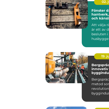
02. j
Fönster d
hantverk,
och känsl
Att välja r
är ett av 
besluten i
husbygge 
renovering
19. 
Bergsprä
innovativ 
byggindu
Bergspräc
metod s
revolution
byggindus
särskilt i h