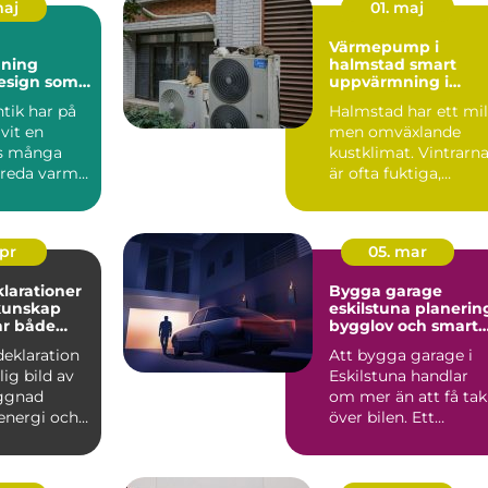
maj
01. maj
Värmepump i
ning
halmstad smart
esign som
uppvärmning i
met
kustklimat
tik har på
Halmstad har ett mil
t
ivit en
men omväxlande
os många
kustklimat. Vintrarn
nreda varmt
är ofta fuktiga,
igt, utan...
blåsigare än inåt
landet...
apr
05. mar
larationer
Bygga garage
eskilstuna planering,
ar både
bygglov och smarta
ch pengar
val
deklaration
Att bygga garage i
lig bild av
Eskilstuna handlar
ggnad
om mer än att få tak
energi och
över bilen. Ett
ättringar
genomtänkt garage
ger try...