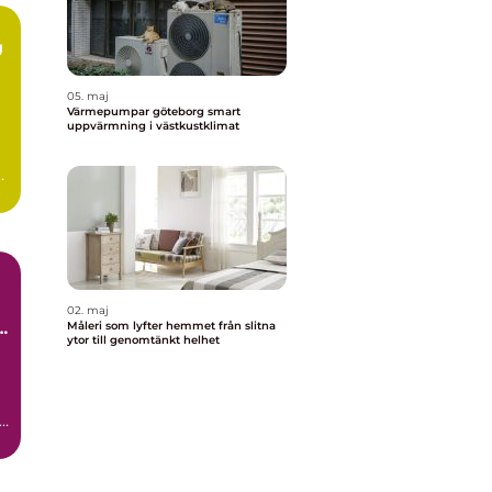
g
05. maj
Värmepumpar göteborg smart
uppvärmning i västkustklimat
t
02. maj
t
Måleri som lyfter hemmet från slitna
ytor till genomtänkt helhet
gg
h