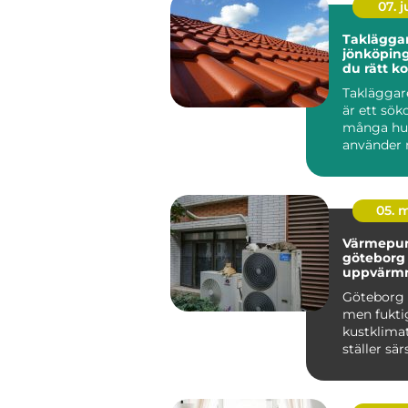
07. 
Taklägga
jönköping så välj
du rätt 
för ett tr
Takläggar
är ett sö
många hu
använder 
börjar und
tid take...
05. 
Värmepu
göteborg smar
uppvärmn
västkustk
Göteborg 
men fukti
kustklima
ställer sär
på uppvä
bostäder...