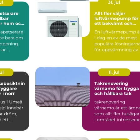
ul
31. jul
etserare
Allt fler väljer
luftvärmepump för
för hem och
ett bekvämt och
energieffektivt he
apetserare
En luftvärmepump ä
nte bara om
i dag en av de mest
toppning.
populära lösningarn
nar
för uppvärmning av
 formkänsla
villor, radhus och f...
ul
11. jul
sebesiktnin
Takrenovering
värnamo för trygga
 i norr
och hållbara tak
hus i Umeå
takrenovering
jd innebär
värnamo är ett ämn
or dröm,
som allt fler husäga
 ett
i området intresserar
kt
sig för när taken bör..
e. Klim...