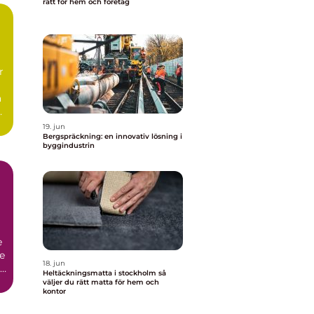
rätt för hem och företag
m
r
a
19. jun
Bergspräckning: en innovativ lösning i
byggindustrin
e
re
18. jun
Heltäckningsmatta i stockholm så
.
väljer du rätt matta för hem och
kontor