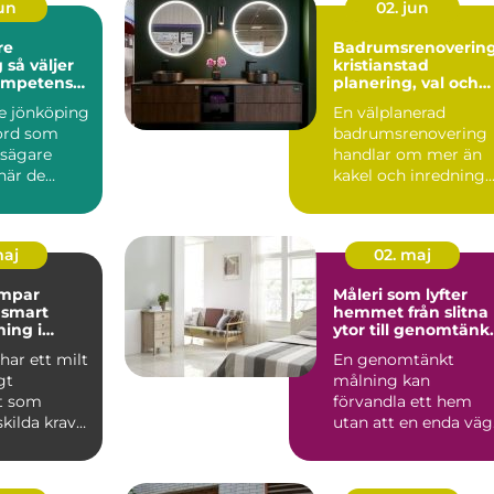
jun
02. jun
re
Badrumsrenoverin
er
kristianstad
kompetens
planering, val och
yggt tak
hållbara lösningar
e jönköping
En välplanerad
kord som
badrumsrenovering
sägare
handlar om mer än
när de
kakel och inredning.
ra hur lång
För många i och run
Kristia...
maj
02. maj
mpar
Måleri som lyfter
t
hemmet från slitna
ing i
ytor till genomtänk
limat
helhet
har ett milt
En genomtänkt
gt
målning kan
t som
förvandla ett hem
skilda krav
utan att en enda vä
rmningen av
rivs. Färg, ytskikt oc
noggrant u...