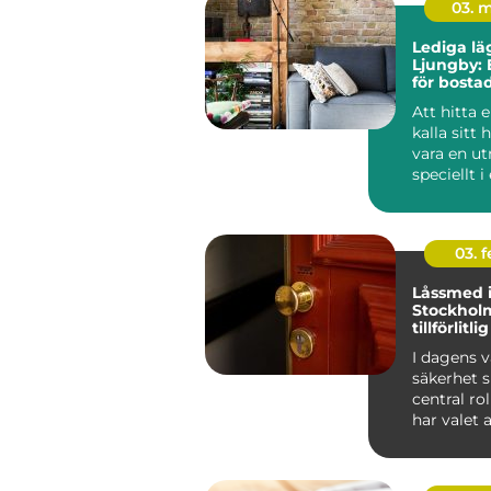
03. 
Lediga lä
Ljungby: 
för bost
Att hitta e
kalla sitt
vara en u
speciellt i
som Ljun
g...
03. 
Låssmed 
Stockhol
tillförlitl
säkerhet
I dagens v
säkerhet s
central roll
har valet a