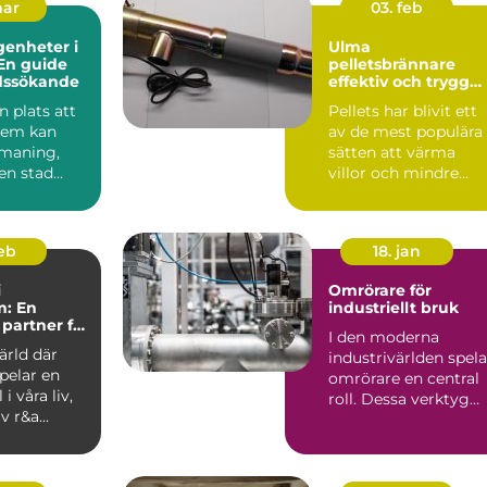
mar
03. feb
genheter i
Ulma
En guide
pelletsbrännare
adssökande
effektiv och trygg
värme med pellets
n plats att
Pellets har blivit ett
 hem kan
av de mest populära
tmaning,
sätten att värma
 en stad
villor och mindre
gby. Denna
fastigheter. Bränslet .
feb
18. jan
i
Omrörare för
m: En
industriellt bruk
ig partner för
I den moderna
ärld där
industrivärlden spela
pelar en
omrörare en central
 i våra liv,
roll. Dessa verktyg
v r&a...
används ...