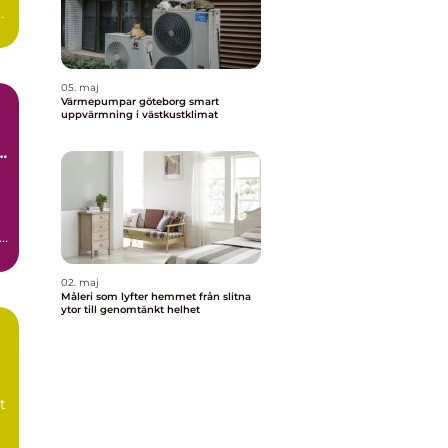
t
05. maj
Värmepumpar göteborg smart
uppvärmning i västkustklimat
t
gg
h
02. maj
Måleri som lyfter hemmet från slitna
ytor till genomtänkt helhet
t
a