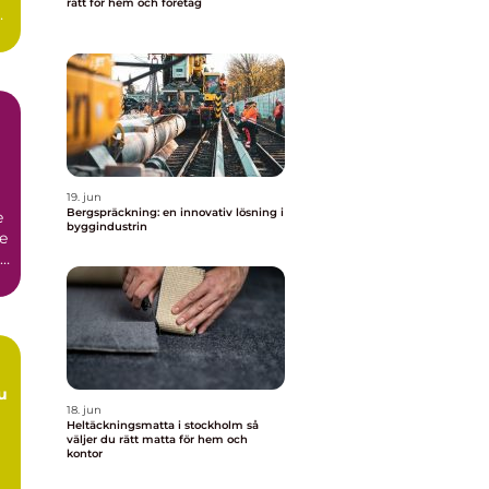
rätt för hem och företag
19. jun
Bergspräckning: en innovativ lösning i
e
byggindustrin
re
.
18. jun
Heltäckningsmatta i stockholm så
väljer du rätt matta för hem och
kontor