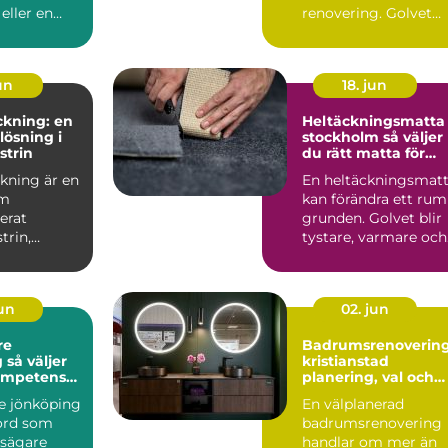
eller en
renovering. Golvet
. Fönster ...
påverkar hur rumme
kän...
jun
18. jun
ckning: en
Heltäckningsmatta 
lösning i
stockholm så väljer
strin
du rätt matta för
hem och kontor
kning är en
En heltäckningsmat
om
kan förändra ett rum
erat
grunden. Golvet blir
trin,
tystare, varmare och
årt be...
mer ombonat, s...
jun
02. jun
re
Badrumsrenoverin
er
kristianstad
kompetens
planering, val och
yggt tak
hållbara lösningar
e jönköping
En välplanerad
kord som
badrumsrenovering
sägare
handlar om mer än