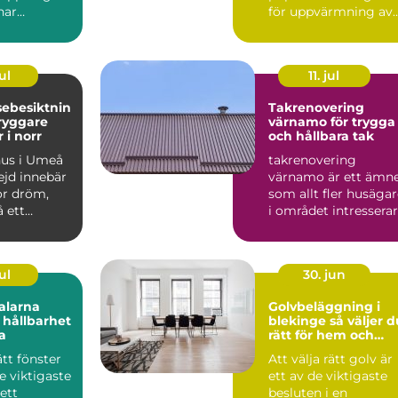
nar
för uppvärmning av
 formkänsla
villor, radhus och f...
ul
11. jul
sebesiktnin
Takrenovering
värnamo för trygga
 i norr
och hållbara tak
hus i Umeå
takrenovering
jd innebär
värnamo är ett ämn
or dröm,
som allt fler husäga
 ett
i området intresserar
kt
sig för när taken bör..
e. Klim...
ul
30. jun
alarna
Golvbeläggning i
 hållbarhet
blekinge så väljer du
a
rätt för hem och
företag
ätt fönster
Att välja rätt golv är
de viktigaste
ett av de viktigaste
 ett
besluten i en