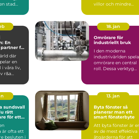
 en stad
villor och mindre
gby. Denna
fastigheter. Bränslet .
feb
18. jan
i
Omrörare för
m: En
industriellt bruk
ig partner för
I den moderna
ärld där
industrivärlden spela
pelar en
omrörare en central
 i våra liv,
roll. Dessa verktyg
v r&a...
används ...
an
13. jan
 sundsvall
Byta fönster så
du rätt
planerar man ett
re för ett
smart fönsterbyte
ygge
 en
Att byta fönster är e
är ofta ett
av de mest effektiva
re besluten i
åtgärderna för att