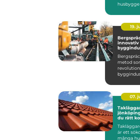
husbygge 
renovering
19. 
Bergsprä
innovativ 
byggindu
Bergspräc
metod s
revolution
byggindus
särskilt i h
07. 
Taklägga
jönköping så välj
du rätt 
för ett tr
Takläggar
är ett sö
många hu