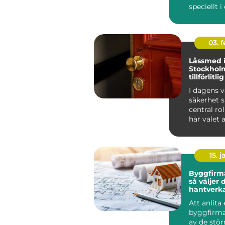
speciellt i
som Ljun
g...
03. 
Låssmed 
Stockhol
tillförlitl
säkerhet
I dagens v
säkerhet s
central roll
har valet a
15. j
Byggfirma
så väljer 
hantverka
tryggt b
Att anlita
byggfirma 
av de stör