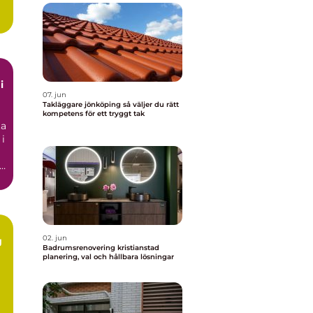
t
i
07. jun
Takläggare jönköping så väljer du rätt
kompetens för ett tryggt tak
ta
 i
02. jun
g
Badrumsrenovering kristianstad
planering, val och hållbara lösningar