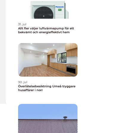
31. jul
Allt fler väljer luftvärmepump för ett
bekvämt och energieffektivt hem
30. jul
Överlåtelsebesiktning Umeå tryggare
husaffärer i norr