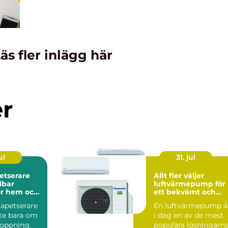
äs fler inlägg här
er
ul
31. jul
etserare
Allt fler väljer
luftvärmepump för
för hem och
ett bekvämt och
energieffektivt he
apetserare
En luftvärmepump ä
nte bara om
i dag en av de mest
toppning.
populära lösningarn