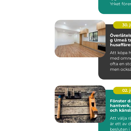
Yrket före
hantverk,
och h...
30. j
Överlåtel
g Umeå tryggare
husaffärer
Att köpa 
med omne
ofta en st
men också
ekonomis
risktagand
02. j
Fönster d
hantverk,
och känsl
Att välja r
är ett av 
besluten i