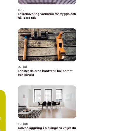
11. jul
Takrenovering värnamo för trygga och
hållbara tak
02. jul
Fönster dalarna hantverk, hållbarhet
och känsla
m
r
30. jun
Golvbeläggning i blekinge så väljer du
a