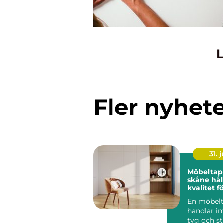
L
Fler nyhet
31. j
Möbeltap
skåne hållbar
kvalitet 
företag
En möbelt
handlar i
tyg och s