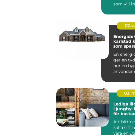
som vill i
och personl
02. 
Energidek
karlstad kunskap
som spar
energi o
En energi
ger en tyd
hur en by
använder 
vilka förb
so...
03. 
Lediga lä
Ljungby: 
för bost
Att hitta e
kalla sitt
vara en u