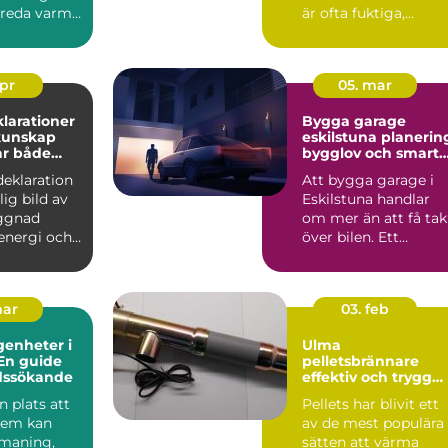
nreda varmt
är ofta fuktiga,
igt, utan...
blåsigare än inåt
landet...
apr
05. mar
larationer
Bygga garage
eskilstuna planering,
ar både
bygglov och smarta
ch pengar
val
deklaration
Att bygga garage i
lig bild av
Eskilstuna handlar
ggnad
om mer än att få tak
energi och
över bilen. Ett
ättringar
genomtänkt garage
ger try...
mar
03. feb
genheter i
Ulma
En guide
pelletsbrännare
adssökande
effektiv och trygg
värme med pellets
n plats att
Pellets har blivit ett
 hem kan
av de mest populära
tmaning,
sätten att värma