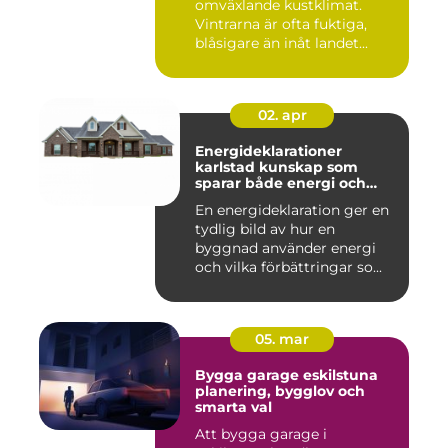
omväxlande kustklimat.
Vintrarna är ofta fuktiga,
blåsigare än inåt landet...
02. apr
Energideklarationer
karlstad kunskap som
sparar både energi och
pengar
En energideklaration ger en
tydlig bild av hur en
byggnad använder energi
och vilka förbättringar so...
05. mar
Bygga garage eskilstuna
planering, bygglov och
smarta val
Att bygga garage i