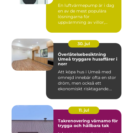
energieffektivt hem
En luftvärmepump är i dag
en av de mest populära
lösningarna för
uppvärmning av villor,
radhus och f...
30. jul
Överlåtelsebesiktning
Umeå tryggare husaffärer i
norr
Att köpa hus i Umeå med
omnejd innebär ofta en stor
dröm, men också ett
ekonomiskt risktagande.
Klim...
11. jul
Takrenovering värnamo för
trygga och hållbara tak