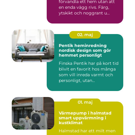
förvandla ett hem utan att
en enda vägg rivs. Färg,
ytskikt och noggrant u...
02. maj
Pentik heminredning
nordisk design som gör
hemmet personligt
Finska Pentik har på kort tid
blivit en favorit hos många
som vill inreda varmt och
personligt, utan...
01. maj
Värmepump i halmstad
smart uppvärmning i
kustklimat
Halmstad har ett milt men