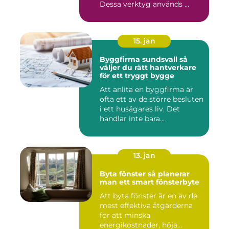
Dessa verktyg används ...
15. jan
Byggfirma sundsvall så
väljer du rätt hantverkare
för ett tryggt bygge
Att anlita en byggfirma är
ofta ett av de större besluten
i ett husägares liv. Det
handlar inte bara...
13. jan
Byta fönster så planerar
man ett smart fönsterbyte
Att byta fönster är en av de
mest effektiva åtgärderna
för att minska
energikostnader, höja