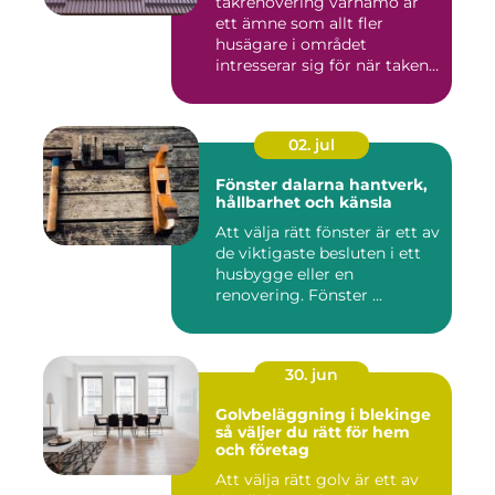
takrenovering värnamo är
ett ämne som allt fler
husägare i området
intresserar sig för när taken
bör...
02. jul
Fönster dalarna hantverk,
hållbarhet och känsla
Att välja rätt fönster är ett av
de viktigaste besluten i ett
husbygge eller en
renovering. Fönster ...
30. jun
Golvbeläggning i blekinge
så väljer du rätt för hem
och företag
Att välja rätt golv är ett av