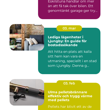
Eskilstuna handlar om mer
än att få tak över bilen. Ett
genomtänkt garage ger try...
03. mar
Lediga lägenheter i
Ljungby: En guide för
bostadssökande
Att hitta en plats att kalla
sitt hem kan vara en
utmaning, speciellt i en stad
som Ljungby. Denna g...
03. feb
Ulma pelletsbrännare
effektiv och trygg värme
med pellets
Pellets har blivit ett av de