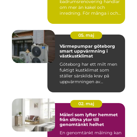
badrumsrenovering handlar
om mer än kakel och
inredning. För många i och
runt Kristia...
05. maj
Värmepumpar göteborg
smart uppvärmning i
västkustklimat
Göteborg har ett milt men
fuktigt kustklimat som
ställer särskilda krav på
uppvärmningen av
bostäder...
02. maj
Måleri som lyfter hemmet
från slitna ytor till
genomtänkt helhet
En genomtänkt målning kan