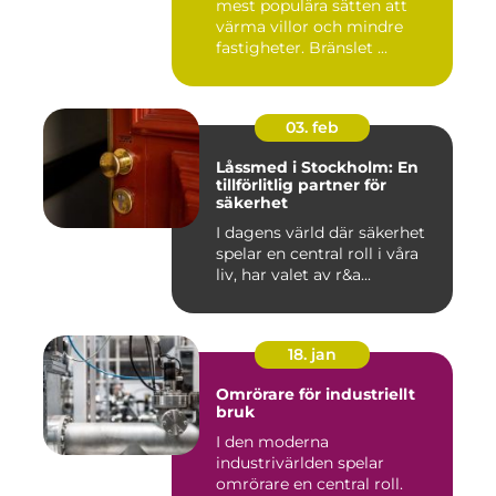
mest populära sätten att
värma villor och mindre
fastigheter. Bränslet ...
03. feb
Låssmed i Stockholm: En
tillförlitlig partner för
säkerhet
I dagens värld där säkerhet
spelar en central roll i våra
liv, har valet av r&a...
18. jan
Omrörare för industriellt
bruk
I den moderna
industrivärlden spelar
omrörare en central roll.