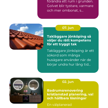
förändra ett rum i grunden.
Golvet blir tystare, varmare
och mer ombonat, s...
07. jun
Takläggare jönköping så
väljer du rätt kompetens
för ett tryggt tak
Takläggare jönköping är ett
sökord som många
husägare använder när de
börjar undra hur lång tid
take...
02. jun
Badrumsrenovering
kristianstad planering, val
och hållbara lösningar
En välplanerad