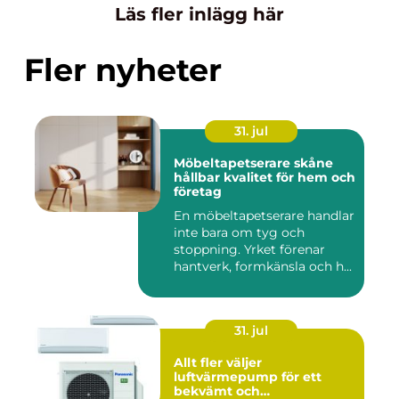
Läs fler inlägg här
Fler nyheter
31. jul
Möbeltapetserare skåne
hållbar kvalitet för hem och
företag
En möbeltapetserare handlar
inte bara om tyg och
stoppning. Yrket förenar
hantverk, formkänsla och h...
31. jul
Allt fler väljer
luftvärmepump för ett
bekvämt och