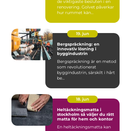
de viktigaste besluten i en
renovering. Golvet påverkar
hur rummet kän...
19. jun
Bergspräckning: en
innovativ lösning i
byggindustrin
Bergspräckning är en metod
som revolutionerat
byggindustrin, särskilt i hårt
be...
18. jun
Heltäckningsmatta i
stockholm så väljer du rätt
matta för hem och kontor
En heltäckningsmatta kan