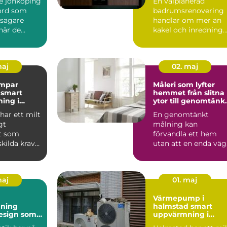
e jönköping
En välplanerad
kord som
badrumsrenovering
sägare
handlar om mer än
när de
kakel och inredning.
ra hur lång
För många i och run
Kristia...
maj
02. maj
mpar
Måleri som lyfter
t
hemmet från slitna
ing i
ytor till genomtänk
limat
helhet
har ett milt
En genomtänkt
gt
målning kan
t som
förvandla ett hem
skilda krav
utan att en enda vä
rmningen av
rivs. Färg, ytskikt oc
noggrant u...
maj
01. maj
Värmepump i
ning
halmstad smart
esign som
uppvärmning i
met
kustklimat