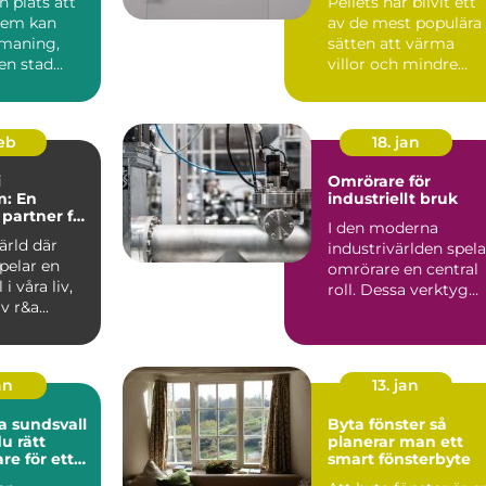
n plats att
Pellets har blivit ett
 hem kan
av de mest populära
tmaning,
sätten att värma
 en stad
villor och mindre
gby. Denna
fastigheter. Bränslet .
feb
18. jan
i
Omrörare för
m: En
industriellt bruk
ig partner för
I den moderna
ärld där
industrivärlden spela
pelar en
omrörare en central
 i våra liv,
roll. Dessa verktyg
v r&a...
används ...
an
13. jan
 sundsvall
Byta fönster så
du rätt
planerar man ett
re för ett
smart fönsterbyte
ygge