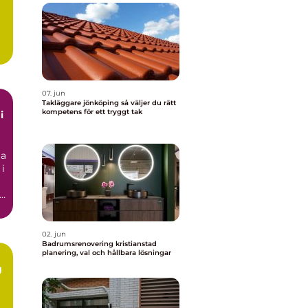
t
07. jun
Takläggare jönköping så väljer du rätt
kompetens för ett tryggt tak
i
ta
 i
02. jun
Badrumsrenovering kristianstad
planering, val och hållbara lösningar
g