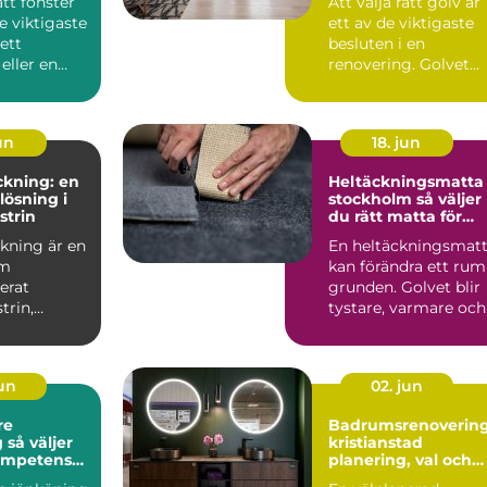
ätt fönster
Att välja rätt golv är
de viktigaste
ett av de viktigaste
 ett
besluten i en
eller en
renovering. Golvet
. Fönster ...
påverkar hur rumme
kän...
jun
18. jun
ckning: en
Heltäckningsmatta 
lösning i
stockholm så väljer
strin
du rätt matta för
hem och kontor
kning är en
En heltäckningsmat
om
kan förändra ett rum
erat
grunden. Golvet blir
trin,
tystare, varmare och
årt be...
mer ombonat, s...
jun
02. jun
re
Badrumsrenoverin
er
kristianstad
kompetens
planering, val och
yggt tak
hållbara lösningar