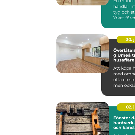
En möbelt
handlar i
tyg och s
Yrket före
hantverk,
och h...
30. j
Överlåtel
g Umeå tryggare
husaffärer
Att köpa 
med omne
ofta en st
men också
ekonomis
risktagand
02. j
Fönster d
hantverk,
och känsl