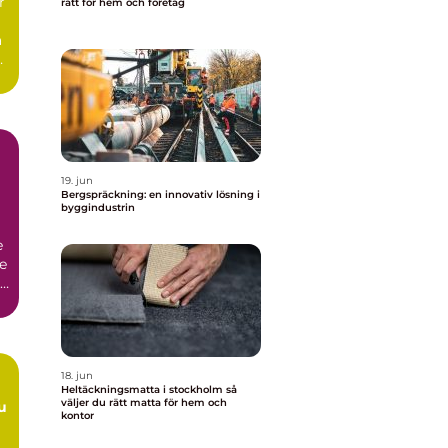
r
rätt för hem och företag
a
19. jun
Bergspräckning: en innovativ lösning i
byggindustrin
e
re
.
18. jun
Heltäckningsmatta i stockholm så
väljer du rätt matta för hem och
kontor