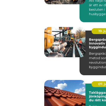
Att välja r
är ett av 
besluten i
husbygge 
renovering
19. 
Bergsprä
innovativ 
byggindu
Bergspräc
metod s
revolution
byggindus
särskilt i h
07. 
Taklägga
jönköping så välj
du rätt 
för ett tr