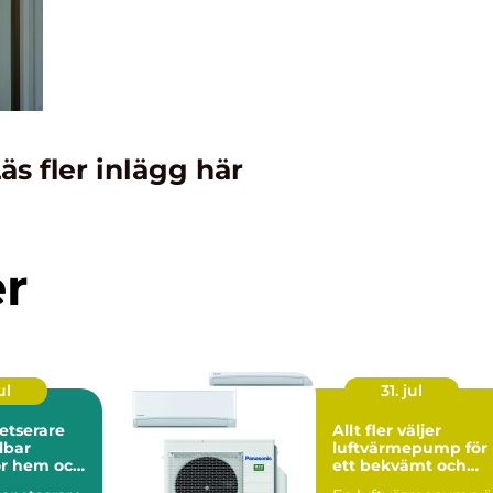
äs fler inlägg här
er
ul
31. jul
etserare
Allt fler väljer
luftvärmepump för
för hem och
ett bekvämt och
energieffektivt he