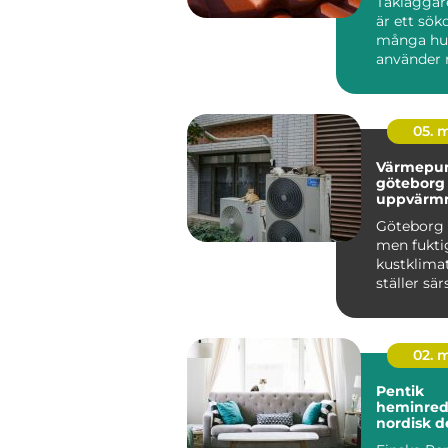
Takläggar
är ett sö
många hu
använder 
börjar und
tid take...
05. 
Värmepu
göteborg smar
uppvärmn
västkustk
Göteborg 
men fukti
kustklima
ställer sär
på uppvä
bostäder...
02. 
Pentik
heminred
nordisk d
gör hem