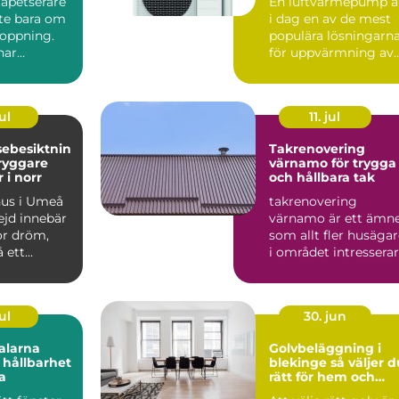
apetserare
En luftvärmepump ä
nte bara om
i dag en av de mest
toppning.
populära lösningarn
nar
för uppvärmning av
 formkänsla
villor, radhus och f...
ul
11. jul
sebesiktnin
Takrenovering
värnamo för trygga
 i norr
och hållbara tak
hus i Umeå
takrenovering
jd innebär
värnamo är ett ämn
or dröm,
som allt fler husäga
 ett
i området intresserar
kt
sig för när taken bör..
e. Klim...
ul
30. jun
alarna
Golvbeläggning i
 hållbarhet
blekinge så väljer du
a
rätt för hem och
företag