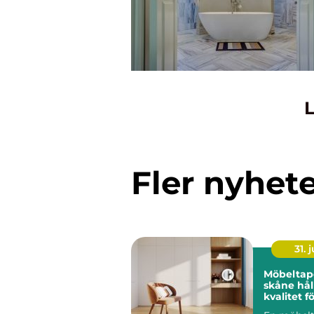
L
Fler nyhet
31. j
Möbeltap
skåne hållbar
kvalitet 
företag