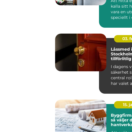
Att hitta e
kalla sitt
vara en u
speciellt i
som Ljun
g...
03. 
Låssmed 
Stockhol
tillförlitl
säkerhet
I dagens v
säkerhet s
central roll
har valet a
15. j
Byggfirma
så väljer 
hantverka
tryggt b