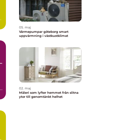
t
05. maj
Värmepumpar göteborg smart
uppvärmning i västkustklimat
t
gg
02. maj
Måleri som lyfter hemmet från slitna
h
ytor till genomtänkt helhet