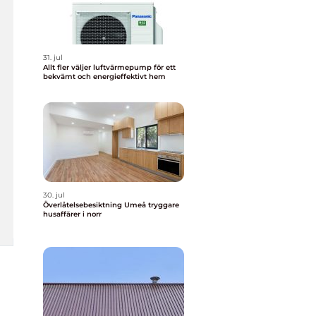
31. jul
Allt fler väljer luftvärmepump för ett
bekvämt och energieffektivt hem
30. jul
Överlåtelsebesiktning Umeå tryggare
husaffärer i norr