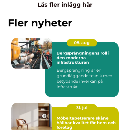
Läs fler inlägg här
Fler nyheter
08. aug
Bergsprängningens roll i
den moderna
infrastrukturen
Bergsprängning är en
grundläggande teknik med
betydande inverkan på
infrastrukt...
31. jul
Möbeltapetserare skåne
hållbar kvalitet för hem och
företag