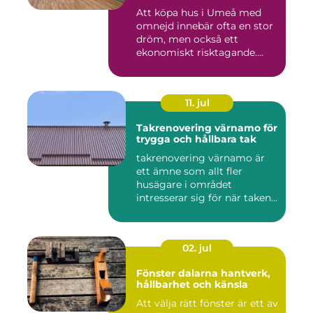
Att köpa hus i Umeå med
omnejd innebär ofta en stor
dröm, men också ett
ekonomiskt risktagande.
Klim...
11. jul
Takrenovering värnamo för
trygga och hållbara tak
takrenovering värnamo är
ett ämne som allt fler
husägare i området
intresserar sig för när taken
bör...
02. jul
Fönster dalarna hantverk,
hållbarhet och känsla
Att välja rätt fönster är ett av