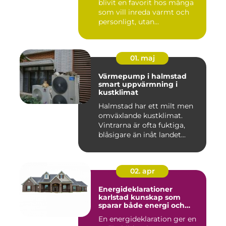
blivit en favorit hos många
som vill inreda varmt och
personligt, utan...
01. maj
Värmepump i halmstad
smart uppvärmning i
kustklimat
Halmstad har ett milt men
omväxlande kustklimat.
Vintrarna är ofta fuktiga,
blåsigare än inåt landet...
02. apr
Energideklarationer
karlstad kunskap som
sparar både energi och
pengar
En energideklaration ger en