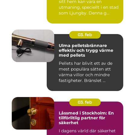
sitt hem kan vara en
utmaning, speciellt i en stad
som Ljungby. Denna g...
03. feb
Ulma pelletsbrännare
effektiv och trygg värme
med pellets
Pellets har blivit ett av de
mest populära sätten att
värma villor och mindre
fastigheter. Bränslet ...
03. feb
Låssmed i Stockholm: En
tillförlitlig partner för
säkerhet
I dagens värld där säkerhet