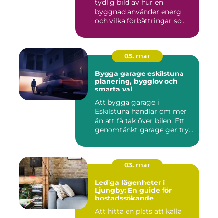
tydlig bild av hur en
byggnad använder energi
och vilka förbättringar so...
05. mar
Bygga garage eskilstuna
planering, bygglov och
smarta val
Att bygga garage i
Eskilstuna handlar om mer
än att få tak över bilen. Ett
genomtänkt garage ger try...
03. mar
Lediga lägenheter i
Ljungby: En guide för
bostadssökande
Att hitta en plats att kalla