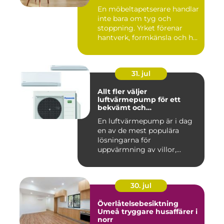
En möbeltapetserare handlar
inte bara om tyg och
stoppning. Yrket förenar
hantverk, formkänsla och h...
31. jul
Allt fler väljer
luftvärmepump för ett
bekvämt och
energieffektivt hem
En luftvärmepump är i dag
en av de mest populära
lösningarna för
uppvärmning av villor,
radhus och f...
30. jul
Överlåtelsebesiktning
Umeå tryggare husaffärer i
norr