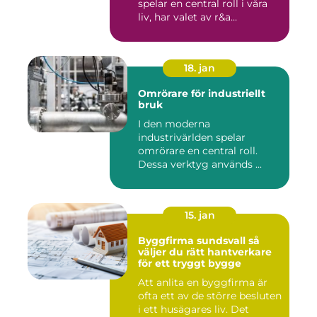
spelar en central roll i våra
liv, har valet av r&a...
18. jan
Omrörare för industriellt
bruk
I den moderna
industrivärlden spelar
omrörare en central roll.
Dessa verktyg används ...
15. jan
Byggfirma sundsvall så
väljer du rätt hantverkare
för ett tryggt bygge
Att anlita en byggfirma är
ofta ett av de större besluten
i ett husägares liv. Det