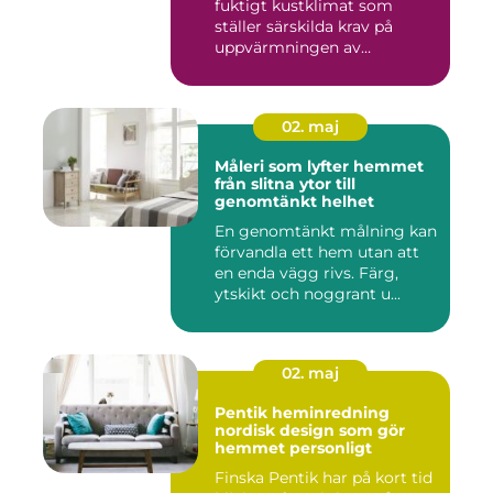
fuktigt kustklimat som
ställer särskilda krav på
uppvärmningen av
bostäder...
02. maj
Måleri som lyfter hemmet
från slitna ytor till
genomtänkt helhet
En genomtänkt målning kan
förvandla ett hem utan att
en enda vägg rivs. Färg,
ytskikt och noggrant u...
02. maj
Pentik heminredning
nordisk design som gör
hemmet personligt
Finska Pentik har på kort tid