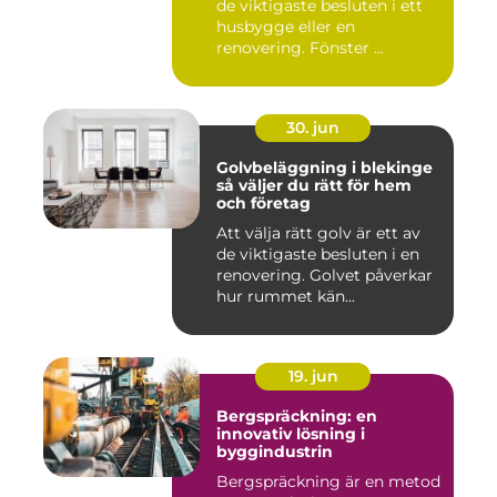
de viktigaste besluten i ett
husbygge eller en
renovering. Fönster ...
30. jun
Golvbeläggning i blekinge
så väljer du rätt för hem
och företag
Att välja rätt golv är ett av
de viktigaste besluten i en
renovering. Golvet påverkar
hur rummet kän...
19. jun
Bergspräckning: en
innovativ lösning i
byggindustrin
Bergspräckning är en metod