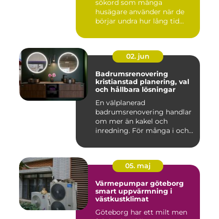
sökord som många
husägare använder när de
börjar undra hur lång tid
take...
02. jun
Badrumsrenovering
kristianstad planering, val
och hållbara lösningar
En välplanerad
badrumsrenovering handlar
om mer än kakel och
inredning. För många i och
runt Kristia...
05. maj
Värmepumpar göteborg
smart uppvärmning i
västkustklimat
Göteborg har ett milt men