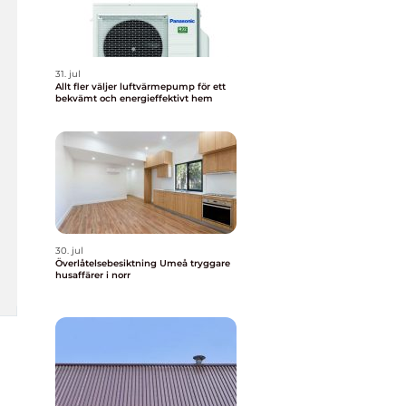
31. jul
Allt fler väljer luftvärmepump för ett
bekvämt och energieffektivt hem
30. jul
Överlåtelsebesiktning Umeå tryggare
husaffärer i norr