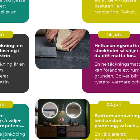
 ett
besluten i en
eller en
renovering. Golvet
. Fönster ...
påverkar hur rumme
kän...
jun
18. jun
ckning: en
Heltäckningsmatta 
lösning i
stockholm så väljer
strin
du rätt matta för
hem och kontor
kning är en
En heltäckningsmat
om
kan förändra ett rum
erat
grunden. Golvet blir
trin,
tystare, varmare och
årt be...
mer ombonat, s...
jun
02. jun
re
Badrumsrenoverin
er
kristianstad
kompetens
planering, val och
yggt tak
hållbara lösningar
e jönköping
En välplanerad
kord som
badrumsrenovering