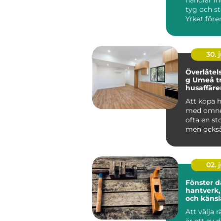
tyg och s
Yrket före
hantverk,
och h...
30. j
Överlåtel
g Umeå tryggare
husaffärer
Att köpa 
med omne
ofta en st
men också
ekonomis
risktagand
02. j
Fönster d
hantverk,
och känsl
Att välja r
är ett av 