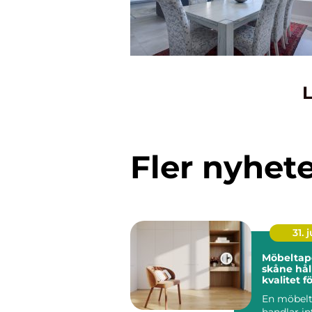
L
Fler nyhet
31. j
Möbeltap
skåne hållbar
kvalitet 
företag
En möbelt
handlar i