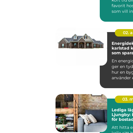
favorit h
som vill i
och personl
02. 
Energidek
karlstad kunskap
som spar
energi o
En energi
ger en tyd
hur en by
använder 
vilka förb
so...
03. 
Lediga lä
Ljungby: 
för bost
Att hitta e
kalla sitt