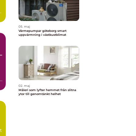
t
05. maj
Värmepumpar göteborg smart
uppvärmning i västkustklimat
t
gg
h
02. maj
Måleri som lyfter hemmet från slitna
ytor till genomtänkt helhet
t