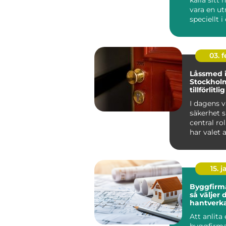
vara en u
speciellt i
som Ljun
g...
03. 
Låssmed 
Stockhol
tillförlitl
säkerhet
I dagens v
säkerhet s
central roll
har valet a
15. j
Byggfirma
så väljer 
hantverka
tryggt b
Att anlita
byggfirma 