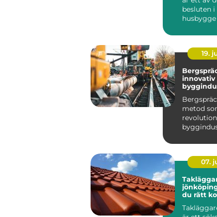
besluten i
husbygge 
renovering
19. 
Bergsprä
innovativ 
byggindu
Bergspräc
metod s
revolution
byggindus
särskilt i h
07. 
Taklägga
jönköping så välj
du rätt 
för ett tr
Takläggar
är ett sö