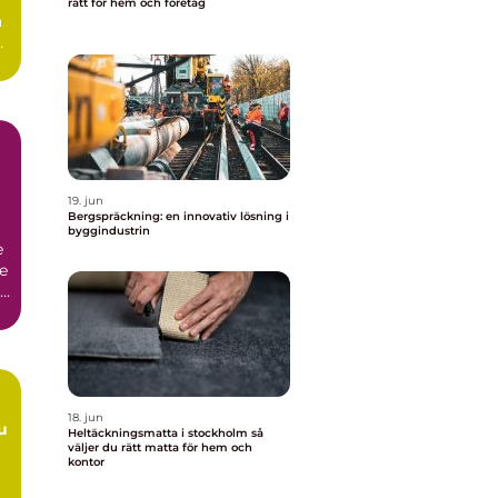
rätt för hem och företag
a
19. jun
Bergspräckning: en innovativ lösning i
byggindustrin
e
re
.
18. jun
Heltäckningsmatta i stockholm så
väljer du rätt matta för hem och
kontor