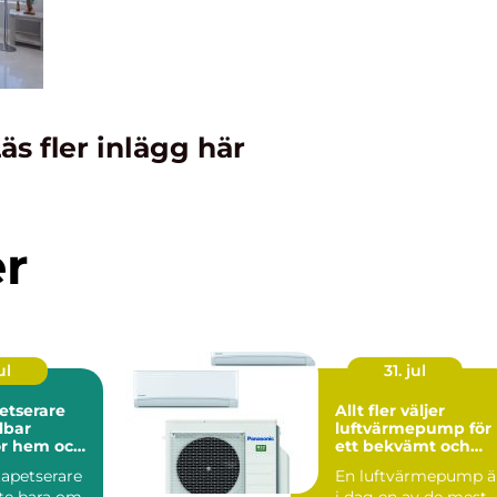
äs fler inlägg här
er
ul
31. jul
etserare
Allt fler väljer
luftvärmepump för
för hem och
ett bekvämt och
energieffektivt he
apetserare
En luftvärmepump ä
nte bara om
i dag en av de mest