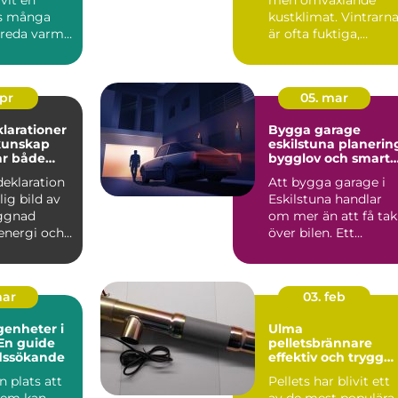
os många
kustklimat. Vintrarn
nreda varmt
är ofta fuktiga,
igt, utan...
blåsigare än inåt
landet...
apr
05. mar
larationer
Bygga garage
eskilstuna planering,
ar både
bygglov och smarta
ch pengar
val
deklaration
Att bygga garage i
lig bild av
Eskilstuna handlar
ggnad
om mer än att få tak
energi och
över bilen. Ett
ättringar
genomtänkt garage
ger try...
mar
03. feb
genheter i
Ulma
En guide
pelletsbrännare
adssökande
effektiv och trygg
värme med pellets
n plats att
Pellets har blivit ett
 hem kan
av de mest populära