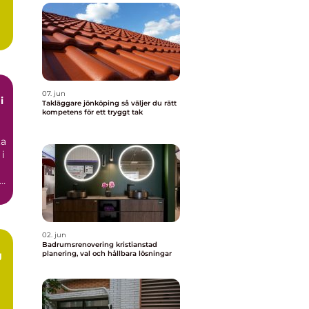
t
07. jun
i
Takläggare jönköping så väljer du rätt
kompetens för ett tryggt tak
ta
 i
02. jun
Badrumsrenovering kristianstad
g
planering, val och hållbara lösningar