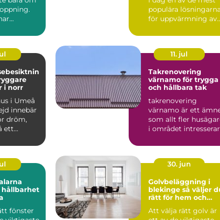
toppning.
populära lösningarn
nar
för uppvärmning av
 formkänsla
villor, radhus och f...
ul
11. jul
sebesiktnin
Takrenovering
värnamo för trygga
 i norr
och hållbara tak
hus i Umeå
takrenovering
jd innebär
värnamo är ett ämn
or dröm,
som allt fler husäga
 ett
i området intresserar
kt
sig för när taken bör..
e. Klim...
ul
30. jun
alarna
Golvbeläggning i
 hållbarhet
blekinge så väljer du
a
rätt för hem och
företag
ätt fönster
Att välja rätt golv är
de viktigaste
ett av de viktigaste