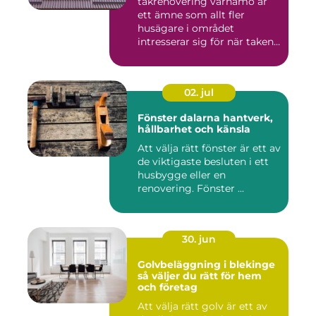
takrenovering värnamo är
ett ämne som allt fler
husägare i området
intresserar sig för när taken
bör...
02. jul
Fönster dalarna hantverk,
hållbarhet och känsla
Att välja rätt fönster är ett av
de viktigaste besluten i ett
husbygge eller en
renovering. Fönster ...
30. jun
Golvbeläggning i blekinge
så väljer du rätt för hem
och företag
Att välja rätt golv är ett av