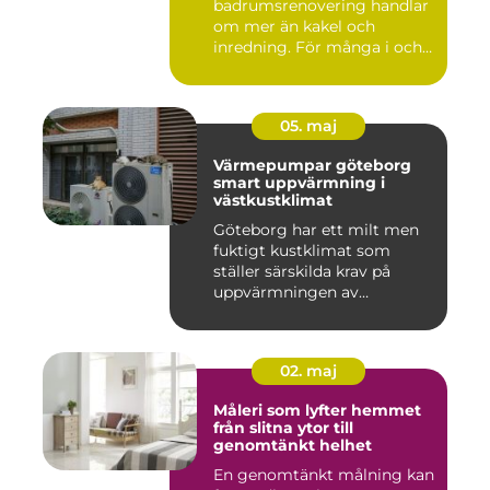
badrumsrenovering handlar
om mer än kakel och
inredning. För många i och
runt Kristia...
05. maj
Värmepumpar göteborg
smart uppvärmning i
västkustklimat
Göteborg har ett milt men
fuktigt kustklimat som
ställer särskilda krav på
uppvärmningen av
bostäder...
02. maj
Måleri som lyfter hemmet
från slitna ytor till
genomtänkt helhet
En genomtänkt målning kan