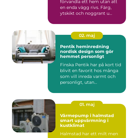
förvandla ett hem utan att
en enda vägg rivs. Färg,
ytskikt och noggrant u...
02. maj
Pentik heminredning
nordisk design som gör
hemmet personligt
Finska Pentik har på kort tid
blivit en favorit hos många
som vill inreda varmt och
personligt, utan...
01. maj
Värmepump i halmstad
smart uppvärmning i
kustklimat
Halmstad har ett milt men