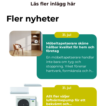
Läs fler inlägg här
Fler nyheter
31. jul
Möbeltapetserare skåne
hållbar kvalitet för hem och
företag
En möbeltapetserare handlar
inte bara om tyg och
stoppning. Yrket förenar
hantverk, formkänsla och h...
31. jul
Allt fler väljer
luftvärmepump för ett
bekvämt och