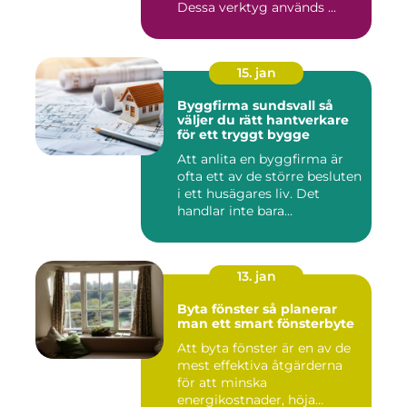
Dessa verktyg används ...
15. jan
Byggfirma sundsvall så
väljer du rätt hantverkare
för ett tryggt bygge
Att anlita en byggfirma är
ofta ett av de större besluten
i ett husägares liv. Det
handlar inte bara...
13. jan
Byta fönster så planerar
man ett smart fönsterbyte
Att byta fönster är en av de
mest effektiva åtgärderna
för att minska
energikostnader, höja