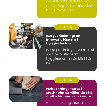
de viktigaste besluten i en
renovering. Golvet påverkar
hur rummet kän...
19. jun
Bergspräckning: en
innovativ lösning i
byggindustrin
Bergspräckning är en metod
som revolutionerat
byggindustrin, särskilt i hårt
be...
18. jun
Heltäckningsmatta i
stockholm så väljer du rätt
matta för hem och kontor
En heltäckningsmatta kan