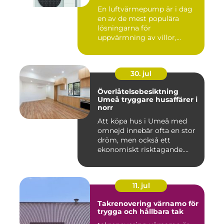
energieffektivt hem
En luftvärmepump är i dag
en av de mest populära
lösningarna för
uppvärmning av villor,
radhus och f...
30. jul
Överlåtelsebesiktning
Umeå tryggare husaffärer i
norr
Att köpa hus i Umeå med
omnejd innebär ofta en stor
dröm, men också ett
ekonomiskt risktagande.
Klim...
11. jul
Takrenovering värnamo för
trygga och hållbara tak