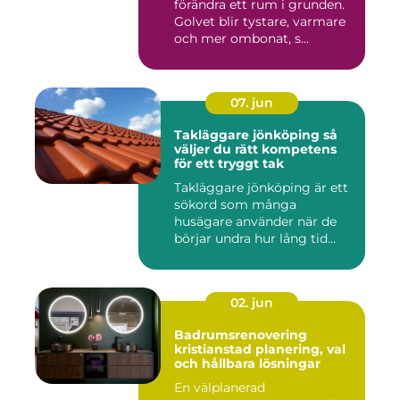
förändra ett rum i grunden.
Golvet blir tystare, varmare
och mer ombonat, s...
07. jun
Takläggare jönköping så
väljer du rätt kompetens
för ett tryggt tak
Takläggare jönköping är ett
sökord som många
husägare använder när de
börjar undra hur lång tid
take...
02. jun
Badrumsrenovering
kristianstad planering, val
och hållbara lösningar
En välplanerad