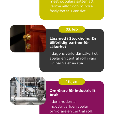
mest populära sätten att
värma villor och mindre
fastigheter. Bränslet ...
03. feb
Låssmed i Stockholm: En
tillförlitlig partner för
säkerhet
I dagens värld där säkerhet
spelar en central roll i våra
liv, har valet av r&a...
18. jan
Omrörare för industriellt
bruk
I den moderna
industrivärlden spelar
omrörare en central roll.