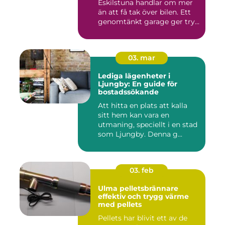
Eskilstuna handlar om mer
än att få tak över bilen. Ett
genomtänkt garage ger try...
03. mar
Lediga lägenheter i
Ljungby: En guide för
bostadssökande
Att hitta en plats att kalla
sitt hem kan vara en
utmaning, speciellt i en stad
som Ljungby. Denna g...
03. feb
Ulma pelletsbrännare
effektiv och trygg värme
med pellets
Pellets har blivit ett av de