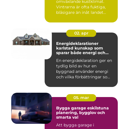
omväxlande kustklimat.
Vintrarna är ofta fuktiga,
blåsigare än inåt landet...
02. apr
Energideklarationer
karlstad kunskap som
sparar både energi och
pengar
En energideklaration ger en
tydlig bild av hur en
byggnad använder energi
och vilka förbättringar so...
05. mar
Bygga garage eskilstuna
planering, bygglov och
smarta val
Att bygga garage i