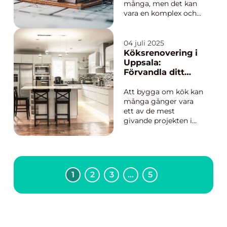
många, men det kan
vara en komplex och
tidskrävande process.
I Skåne finns det unika
möjligheter att skapa
04 juli 2025
ett hus som inte bara
Köksrenovering i
är estetiskt tilltalande
Uppsala:
utan också...
Förvandla ditt
kök till en
drömplats
Att bygga om kök kan
många gånger vara
ett av de mest
givande projekten i
hemmet. Inte bara
lyfter det hemmets
estetik, utan det ökar
även funktionaliteten
och värdet. För de
1
2
3
…
5
som bor i Uppsala och
befinner sig p&a...