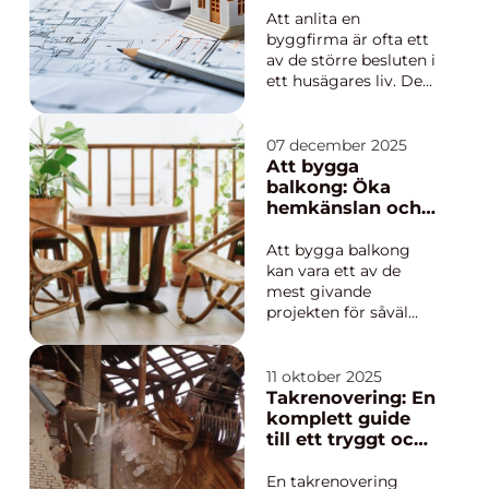
ett tryggt bygge
Att anlita en
byggfirma är ofta ett
av de större besluten i
ett husägares liv. Det
handlar inte bara om
kronor och ören, utan
om trygghet, kvalitet
07 december 2025
och hur vardagen
Att bygga
kommer fungera
balkong: Öka
under många år
hemkänslan och
framåt. För den som
fastighetsvärdet
söker en byggfirma
Att bygga balkong
sundsvall finns ...
kan vara ett av de
mest givande
projekten för såväl
bostadsrättsföreninga
r, företag som
privatpersoner.
11 oktober 2025
Utöver att skapa ett
Takrenovering: En
extra utrymme där du
komplett guide
kan njuta av
till ett tryggt och
utomhusluften och
hållbart tak
vyerna, kan en...
En takrenovering