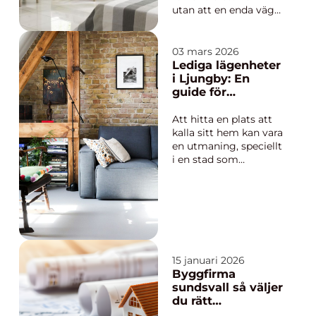
utan att en enda vägg
rivs. Färg, ytskikt och
noggrant utfört
måleri påverkar hur
03 mars 2026
stora rummen
Lediga lägenheter
upplevs, hur ljuset
i Ljungby: En
faller och hur vi trivs i
guide för
vardagen. Rätt utfört
bostadssökande
blir målningen mer än
Att hitta en plats att
bara en kosmetisk
kalla sitt hem kan vara
för...
en utmaning, speciellt
i en stad som
Ljungby. Denna guide
syftar till att hjälpa
dig att navigera i
processen att hitta
lediga lägenheter i
Ljungby, och ge dig
insikter i lokala
15 januari 2026
områden o...
Byggfirma
sundsvall så väljer
du rätt
hantverkare för