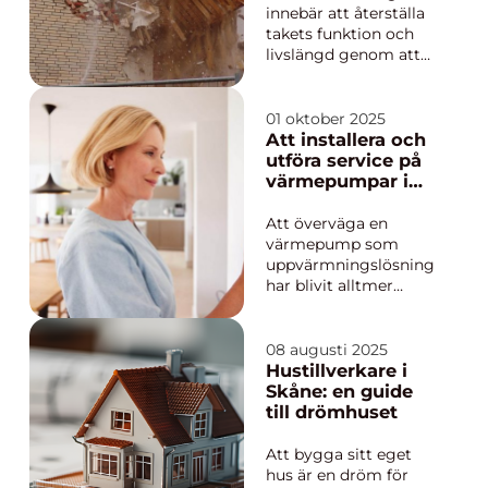
innebär att återställa
takets funktion och
livslängd genom att
byta slitna delar, täta
genomföringar samt
förbättra underlag,
01 oktober 2025
ventilation och
Att installera och
isolering. Åtgärden
utföra service på
skyddar fastigheten...
värmepumpar i
Gävle
Att överväga en
värmepump som
uppvärmningslösning
har blivit alltmer
populärt, särskilt i
städer som Gävle där
kalla vintrar kräver
08 augusti 2025
effektiva och pålitliga
Hustillverkare i
system. Men vad är
Skåne: en guide
det som g...
till drömhuset
Att bygga sitt eget
hus är en dröm för