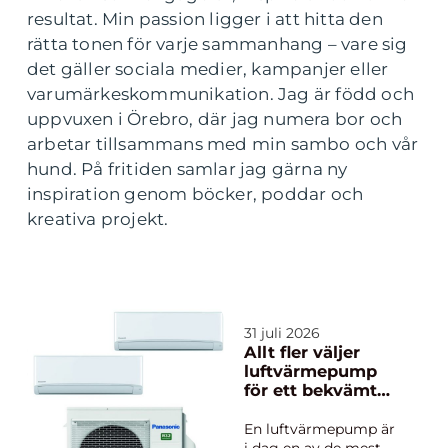
resultat. Min passion ligger i att hitta den
rätta tonen för varje sammanhang – vare sig
det gäller sociala medier, kampanjer eller
varumärkeskommunikation. Jag är född och
uppvuxen i Örebro, där jag numera bor och
arbetar tillsammans med min sambo och vår
hund. På fritiden samlar jag gärna ny
inspiration genom böcker, poddar och
kreativa projekt.
31 juli 2026
Allt fler väljer
luftvärmepump
för ett bekvämt
och
energieffektivt
En luftvärmepump är
hem