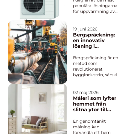
i dag en av de mest
populära lösningarna
för uppvärmning av
villor, radhus och
fritidshus. Den
kombinerar lägre
19 juni 2026
energikostnader med
Bergspräckning:
bättre inomhusklimat
en innovativ
och enkel skötsel. Med
lösning i
rätt modell och en
byggindustrin
fackmannamässig
Bergspräckning är en
installation kan en...
metod som
revolutionerat
byggindustrin, särskilt
i hårt bebyggda
områden där
traditionella
02 maj 2026
sprängningsmetoder
Måleri som lyfter
kan vara både
hemmet från
riskfyllda och
slitna ytor till
störande. Denna
genomtänkt
teknik erbjuder en
helhet
En genomtänkt
vibrati...
målning kan
förvandla ett hem