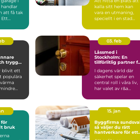
 garage i
Att hitta en plats att
 handlar
kalla sitt hem kan
 att få tak
vara en utmaning,
 Ett
speciellt i en stad
kt garage
som Ljungby. Denna
g...
feb
03. feb
Låssmed i
ännare
Stockholm: En
och trygg
tillförlitlig partner f
d pellets
säkerhet
 blivit ett
I dagens värld där
t populära
säkerhet spelar en
t värma
central roll i våra liv,
 mindre
har valet av r&a...
. Bränslet ...
an
15. jan
för
Byggfirma sundsval
lt bruk
så väljer du rätt
hantverkare för ett
erna
tryggt bygge