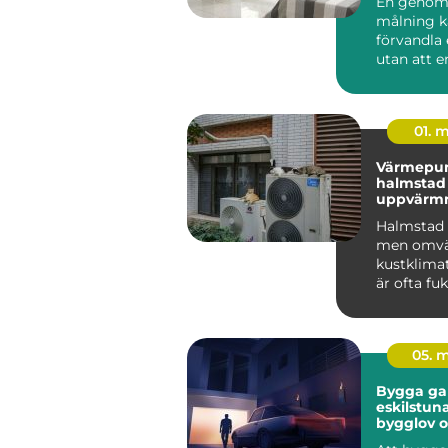
En genom
målning k
förvandla
utan att 
rivs. Färg,
noggrant u
01. 
Värmepu
halmstad smar
uppvärmn
kustklima
Halmstad 
men omvä
kustklimat
är ofta fuk
blåsigare 
landet...
05. 
Bygga ga
eskilstuna planerin
bygglov 
val