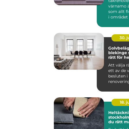
takrenove
värnamo ä
som allt f
i området 
sig för när
30. 
Golvbeläg
blekinge så väljer du
rätt för 
företag
Att välja r
ett av de 
besluten i
renoverin
påverkar 
kän...
18. 
Heltäckni
stockholm så väl
du rätt m
hem och 