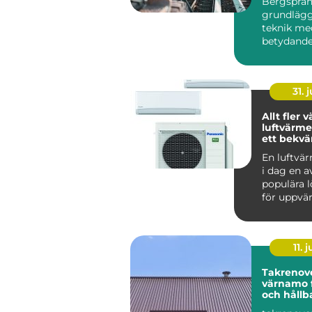
Bergsprän
grundläg
teknik me
betydande
på infrastr
31. j
Allt fler v
luftvärm
ett bekv
energieff
En luftvä
i dag en 
populära 
för uppvä
villor, radh
11. j
Takrenov
värnamo f
och hållb