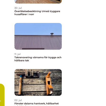
30. jul
Överlåtelsebesiktning Umeå tryggare
husaffärer i norr
11. jul
Takrenovering värnamo för trygga och
hållbara tak
h
02. jul
Fönster dalarna hantverk, hållbarhet