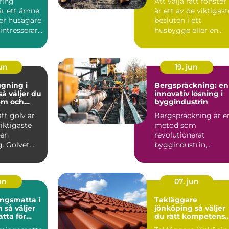
ring
Att välja rätt fönster
r ett ämne
är ett av de viktigast
ler husägare
besluten i ett
intresserar
husbygge eller en
 taken bör...
renovering. Fönster ..
jun
19. jun
gning i
Bergspräckning: en
innovativ lösning i
hem och
byggindustrin
ätt golv är
Bergspräckning är e
viktigaste
metod som
 en
revolutionerat
g. Golvet
byggindustrin,
hur rummet
särskilt i hårt be...
jun
07. jun
ngsmatta i
Takläggare
jer
jönköping så väljer
atta för
du rätt kompetens
kontor
för ett tryggt tak