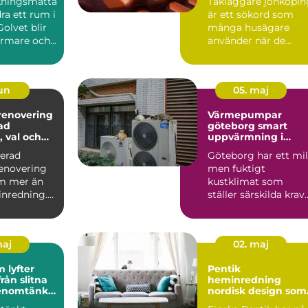
kningsmatta
Takläggare jönköpin
ra ett rum i
är ett sökord som
olvet blir
många husägare
varmare och
använder när de
t, s...
börjar undra hur lån
tid take...
jun
05. maj
enovering
Värmepumpar
tad
göteborg smart
, val och
uppvärmning i
lösningar
västkustklimat
nerad
Göteborg har ett mil
enovering
men fuktigt
m mer än
kustklimat som
inredning.
ställer särskilda krav
 i och runt
på uppvärmningen a
bostäder...
maj
02. maj
 lyfter
Pentik
heminredning
 genomtänkt
nordisk design som
gör hemmet