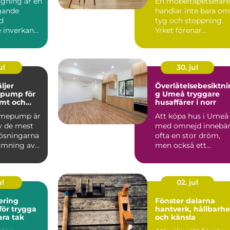
gning är en
En möbeltapetserare
gande
handlar inte bara om
d
tyg och stoppning.
 inverkan
Yrket förenar
ukt...
hantverk, formkänsl
och h...
ul
30. jul
äljer
Överlåtelsebesiktni
epump för
g Umeå tryggare
ämt och
husaffärer i norr
ektivt hem
rmepump är
Att köpa hus i Umeå
av de mest
med omnejd innebä
lösningarna
ofta en stor dröm,
rmning av
men också ett
us och f...
ekonomiskt
risktagande. Klim...
ul
02. jul
ering
Fönster dalarna
ör trygga
hantverk, hållbarhe
ara tak
och känsla