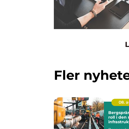
L
Fler nyhet
08. 
Bergsprä
roll i de
infrastru