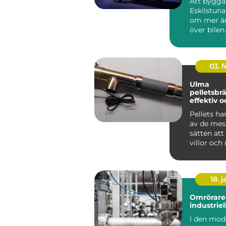
Att bygga
Eskilstuna
om mer än
över bilen.
genomtän
ger try...
03. 
Ulma
pelletsbr
effektiv 
värme me
Pellets har
av de mes
sätten at
villor och
fastigheter
18. j
Omrörare 
industriel
I den mod