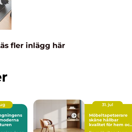
äs fler inlägg här
er
aug
31. jul
ngningens
Möbeltapetserare
n moderna
skåne hållbar
kturen
kvalitet för hem oc
företag