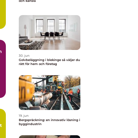
och känsla
a
n
30. jun
Golvbeläggning i blekinge så väljer du
rätt för hem och företag
r
19. jun
Bergspräckning: en innovativ lösning i
byggindustrin
t