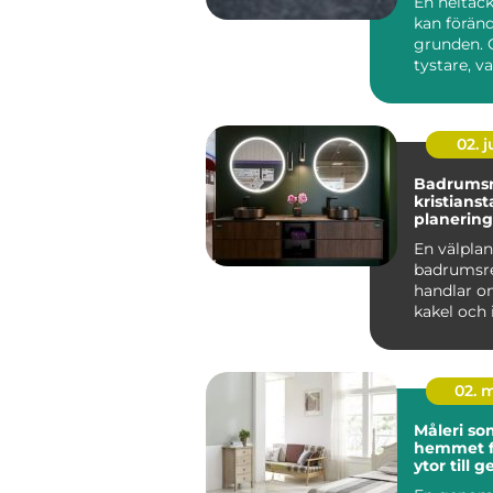
En heltäc
kan föränd
grunden. G
tystare, 
mer ombona
02. 
Badrumsr
kristians
planering
hållbara 
En välpla
badrumsr
handlar o
kakel och 
För många
Kristia...
02. 
Måleri som
hemmet från slitna
ytor till
helhet