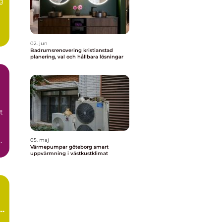
g
g
02. jun
Badrumsrenovering kristianstad
planering, val och hållbara lösningar
t
05. maj
Värmepumpar göteborg smart
v
uppvärmning i västkustklimat