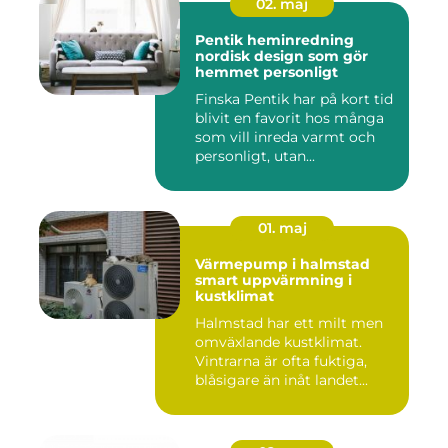
02. maj
Pentik heminredning
nordisk design som gör
hemmet personligt
Finska Pentik har på kort tid
blivit en favorit hos många
som vill inreda varmt och
personligt, utan...
01. maj
Värmepump i halmstad
smart uppvärmning i
kustklimat
Halmstad har ett milt men
omväxlande kustklimat.
Vintrarna är ofta fuktiga,
blåsigare än inåt landet...