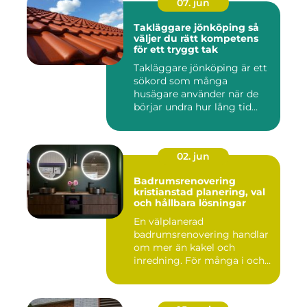
07. jun
Takläggare jönköping så
väljer du rätt kompetens
för ett tryggt tak
Takläggare jönköping är ett
sökord som många
husägare använder när de
börjar undra hur lång tid
take...
02. jun
Badrumsrenovering
kristianstad planering, val
och hållbara lösningar
En välplanerad
badrumsrenovering handlar
om mer än kakel och
inredning. För många i och
runt Kristia...