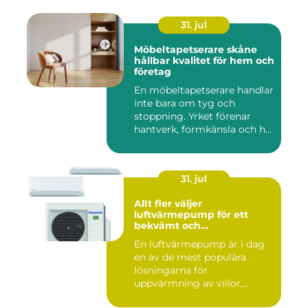
31. jul
Möbeltapetserare skåne
hållbar kvalitet för hem och
företag
En möbeltapetserare handlar
inte bara om tyg och
stoppning. Yrket förenar
hantverk, formkänsla och h...
31. jul
Allt fler väljer
luftvärmepump för ett
bekvämt och
energieffektivt hem
En luftvärmepump är i dag
en av de mest populära
lösningarna för
uppvärmning av villor,
radhus och f...