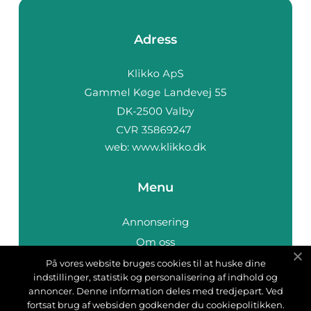
Adress
web:
www.klikko.dk
Menu
Annonsering
Om oss
Cookies
På vores website bruges cookies til at huske dine
indstillinger, statistik og personalisering af indhold og
Kontakta oss
annoncer. Denne information deles med tredjepart. Ved
Sitemap
fortsat brug af websiden godkender du cookiepolitikken.