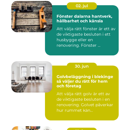
02. jul
Fönster dalarna hantverk,
hållbarhet och känsla
Att välja rätt fönster är ett av
de viktigaste besluten i ett
husbygge eller en
renovering. Fönster ...
30. jun
Golvbeläggning i blekinge
så väljer du rätt för hem
och företag
Att välja rätt golv är ett av
de viktigaste besluten i en
renovering. Golvet påverkar
hur rummet kän...