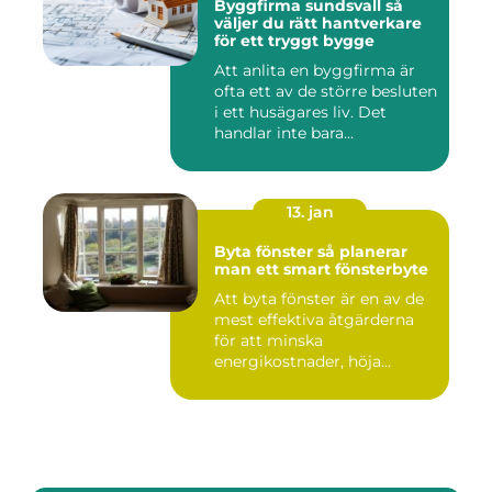
Byggfirma sundsvall så
väljer du rätt hantverkare
för ett tryggt bygge
Att anlita en byggfirma är
ofta ett av de större besluten
i ett husägares liv. Det
handlar inte bara...
13. jan
Byta fönster så planerar
man ett smart fönsterbyte
Att byta fönster är en av de
mest effektiva åtgärderna
för att minska
energikostnader, höja
komforte...