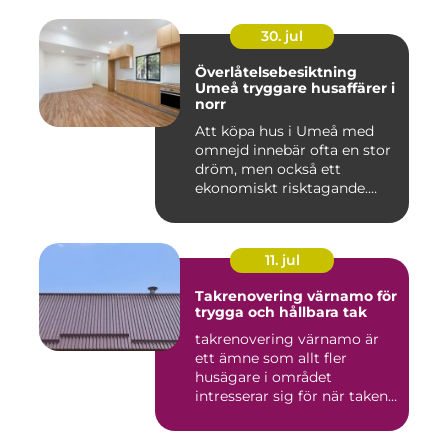
30. jul
Överlåtelsebesiktning
Umeå tryggare husaffärer i
norr
Att köpa hus i Umeå med
omnejd innebär ofta en stor
dröm, men också ett
ekonomiskt risktagande.
Klim...
11. jul
Takrenovering värnamo för
trygga och hållbara tak
takrenovering värnamo är
ett ämne som allt fler
husägare i området
intresserar sig för när taken
bör...