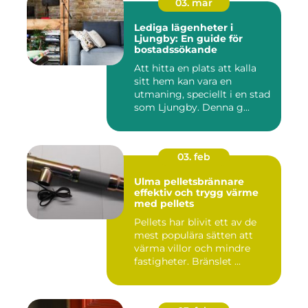
03. mar
Lediga lägenheter i
Ljungby: En guide för
bostadssökande
Att hitta en plats att kalla
sitt hem kan vara en
utmaning, speciellt i en stad
som Ljungby. Denna g...
03. feb
Ulma pelletsbrännare
effektiv och trygg värme
med pellets
Pellets har blivit ett av de
mest populära sätten att
värma villor och mindre
fastigheter. Bränslet ...