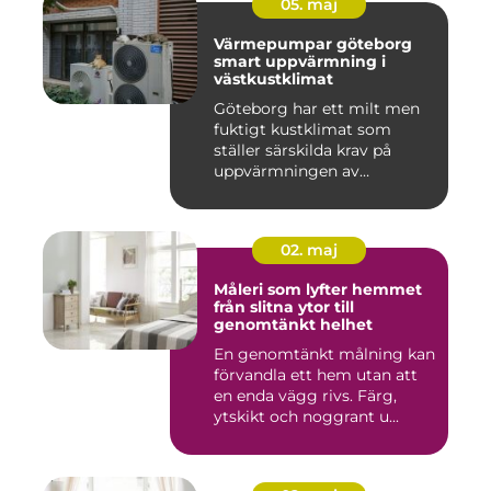
05. maj
Värmepumpar göteborg
smart uppvärmning i
västkustklimat
Göteborg har ett milt men
fuktigt kustklimat som
ställer särskilda krav på
uppvärmningen av
bostäder...
02. maj
Måleri som lyfter hemmet
från slitna ytor till
genomtänkt helhet
En genomtänkt målning kan
förvandla ett hem utan att
en enda vägg rivs. Färg,
ytskikt och noggrant u...