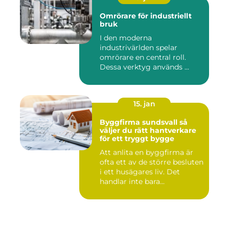
Omrörare för industriellt
bruk
I den moderna
industrivärlden spelar
omrörare en central roll.
Dessa verktyg används ...
15. jan
Byggfirma sundsvall så
väljer du rätt hantverkare
för ett tryggt bygge
Att anlita en byggfirma är
ofta ett av de större besluten
i ett husägares liv. Det
handlar inte bara...