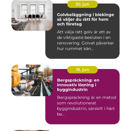
30. jun
Golvbeläggning i blekinge
så väljer du rätt för hem
och företag
Att välja rätt golv är ett av
de viktigaste besluten i en
renovering. Golvet påverkar
hur rummet kän...
19. jun
Bergspräckning: en
innovativ lösning i
byggindustrin
Bergspräckning är en metod
som revolutionerat
byggindustrin, särskilt i hårt
be...