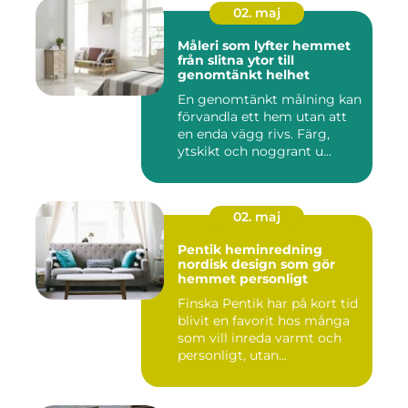
02. maj
Måleri som lyfter hemmet
från slitna ytor till
genomtänkt helhet
En genomtänkt målning kan
förvandla ett hem utan att
en enda vägg rivs. Färg,
ytskikt och noggrant u...
02. maj
Pentik heminredning
nordisk design som gör
hemmet personligt
Finska Pentik har på kort tid
blivit en favorit hos många
som vill inreda varmt och
personligt, utan...