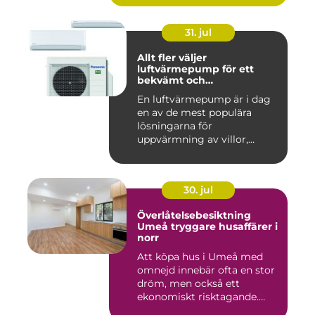
31. jul
Allt fler väljer
luftvärmepump för ett
bekvämt och
energieffektivt hem
En luftvärmepump är i dag
en av de mest populära
lösningarna för
uppvärmning av villor,
radhus och f...
30. jul
Överlåtelsebesiktning
Umeå tryggare husaffärer i
norr
Att köpa hus i Umeå med
omnejd innebär ofta en stor
dröm, men också ett
ekonomiskt risktagande.
Klim...