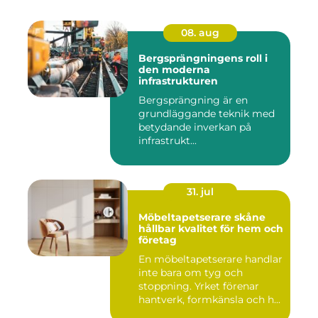
08. aug
Bergsprängningens roll i
den moderna
infrastrukturen
Bergsprängning är en
grundläggande teknik med
betydande inverkan på
infrastrukt...
31. jul
Möbeltapetserare skåne
hållbar kvalitet för hem och
företag
En möbeltapetserare handlar
inte bara om tyg och
stoppning. Yrket förenar
hantverk, formkänsla och h...