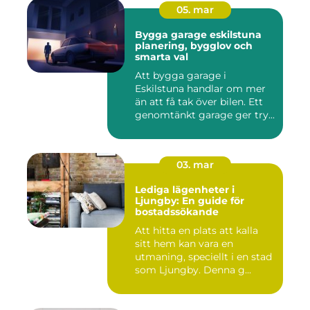
05. mar
Bygga garage eskilstuna
planering, bygglov och
smarta val
Att bygga garage i
Eskilstuna handlar om mer
än att få tak över bilen. Ett
genomtänkt garage ger try...
03. mar
Lediga lägenheter i
Ljungby: En guide för
bostadssökande
Att hitta en plats att kalla
sitt hem kan vara en
utmaning, speciellt i en stad
som Ljungby. Denna g...