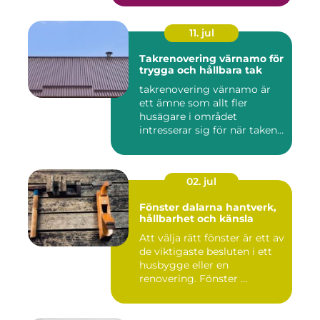
11. jul
Takrenovering värnamo för
trygga och hållbara tak
takrenovering värnamo är
ett ämne som allt fler
husägare i området
intresserar sig för när taken
bör...
02. jul
Fönster dalarna hantverk,
hållbarhet och känsla
Att välja rätt fönster är ett av
de viktigaste besluten i ett
husbygge eller en
renovering. Fönster ...