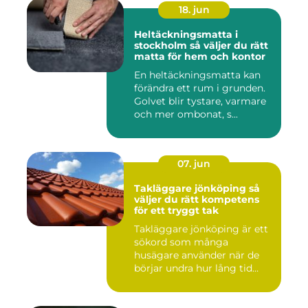
18. jun
Heltäckningsmatta i
stockholm så väljer du rätt
matta för hem och kontor
En heltäckningsmatta kan
förändra ett rum i grunden.
Golvet blir tystare, varmare
och mer ombonat, s...
07. jun
Takläggare jönköping så
väljer du rätt kompetens
för ett tryggt tak
Takläggare jönköping är ett
sökord som många
husägare använder när de
börjar undra hur lång tid
take...