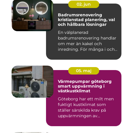
02. jun
Badrumsrenovering
kristianstad planering, val
och hållbara lösningar
En välplanerad
badrumsrenovering handlar
om mer än kakel och
inredning. För många i och
runt Kristia...
05. maj
Värmepumpar göteborg
smart uppvärmning i
västkustklimat
Göteborg har ett milt men
fuktigt kustklimat som
ställer särskilda krav på
uppvärmningen av
bostäder...