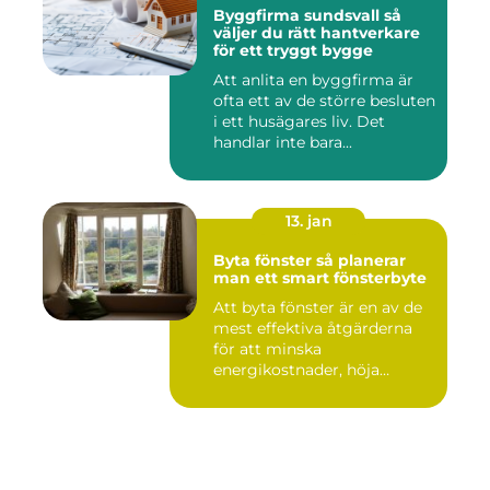
Byggfirma sundsvall så
väljer du rätt hantverkare
för ett tryggt bygge
Att anlita en byggfirma är
ofta ett av de större besluten
i ett husägares liv. Det
handlar inte bara...
13. jan
Byta fönster så planerar
man ett smart fönsterbyte
Att byta fönster är en av de
mest effektiva åtgärderna
för att minska
energikostnader, höja
komforte...