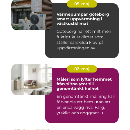
05. maj
Värmepumpar göteborg
smart uppvärmning i
västkustklimat
Göteborg har ett milt men
fuktigt kustklimat som
ställer särskilda krav på
uppvärmningen av
bostäder...
02. maj
Måleri som lyfter hemmet
från slitna ytor till
genomtänkt helhet
En genomtänkt målning kan
förvandla ett hem utan att
en enda vägg rivs. Färg,
ytskikt och noggrant u...