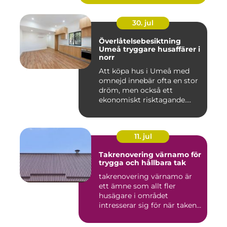
30. jul
Överlåtelsebesiktning
Umeå tryggare husaffärer i
norr
Att köpa hus i Umeå med
omnejd innebär ofta en stor
dröm, men också ett
ekonomiskt risktagande.
Klim...
11. jul
Takrenovering värnamo för
trygga och hållbara tak
takrenovering värnamo är
ett ämne som allt fler
husägare i området
intresserar sig för när taken
bör...