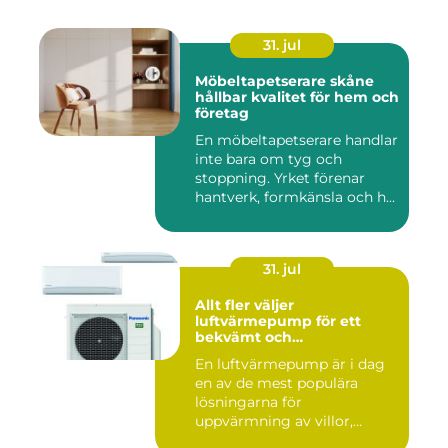
31. jul
Möbeltapetserare skåne
hållbar kvalitet för hem och
företag
En möbeltapetserare handlar
inte bara om tyg och
stoppning. Yrket förenar
hantverk, formkänsla och h...
31. jul
Allt fler väljer
luftvärmepump för ett
bekvämt och
energieffektivt hem
En luftvärmepump är i dag
en av de mest populära
lösningarna för
uppvärmning av villor,
radhus och f...