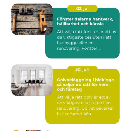
02. jul
Fönster dalarna hantverk,
hållbarhet och känsla
Att välja rätt fönster är ett av
de viktigaste besluten i ett
husbygge eller en
renovering. Fönster ...
30. jun
Golvbeläggning i blekinge
så väljer du rätt för hem
och företag
Att välja rätt golv är ett av
de viktigaste besluten i en
renovering. Golvet påverkar
hur rummet kän...