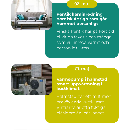
02. maj
Pentik heminredning
nordisk design som gör
hemmet personligt
Finska Pentik har på kort tid
blivit en favorit hos många
som vill inreda varmt och
personligt, utan...
01. maj
Värmepump i halmstad
smart uppvärmning i
kustklimat
Halmstad har ett milt men
omväxlande kustklimat.
Vintrarna är ofta fuktiga,
blåsigare än inåt landet...