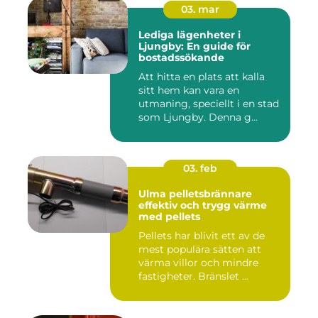
03. mar
Lediga lägenheter i
Ljungby: En guide för
bostadssökande
Att hitta en plats att kalla
sitt hem kan vara en
utmaning, speciellt i en stad
som Ljungby. Denna g...
03. feb
Ulma pelletsbrännare
effektiv och trygg värme
med pellets
Pellets har blivit ett av de
mest populära sätten att
värma villor och mindre
fastigheter. Bränslet ...