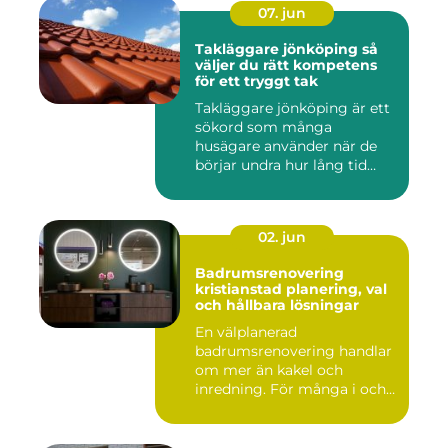
07. jun
Takläggare jönköping så
väljer du rätt kompetens
för ett tryggt tak
Takläggare jönköping är ett
sökord som många
husägare använder när de
börjar undra hur lång tid
take...
02. jun
Badrumsrenovering
kristianstad planering, val
och hållbara lösningar
En välplanerad
badrumsrenovering handlar
om mer än kakel och
inredning. För många i och
runt Kristia...