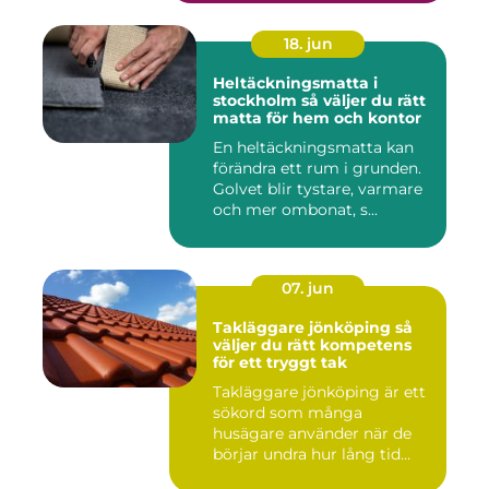
18. jun
Heltäckningsmatta i
stockholm så väljer du rätt
matta för hem och kontor
En heltäckningsmatta kan
förändra ett rum i grunden.
Golvet blir tystare, varmare
och mer ombonat, s...
07. jun
Takläggare jönköping så
väljer du rätt kompetens
för ett tryggt tak
Takläggare jönköping är ett
sökord som många
husägare använder när de
börjar undra hur lång tid
take...