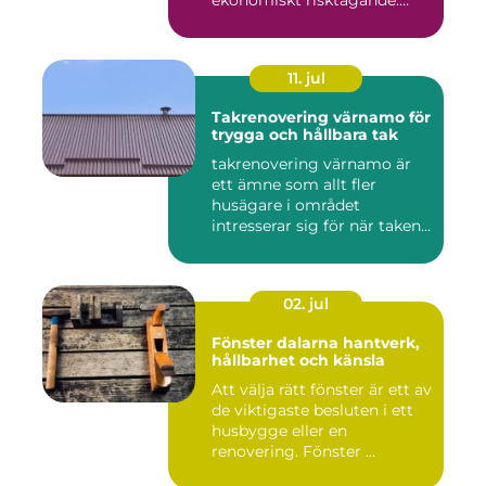
ekonomiskt risktagande.
Klim...
11. jul
Takrenovering värnamo för
trygga och hållbara tak
takrenovering värnamo är
ett ämne som allt fler
husägare i området
intresserar sig för när taken
bör...
02. jul
Fönster dalarna hantverk,
hållbarhet och känsla
Att välja rätt fönster är ett av
de viktigaste besluten i ett
husbygge eller en
renovering. Fönster ...