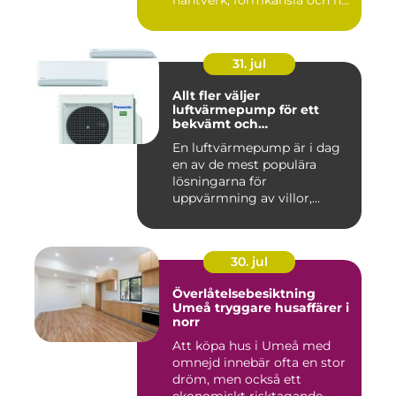
hantverk, formkänsla och h...
31. jul
Allt fler väljer
luftvärmepump för ett
bekvämt och
energieffektivt hem
En luftvärmepump är i dag
en av de mest populära
lösningarna för
uppvärmning av villor,
radhus och f...
30. jul
Överlåtelsebesiktning
Umeå tryggare husaffärer i
norr
Att köpa hus i Umeå med
omnejd innebär ofta en stor
dröm, men också ett