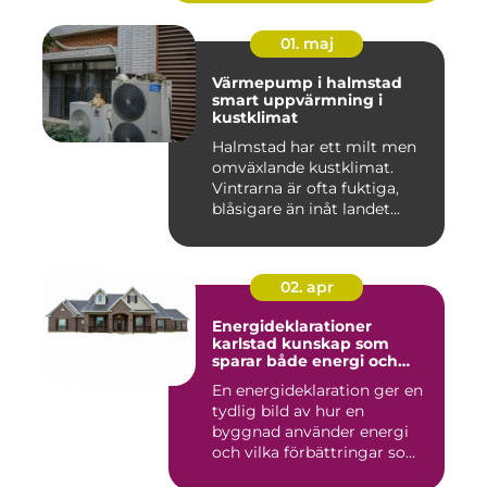
01. maj
Värmepump i halmstad
smart uppvärmning i
kustklimat
Halmstad har ett milt men
omväxlande kustklimat.
Vintrarna är ofta fuktiga,
blåsigare än inåt landet...
02. apr
Energideklarationer
karlstad kunskap som
sparar både energi och
pengar
En energideklaration ger en
tydlig bild av hur en
byggnad använder energi
och vilka förbättringar so...