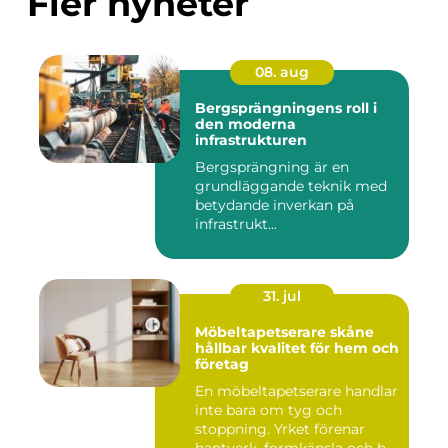
Fler nyheter
08. aug
Bergsprängningens roll i
den moderna
infrastrukturen
Bergsprängning är en
grundläggande teknik med
betydande inverkan på
infrastrukt...
31. jul
Möbeltapetserare skåne
hållbar kvalitet för hem och
företag
En möbeltapetserare handlar
inte bara om tyg och
stoppning. Yrket förenar