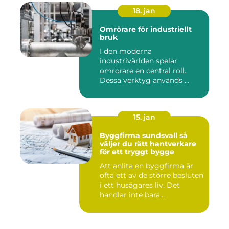
18. jan
Omrörare för industriellt
bruk
I den moderna
industrivärlden spelar
omrörare en central roll.
Dessa verktyg används ...
15. jan
Byggfirma sundsvall så
väljer du rätt hantverkare
för ett tryggt bygge
Att anlita en byggfirma är
ofta ett av de större besluten
i ett husägares liv. Det
handlar inte bara...