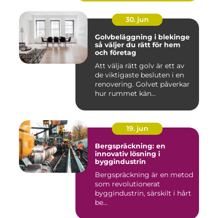
30. jun
Golvbeläggning i blekinge
så väljer du rätt för hem
och företag
Att välja rätt golv är ett av
de viktigaste besluten i en
renovering. Golvet påverkar
hur rummet kän...
19. jun
Bergspräckning: en
innovativ lösning i
byggindustrin
Bergspräckning är en metod
som revolutionerat
byggindustrin, särskilt i hårt
be...