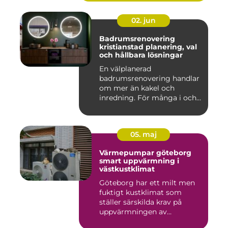
02. jun
Badrumsrenovering
kristianstad planering, val
och hållbara lösningar
En välplanerad
badrumsrenovering handlar
om mer än kakel och
inredning. För många i och
runt Kristia...
05. maj
Värmepumpar göteborg
smart uppvärmning i
västkustklimat
Göteborg har ett milt men
fuktigt kustklimat som
ställer särskilda krav på
uppvärmningen av
bostäder...