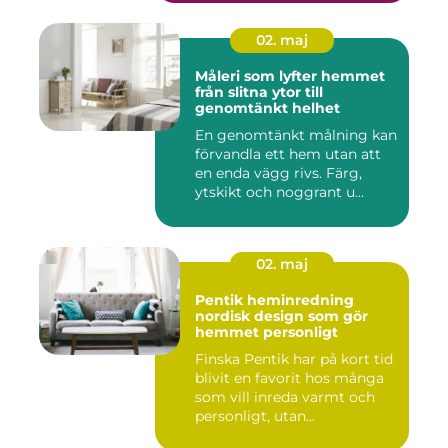
02. maj
Måleri som lyfter hemmet
från slitna ytor till
genomtänkt helhet
En genomtänkt målning kan
förvandla ett hem utan att
en enda vägg rivs. Färg,
ytskikt och noggrant u...
02. maj
Pentik heminredning
nordisk design som gör
hemmet personligt
Finska Pentik har på kort tid
blivit en favorit hos många
som vill inreda varmt och
personligt, utan...