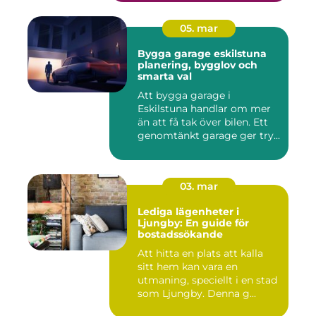
05. mar
Bygga garage eskilstuna
planering, bygglov och
smarta val
Att bygga garage i
Eskilstuna handlar om mer
än att få tak över bilen. Ett
genomtänkt garage ger try...
03. mar
Lediga lägenheter i
Ljungby: En guide för
bostadssökande
Att hitta en plats att kalla
sitt hem kan vara en
utmaning, speciellt i en stad
som Ljungby. Denna g...