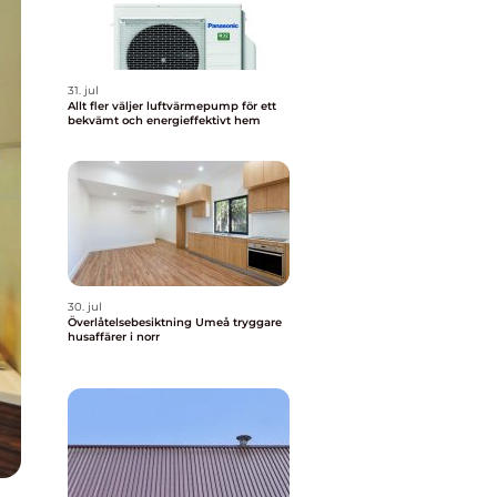
31. jul
Allt fler väljer luftvärmepump för ett
bekvämt och energieffektivt hem
30. jul
Överlåtelsebesiktning Umeå tryggare
husaffärer i norr