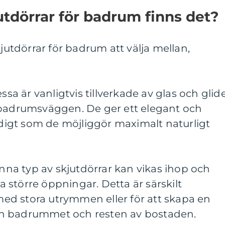
utdörrar för badrum finns det?
kjutdörrar för badrum att välja mellan,
ssa är vanligtvis tillverkade av glas och glid
 badrumsväggen. De ger ett elegant och
igt som de möjliggör maximalt naturligt
enna typ av skjutdörrar kan vikas ihop och
pa större öppningar. Detta är särskilt
d stora utrymmen eller för att skapa en
n badrummet och resten av bostaden.