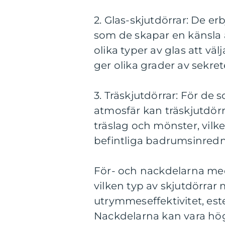
2. Glas-skjutdörrar: De e
som de skapar en känsla 
olika typer av glas att välj
ger olika grader av sekret
3. Träskjutdörrar: För de
atmosfär kan träskjutdörra
träslag och mönster, vil
befintliga badrumsinredn
För- och nackdelarna med
vilken typ av skjutdörrar
utrymmeseffektivitet, es
Nackdelarna kan vara hög