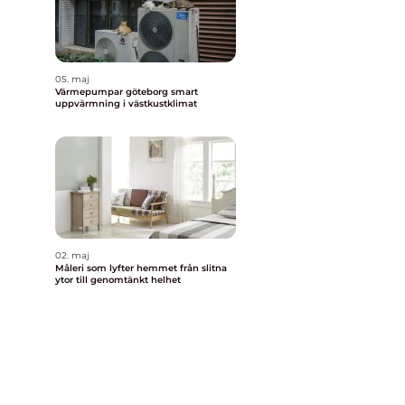
05. maj
Värmepumpar göteborg smart
uppvärmning i västkustklimat
02. maj
Måleri som lyfter hemmet från slitna
ytor till genomtänkt helhet
r