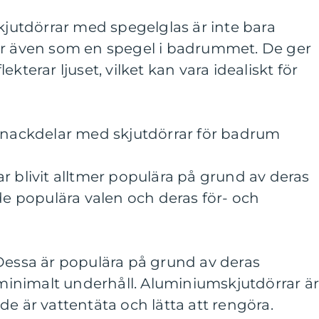
Skjutdörrar med spegelglas är inte bara
ar även som en spegel i badrummet. De ger
kterar ljuset, vilket kan vara idealiskt för
h nackdelar med skjutdörrar för badrum
r blivit alltmer populära på grund av deras
 de populära valen och deras för- och
Dessa är populära på grund av deras
h minimalt underhåll. Aluminiumskjutdörrar ä
de är vattentäta och lätta att rengöra.