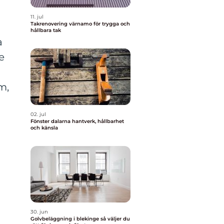
11. jul
Takrenovering värnamo för trygga och
hållbara tak
a
e
m,
-
02. jul
Fönster dalarna hantverk, hållbarhet
och känsla
30. jun
Golvbeläggning i blekinge så väljer du