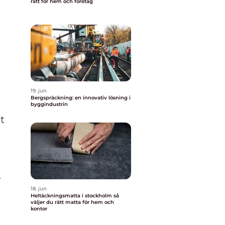
rätt för hem och företag
19. jun
Bergspräckning: en innovativ lösning i
byggindustrin
t
r
18. jun
Heltäckningsmatta i stockholm så
väljer du rätt matta för hem och
kontor