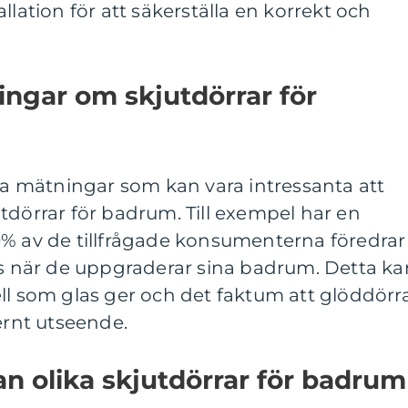
llation för att säkerställa en korrekt och
ingar om skjutdörrar för
iva mätningar som kan vara intressanta att
tdörrar för badrum. Till exempel har en
0% av de tillfrågade konsumenterna föredrar
as när de uppgraderar sina badrum. Detta ka
ll som glas ger och det faktum att glöddörr
rnt utseende.
an olika skjutdörrar för badrum