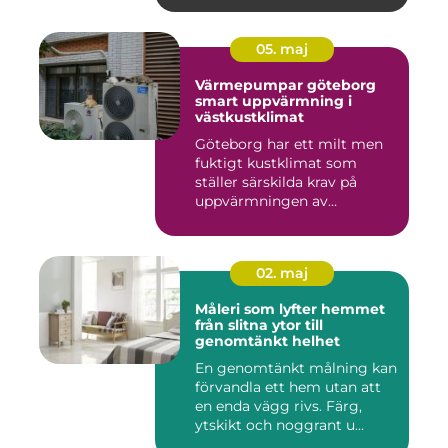
05. maj
Värmepumpar göteborg
smart uppvärmning i
västkustklimat
Göteborg har ett milt men
fuktigt kustklimat som
ställer särskilda krav på
uppvärmningen av
bostäder...
02. maj
Måleri som lyfter hemmet
från slitna ytor till
genomtänkt helhet
En genomtänkt målning kan
förvandla ett hem utan att
en enda vägg rivs. Färg,
ytskikt och noggrant u...