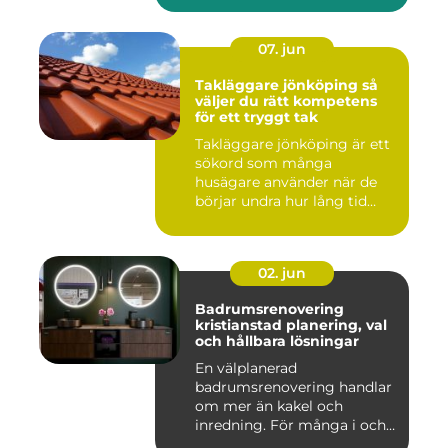
07. jun
Takläggare jönköping så
väljer du rätt kompetens
för ett tryggt tak
Takläggare jönköping är ett
sökord som många
husägare använder när de
börjar undra hur lång tid
take...
02. jun
Badrumsrenovering
kristianstad planering, val
och hållbara lösningar
En välplanerad
badrumsrenovering handlar
om mer än kakel och
inredning. För många i och
runt Kristia...