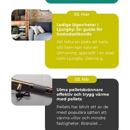
03. mar
Lediga lägenheter i
Ljungby: En guide för
bostadssökande
Att hitta en plats att kalla
sitt hem kan vara en
utmaning, speciellt i en stad
som Ljungby. Denna g...
03. feb
Ulma pelletsbrännare
effektiv och trygg värme
med pellets
Pellets har blivit ett av de
mest populära sätten att
värma villor och mindre
fastigheter. Bränslet ...