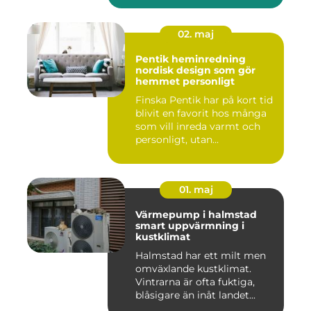
02. maj
Pentik heminredning
nordisk design som gör
hemmet personligt
Finska Pentik har på kort tid
blivit en favorit hos många
som vill inreda varmt och
personligt, utan...
01. maj
Värmepump i halmstad
smart uppvärmning i
kustklimat
Halmstad har ett milt men
omväxlande kustklimat.
Vintrarna är ofta fuktiga,
blåsigare än inåt landet...