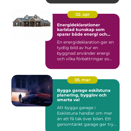
02. apr
Energideklarationer
karlstad kunskap som
sparar både energi och
pengar
En energideklaration ger en
tydlig bild av hur en
byggnad använder energi
och vilka förbättringar so...
05. mar
Bygga garage eskilstuna
planering, bygglov och
smarta val
Att bygga garage i
Eskilstuna handlar om mer
än att få tak över bilen. Ett
genomtänkt garage ger try...