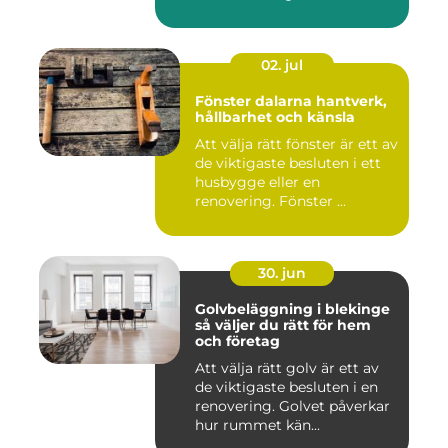
bör...
02. jul
Fönster dalarna hantverk,
hållbarhet och känsla
Att välja rätt fönster är ett av
de viktigaste besluten i ett
husbygge eller en
renovering. Fönster ...
30. jun
Golvbeläggning i blekinge
så väljer du rätt för hem
och företag
Att välja rätt golv är ett av
de viktigaste besluten i en
renovering. Golvet påverkar
hur rummet kän...