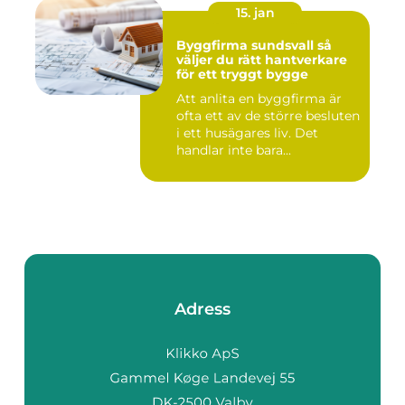
15. jan
Byggfirma sundsvall så
väljer du rätt hantverkare
för ett tryggt bygge
Att anlita en byggfirma är
ofta ett av de större besluten
i ett husägares liv. Det
handlar inte bara...
Adress