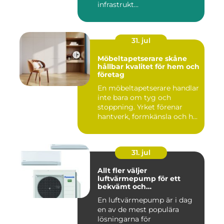
infrastrukt...
31. jul
Möbeltapetserare skåne
hållbar kvalitet för hem och
företag
En möbeltapetserare handlar
inte bara om tyg och
stoppning. Yrket förenar
hantverk, formkänsla och h...
31. jul
Allt fler väljer
luftvärmepump för ett
bekvämt och
energieffektivt hem
En luftvärmepump är i dag
en av de mest populära
lösningarna för