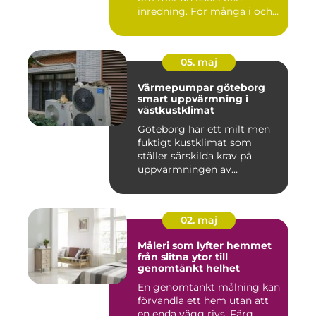
inredning. För många i och
runt Kristia...
05. maj
Värmepumpar göteborg
smart uppvärmning i
västkustklimat
Göteborg har ett milt men
fuktigt kustklimat som
ställer särskilda krav på
uppvärmningen av
bostäder...
02. maj
Måleri som lyfter hemmet
från slitna ytor till
genomtänkt helhet
En genomtänkt målning kan
förvandla ett hem utan att
en enda vägg rivs. Färg,