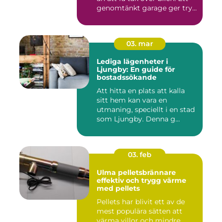
genomtänkt garage ger try...
03. mar
Lediga lägenheter i
Ljungby: En guide för
bostadssökande
Att hitta en plats att kalla
sitt hem kan vara en
utmaning, speciellt i en stad
som Ljungby. Denna g...
03. feb
Ulma pelletsbrännare
effektiv och trygg värme
med pellets
Pellets har blivit ett av de
mest populära sätten att
värma villor och mindre