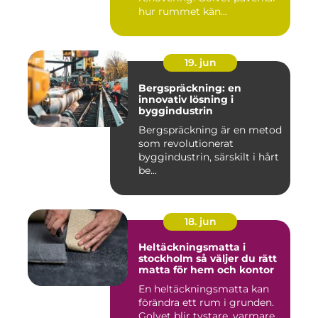
hur rummet kän...
19. jun
Bergspräckning: en
innovativ lösning i
byggindustrin
Bergspräckning är en metod
som revolutionerat
byggindustrin, särskilt i hårt
be...
18. jun
Heltäckningsmatta i
stockholm så väljer du rätt
matta för hem och kontor
En heltäckningsmatta kan
förändra ett rum i grunden.
Golvet blir tystare, varmare