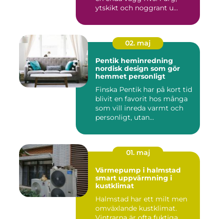
ytskikt och noggrant u...
02. maj
Pentik heminredning
nordisk design som gör
hemmet personligt
Finska Pentik har på kort tid
blivit en favorit hos många
som vill inreda varmt och
personligt, utan...
01. maj
Värmepump i halmstad
smart uppvärmning i
kustklimat
Halmstad har ett milt men
omväxlande kustklimat.
Vintrarna är ofta fuktiga,