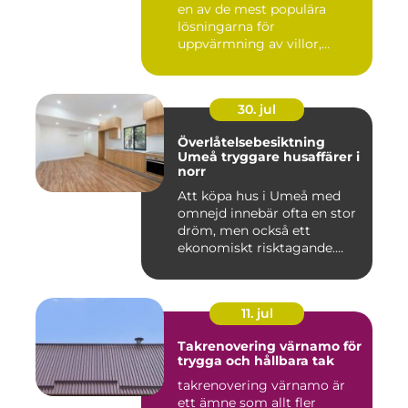
en av de mest populära
lösningarna för
uppvärmning av villor,
radhus och f...
30. jul
Överlåtelsebesiktning
Umeå tryggare husaffärer i
norr
Att köpa hus i Umeå med
omnejd innebär ofta en stor
dröm, men också ett
ekonomiskt risktagande.
Klim...
11. jul
Takrenovering värnamo för
trygga och hållbara tak
takrenovering värnamo är
ett ämne som allt fler