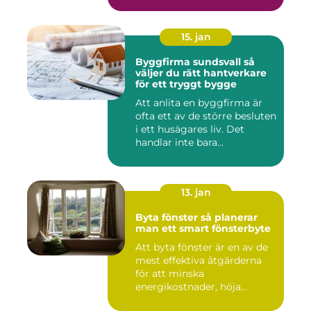
15. jan
Byggfirma sundsvall så
väljer du rätt hantverkare
för ett tryggt bygge
Att anlita en byggfirma är
ofta ett av de större besluten
i ett husägares liv. Det
handlar inte bara...
13. jan
Byta fönster så planerar
man ett smart fönsterbyte
Att byta fönster är en av de
mest effektiva åtgärderna
för att minska
energikostnader, höja
komforte...