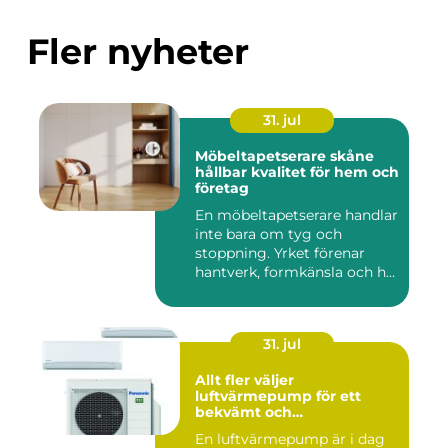
Fler nyheter
31. jul
Möbeltapetserare skåne
hållbar kvalitet för hem och
företag
En möbeltapetserare handlar
inte bara om tyg och
stoppning. Yrket förenar
hantverk, formkänsla och h...
31. jul
Allt fler väljer
luftvärmepump för ett
bekvämt och
energieffektivt hem
En luftvärmepump är i dag