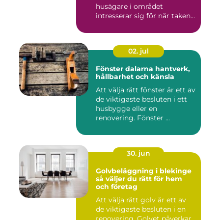
husägare i området
intresserar sig för när taken
bör...
02. jul
Fönster dalarna hantverk,
hållbarhet och känsla
Att välja rätt fönster är ett av
de viktigaste besluten i ett
husbygge eller en
renovering. Fönster ...
30. jun
Golvbeläggning i blekinge
så väljer du rätt för hem
och företag
Att välja rätt golv är ett av
de viktigaste besluten i en
renovering. Golvet påverkar