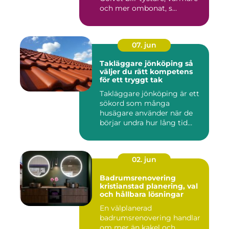
och mer ombonat, s...
07. jun
Takläggare jönköping så
väljer du rätt kompetens
för ett tryggt tak
Takläggare jönköping är ett
sökord som många
husägare använder när de
börjar undra hur lång tid
take...
02. jun
Badrumsrenovering
kristianstad planering, val
och hållbara lösningar
En välplanerad
badrumsrenovering handlar
om mer än kakel och