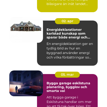
blåsigare än inåt landet...
02. apr
Energideklarationer
karlstad kunskap som
sparar både energi och
pengar
En energideklaration ger en
tydlig bild av hur en
byggnad använder energi
och vilka förbättringar so...
05. mar
Bygga garage eskilstuna
planering, bygglov och
smarta val
Att bygga garage i
Eskilstuna handlar om mer
än att få tak över bilen. Ett