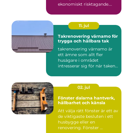
ekonomiskt risktagande.
Klim...
11. jul
Takrenovering värnamo för
trygga och hållbara tak
takrenovering värnamo är
ett ämne som allt fler
husägare i området
intresserar sig för när taken
bör...
02. jul
Fönster dalarna hantverk,
hållbarhet och känsla
Att välja rätt fönster är ett av
de viktigaste besluten i ett
husbygge eller en
renovering. Fönster ...