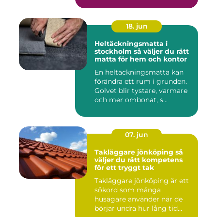
18. jun
Heltäckningsmatta i
stockholm så väljer du rätt
matta för hem och kontor
En heltäckningsmatta kan
förändra ett rum i grunden.
Golvet blir tystare, varmare
och mer ombonat, s...
07. jun
Takläggare jönköping så
väljer du rätt kompetens
för ett tryggt tak
Takläggare jönköping är ett
sökord som många
husägare använder när de
börjar undra hur lång tid