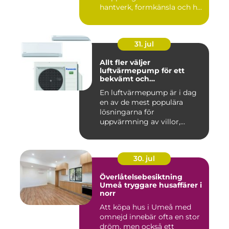
hantverk, formkänsla och h...
31. jul
Allt fler väljer
luftvärmepump för ett
bekvämt och
energieffektivt hem
En luftvärmepump är i dag
en av de mest populära
lösningarna för
uppvärmning av villor,
radhus och f...
30. jul
Överlåtelsebesiktning
Umeå tryggare husaffärer i
norr
Att köpa hus i Umeå med
omnejd innebär ofta en stor
dröm, men också ett