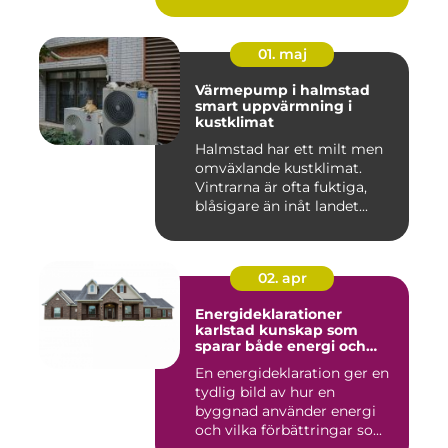
01. maj
Värmepump i halmstad
smart uppvärmning i
kustklimat
Halmstad har ett milt men
omväxlande kustklimat.
Vintrarna är ofta fuktiga,
blåsigare än inåt landet...
02. apr
Energideklarationer
karlstad kunskap som
sparar både energi och
pengar
En energideklaration ger en
tydlig bild av hur en
byggnad använder energi
och vilka förbättringar so...