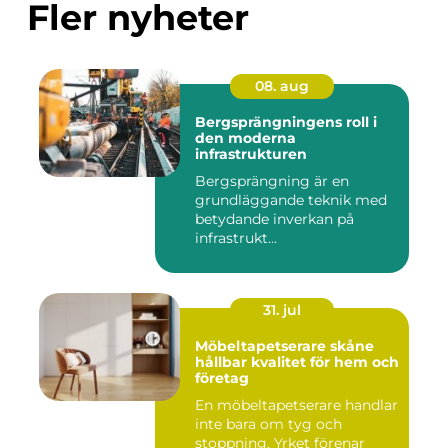
Fler nyheter
08. aug
Bergsprängningens roll i
den moderna
infrastrukturen
Bergsprängning är en
grundläggande teknik med
betydande inverkan på
infrastrukt...
31. jul
Möbeltapetserare skåne
hållbar kvalitet för hem och
företag
En möbeltapetserare handlar
inte bara om tyg och
stoppning. Yrket förenar