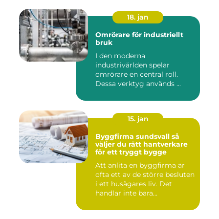
18. jan
Omrörare för industriellt
bruk
I den moderna
industrivärlden spelar
omrörare en central roll.
Dessa verktyg används ...
15. jan
Byggfirma sundsvall så
väljer du rätt hantverkare
för ett tryggt bygge
Att anlita en byggfirma är
ofta ett av de större besluten
i ett husägares liv. Det
handlar inte bara...