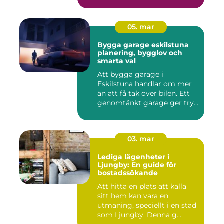
05. mar
Bygga garage eskilstuna
planering, bygglov och
smarta val
Att bygga garage i
Eskilstuna handlar om mer
än att få tak över bilen. Ett
genomtänkt garage ger try...
03. mar
Lediga lägenheter i
Ljungby: En guide för
bostadssökande
Att hitta en plats att kalla
sitt hem kan vara en
utmaning, speciellt i en stad
som Ljungby. Denna g...