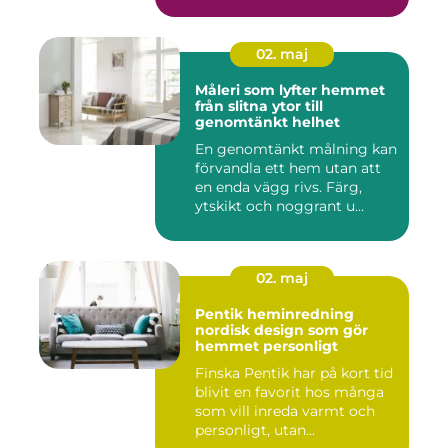
bostäder...
02. maj
Måleri som lyfter hemmet
från slitna ytor till
genomtänkt helhet
En genomtänkt målning kan
förvandla ett hem utan att
en enda vägg rivs. Färg,
ytskikt och noggrant u...
02. maj
Pentik heminredning
nordisk design som gör
hemmet personligt
Finska Pentik har på kort tid
blivit en favorit hos många
som vill inreda varmt och
personligt, utan...