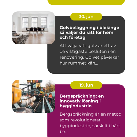
30. jun
Golvbeläggning i blekinge
så väljer du rätt för hem
och företag
Att välja rätt golv är ett av
de viktigaste besluten i en
renovering. Golvet påverkar
hur rummet kän...
19. jun
Bergspräckning: en
innovativ lösning i
byggindustrin
Bergspräckning är en metod
som revolutionerat
byggindustrin, särskilt i hårt
be...