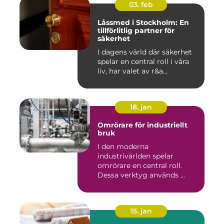
03. feb
Låssmed i Stockholm: En
tillförlitlig partner för
säkerhet
I dagens värld där säkerhet
spelar en central roll i våra
liv, har valet av r&a...
18. jan
Omrörare för industriellt
bruk
I den moderna
industrivärlden spelar
omrörare en central roll.
Dessa verktyg används ...
15. jan