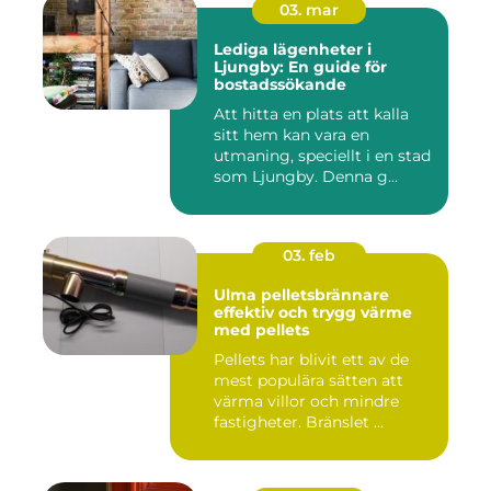
03. mar
Lediga lägenheter i
Ljungby: En guide för
bostadssökande
Att hitta en plats att kalla
sitt hem kan vara en
utmaning, speciellt i en stad
som Ljungby. Denna g...
03. feb
Ulma pelletsbrännare
effektiv och trygg värme
med pellets
Pellets har blivit ett av de
mest populära sätten att
värma villor och mindre
fastigheter. Bränslet ...