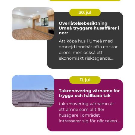
30. jul
Överlåtelsebesiktning
Umeå tryggare husaffärer i
norr
Att köpa hus i Umeå med
omnejd innebär ofta en stor
dröm, men också ett
ekonomiskt risktagande.
Klim...
11. jul
Takrenovering värnamo för
trygga och hållbara tak
takrenovering värnamo är
ett ämne som allt fler
husägare i området
intresserar sig för när taken
bör...