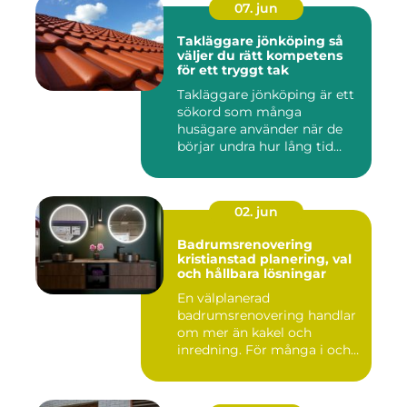
07. jun
Takläggare jönköping så
väljer du rätt kompetens
för ett tryggt tak
Takläggare jönköping är ett
sökord som många
husägare använder när de
börjar undra hur lång tid
take...
02. jun
Badrumsrenovering
kristianstad planering, val
och hållbara lösningar
En välplanerad
badrumsrenovering handlar
om mer än kakel och
inredning. För många i och
runt Kristia...