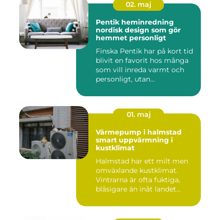
02. maj
Pentik heminredning
nordisk design som gör
hemmet personligt
Finska Pentik har på kort tid
blivit en favorit hos många
som vill inreda varmt och
personligt, utan...
01. maj
Värmepump i halmstad
smart uppvärmning i
kustklimat
Halmstad har ett milt men
omväxlande kustklimat.
Vintrarna är ofta fuktiga,
blåsigare än inåt landet...