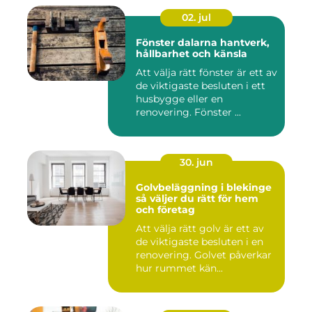
02. jul
Fönster dalarna hantverk,
hållbarhet och känsla
Att välja rätt fönster är ett av
de viktigaste besluten i ett
husbygge eller en
renovering. Fönster ...
30. jun
Golvbeläggning i blekinge
så väljer du rätt för hem
och företag
Att välja rätt golv är ett av
de viktigaste besluten i en
renovering. Golvet påverkar
hur rummet kän...