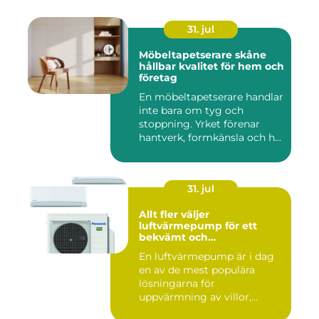
31. jul
Möbeltapetserare skåne
hållbar kvalitet för hem och
företag
En möbeltapetserare handlar
inte bara om tyg och
stoppning. Yrket förenar
hantverk, formkänsla och h...
31. jul
Allt fler väljer
luftvärmepump för ett
bekvämt och
energieffektivt hem
En luftvärmepump är i dag
en av de mest populära
lösningarna för
uppvärmning av villor,
radhus och f...