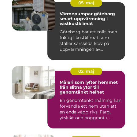
05. maj
Värmepumpar göteborg
smart uppvärmning i
västkustklimat
Göteborg har ett milt men
fuktigt kustklimat som
ställer särskilda krav på
uppvärmningen av
bostäder...
02. maj
Måleri som lyfter hemmet
från slitna ytor till
genomtänkt helhet
En genomtänkt målning kan
förvandla ett hem utan att
en enda vägg rivs. Färg,
ytskikt och noggrant u...