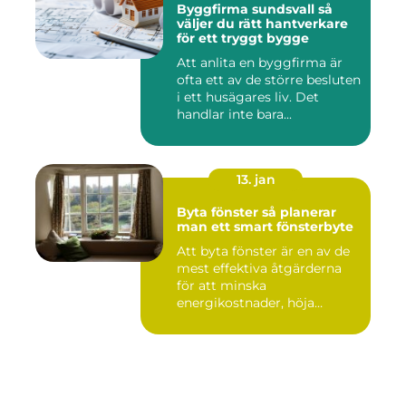
Byggfirma sundsvall så
väljer du rätt hantverkare
för ett tryggt bygge
Att anlita en byggfirma är
ofta ett av de större besluten
i ett husägares liv. Det
handlar inte bara...
13. jan
Byta fönster så planerar
man ett smart fönsterbyte
Att byta fönster är en av de
mest effektiva åtgärderna
för att minska
energikostnader, höja
komforte...