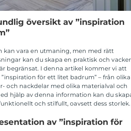
ndlig översikt av ”inspiration
um”
rum kan vara en utmaning, men med rätt
sningar kan du skapa en praktisk och vacke
r begränsat. I denna artikel kommer vi att
”inspiration för ett litet badrum” – från olika
 för- och nackdelar med olika materialval och
Med hjälp av denna information kan du skap
ktionellt och stilfullt, oavsett dess storlek.
sentation av ”inspiration för