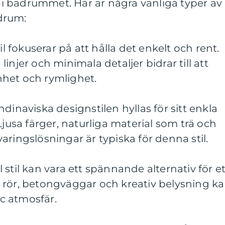
 badrummet. Här är några vanliga typer av
adrum:
il fokuserar på att hålla det enkelt och rent.
a linjer och minimala detaljer bidrar till att
het och rymlighet.
dinaviska designstilen hyllas för sitt enkla
Ljusa färger, naturliga material som trä och
aringslösningar är typiska för denna stil.
ell stil kan vara ett spännande alternativ för e
 rör, betongväggar och kreativ belysning k
c atmosfär.