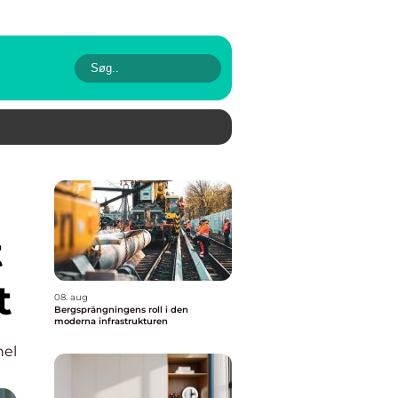
t
t
08. aug
Bergsprängningens roll i den
moderna infrastrukturen
nel