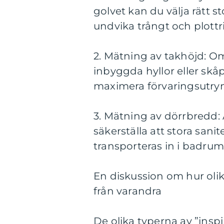
golvet kan du välja rätt s
undvika trångt och plottri
2. Mätning av takhöjd: O
inbyggda hyllor eller skå
maximera förvaringsutr
3. Mätning av dörrbredd: A
säkerställa att stora san
transporteras in i badru
En diskussion om hur olika 
från varandra
De olika typerna av ”inspir