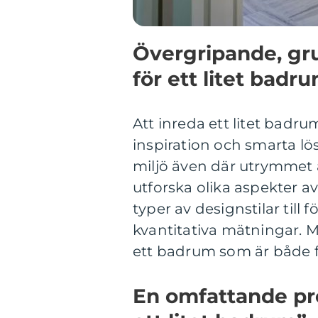
Övergripande, gru
för ett litet badr
Att inreda ett litet bad
inspiration och smarta lö
miljö även där utrymmet ä
utforska olika aspekter av 
typer av designstilar till
kvantitativa mätningar. 
ett badrum som är både fun
En omfattande pre