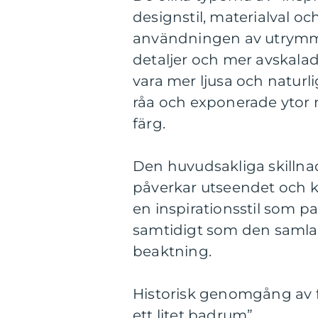
designstil, materialval oc
användningen av utrymme
detaljer och mer avskal
vara mer ljusa och naturl
råa och exponerade ytor
färg.
Den huvudsakliga skillnad
påverkar utseendet och kä
en inspirationsstil som 
samtidigt som den samlad
beaktning.
Historisk genomgång av fö
ett litet badrum”