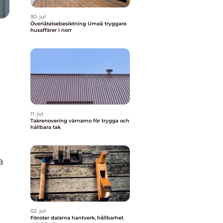
30. jul
Överlåtelsebesiktning Umeå tryggare
husaffärer i norr
r
11. jul
Takrenovering värnamo för trygga och
hållbara tak
a
02. jul
Fönster dalarna hantverk, hållbarhet