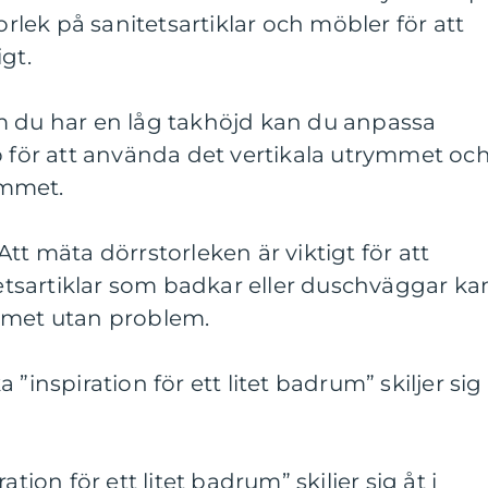
torlek på sanitetsartiklar och möbler för att
gt.
m du har en låg takhöjd kan du anpassa
p för att använda det vertikala utrymmet oc
ymmet.
tt mäta dörrstorleken är viktigt för att
itetsartiklar som badkar eller duschväggar ka
mmet utan problem.
”inspiration för ett litet badrum” skiljer sig
ation för ett litet badrum” skiljer sig åt i