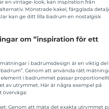
r en vintage-look, kan inspiration från
alternativ. Mönstrade kakel, färgglada detalj
klar kan ge ditt lilla badrum en nostalgisk
ngar om ”inspiration för ett
a mätningar i badrumsdesign är en viktig del
itet badrum”. Genom att använda rätt mätning
la element i badrummet passar proportionell
et av utrymmet. Här är några exempel på
t överväga:
met: Genom att mäta det exakta utrymmet p