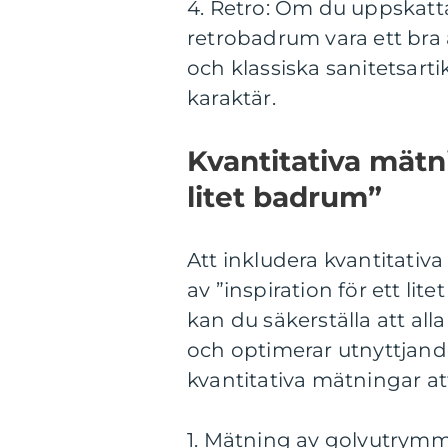
4. Retro: Om du uppskatta
retrobadrum vara ett bra 
och klassiska sanitetsarti
karaktär.
Kvantitativa mätni
litet badrum”
Att inkludera kvantitativ
av ”inspiration för ett l
kan du säkerställa att al
och optimerar utnyttjand
kvantitativa mätningar at
1. Mätning av golvutrym