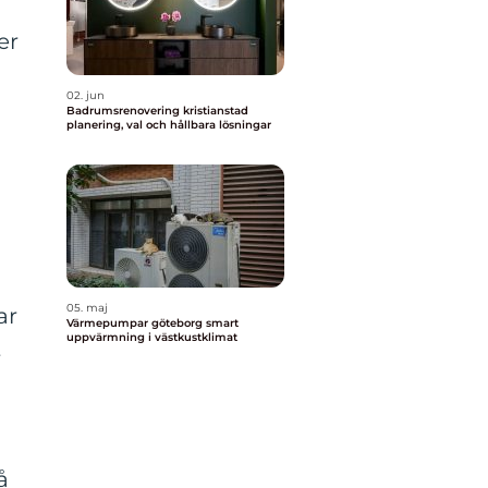
er
02. jun
Badrumsrenovering kristianstad
planering, val och hållbara lösningar
05. maj
ar
Värmepumpar göteborg smart
uppvärmning i västkustklimat
t
å