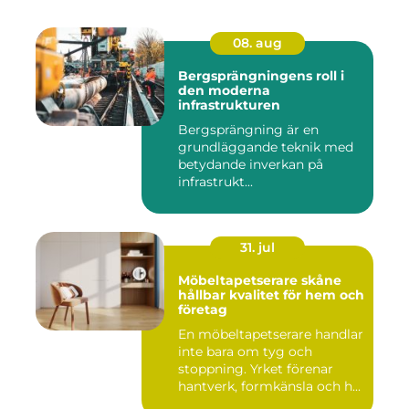
08. aug
Bergsprängningens roll i
den moderna
infrastrukturen
Bergsprängning är en
grundläggande teknik med
betydande inverkan på
infrastrukt...
31. jul
Möbeltapetserare skåne
hållbar kvalitet för hem och
företag
En möbeltapetserare handlar
inte bara om tyg och
stoppning. Yrket förenar
hantverk, formkänsla och h...