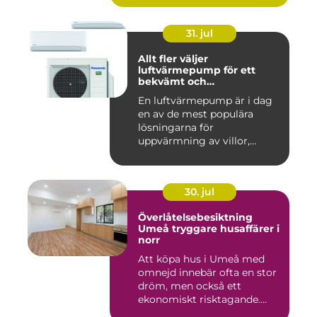
31. jul
Allt fler väljer
luftvärmepump för ett
bekvämt och
energieffektivt hem
En luftvärmepump är i dag
en av de mest populära
lösningarna för
uppvärmning av villor,
radhus och f...
30. jul
Överlåtelsebesiktning
Umeå tryggare husaffärer i
norr
Att köpa hus i Umeå med
omnejd innebär ofta en stor
dröm, men också ett
ekonomiskt risktagande.
Klim...