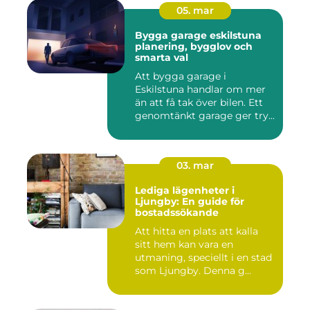
05. mar
Bygga garage eskilstuna
planering, bygglov och
smarta val
Att bygga garage i
Eskilstuna handlar om mer
än att få tak över bilen. Ett
genomtänkt garage ger try...
03. mar
Lediga lägenheter i
Ljungby: En guide för
bostadssökande
Att hitta en plats att kalla
sitt hem kan vara en
utmaning, speciellt i en stad
som Ljungby. Denna g...