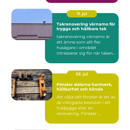
11. jul
Takrenovering värnamo för
trygga och hållbara tak
takrenovering värnamo är
ett ämne som allt fler
husägare i området
intresserar sig för när taken
bör...
02. jul
Fönster dalarna hantverk,
hållbarhet och känsla
Att välja rätt fönster är ett av
de viktigaste besluten i ett
husbygge eller en
renovering. Fönster ...