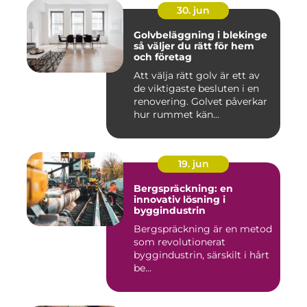
30. jun
Golvbeläggning i blekinge
så väljer du rätt för hem
och företag
Att välja rätt golv är ett av
de viktigaste besluten i en
renovering. Golvet påverkar
hur rummet kän...
19. jun
Bergspräckning: en
innovativ lösning i
byggindustrin
Bergspräckning är en metod
som revolutionerat
byggindustrin, särskilt i hårt
be...