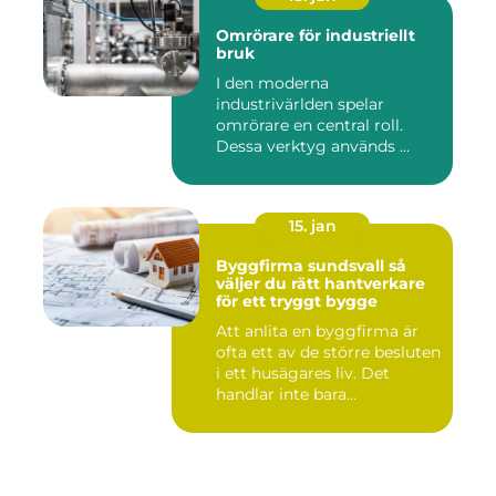
Omrörare för industriellt
bruk
I den moderna
industrivärlden spelar
omrörare en central roll.
Dessa verktyg används ...
15. jan
Byggfirma sundsvall så
väljer du rätt hantverkare
för ett tryggt bygge
Att anlita en byggfirma är
ofta ett av de större besluten
i ett husägares liv. Det
handlar inte bara...