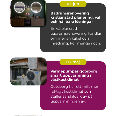
02. jun
Badrumsrenovering
kristianstad planering, val
och hållbara lösningar
En välplanerad
badrumsrenovering handlar
om mer än kakel och
inredning. För många i och
runt Kristia...
05. maj
Värmepumpar göteborg
smart uppvärmning i
västkustklimat
Göteborg har ett milt men
fuktigt kustklimat som
ställer särskilda krav på
uppvärmningen av
bostäder...