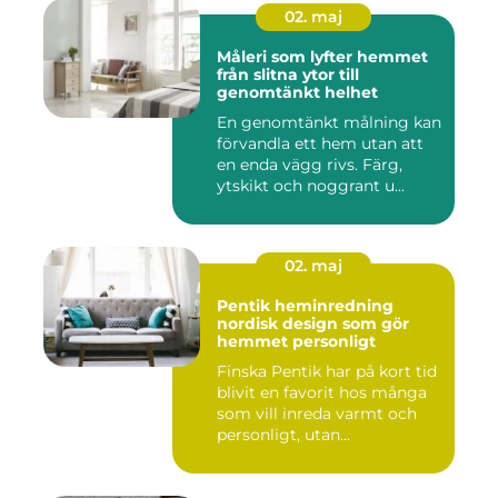
02. maj
Måleri som lyfter hemmet
från slitna ytor till
genomtänkt helhet
En genomtänkt målning kan
förvandla ett hem utan att
en enda vägg rivs. Färg,
ytskikt och noggrant u...
02. maj
Pentik heminredning
nordisk design som gör
hemmet personligt
Finska Pentik har på kort tid
blivit en favorit hos många
som vill inreda varmt och
personligt, utan...