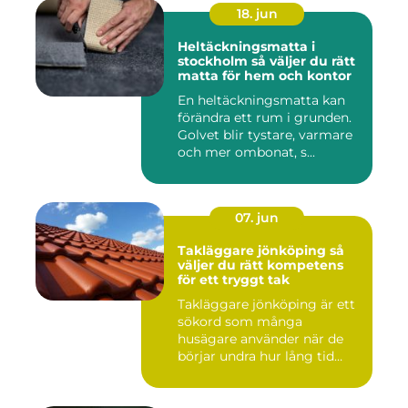
18. jun
Heltäckningsmatta i
stockholm så väljer du rätt
matta för hem och kontor
En heltäckningsmatta kan
förändra ett rum i grunden.
Golvet blir tystare, varmare
och mer ombonat, s...
07. jun
Takläggare jönköping så
väljer du rätt kompetens
för ett tryggt tak
Takläggare jönköping är ett
sökord som många
husägare använder när de
börjar undra hur lång tid
take...