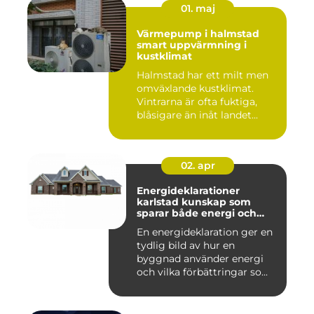
01. maj
Värmepump i halmstad
smart uppvärmning i
kustklimat
Halmstad har ett milt men
omväxlande kustklimat.
Vintrarna är ofta fuktiga,
blåsigare än inåt landet...
02. apr
Energideklarationer
karlstad kunskap som
sparar både energi och
pengar
En energideklaration ger en
tydlig bild av hur en
byggnad använder energi
och vilka förbättringar so...