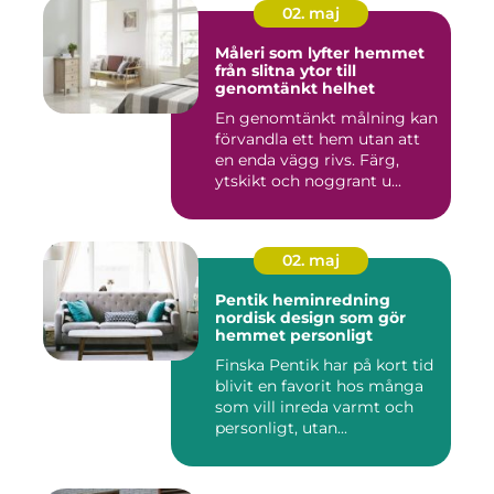
02. maj
Måleri som lyfter hemmet
från slitna ytor till
genomtänkt helhet
En genomtänkt målning kan
förvandla ett hem utan att
en enda vägg rivs. Färg,
ytskikt och noggrant u...
02. maj
Pentik heminredning
nordisk design som gör
hemmet personligt
Finska Pentik har på kort tid
blivit en favorit hos många
som vill inreda varmt och
personligt, utan...