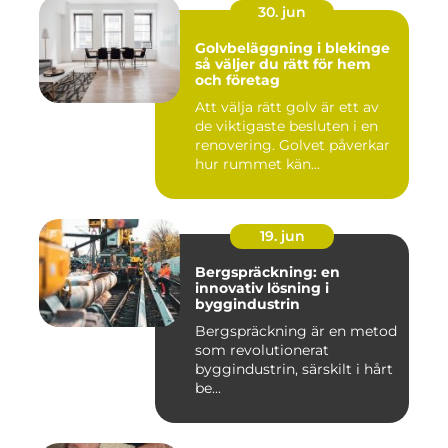
30. jun
Golvbeläggning i blekinge
så väljer du rätt för hem
och företag
Att välja rätt golv är ett av
de viktigaste besluten i en
renovering. Golvet påverkar
hur rummet kän...
19. jun
Bergspräckning: en
innovativ lösning i
byggindustrin
Bergspräckning är en metod
som revolutionerat
byggindustrin, särskilt i hårt
be...