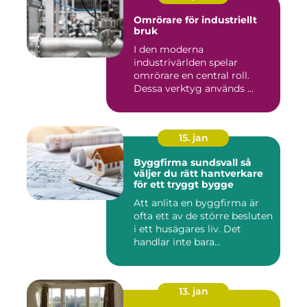
Omrörare för industriellt
bruk
I den moderna
industrivärlden spelar
omrörare en central roll.
Dessa verktyg används ...
15. jan
Byggfirma sundsvall så
väljer du rätt hantverkare
för ett tryggt bygge
Att anlita en byggfirma är
ofta ett av de större besluten
i ett husägares liv. Det
handlar inte bara...
13. jan