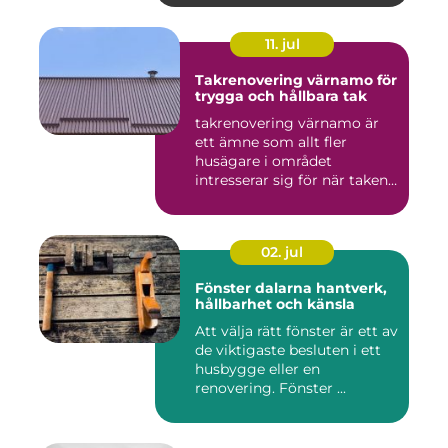
11. jul
Takrenovering värnamo för
trygga och hållbara tak
takrenovering värnamo är
ett ämne som allt fler
husägare i området
intresserar sig för när taken
bör...
02. jul
Fönster dalarna hantverk,
hållbarhet och känsla
Att välja rätt fönster är ett av
de viktigaste besluten i ett
husbygge eller en
renovering. Fönster ...