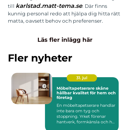
karlstad.matt-tema.se
till
. Där finns
kunnig personal redo att hjälpa dig hitta rätt
matta, oavsett behov och preferenser.
Läs fler inlägg här
Fler nyheter
31. jul
Möbeltapetserare skåne
hållbar kvalitet för hem och
företag
En möbeltapetserare handlar
inte bara om tyg och
stoppning. Yrket förenar
hantverk, formkänsla och h...