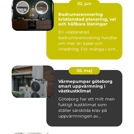
02. jun
Badrumsrenovering
kristianstad planering, val
och hållbara lösningar
En välplanerad
badrumsrenovering handlar
om mer än kakel och
inredning. För många i och
runt Kristia...
05. maj
Värmepumpar göteborg
smart uppvärmning i
västkustklimat
Göteborg har ett milt men
fuktigt kustklimat som
ställer särskilda krav på
uppvärmningen av
bostäder...