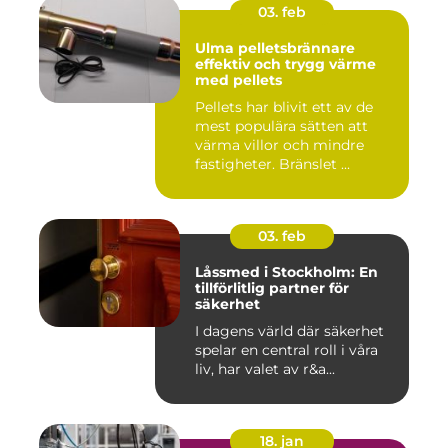
03. feb
Ulma pelletsbrännare
effektiv och trygg värme
med pellets
Pellets har blivit ett av de
mest populära sätten att
värma villor och mindre
fastigheter. Bränslet ...
03. feb
Låssmed i Stockholm: En
tillförlitlig partner för
säkerhet
I dagens värld där säkerhet
spelar en central roll i våra
liv, har valet av r&a...
18. jan