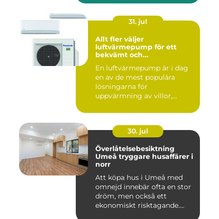
31. jul
Allt fler väljer
luftvärmepump för ett
bekvämt och
energieffektivt hem
En luftvärmepump är i dag
en av de mest populära
lösningarna för
uppvärmning av villor,
radhus och f...
30. jul
Överlåtelsebesiktning
Umeå tryggare husaffärer i
norr
Att köpa hus i Umeå med
omnejd innebär ofta en stor
dröm, men också ett
ekonomiskt risktagande.
Klim...