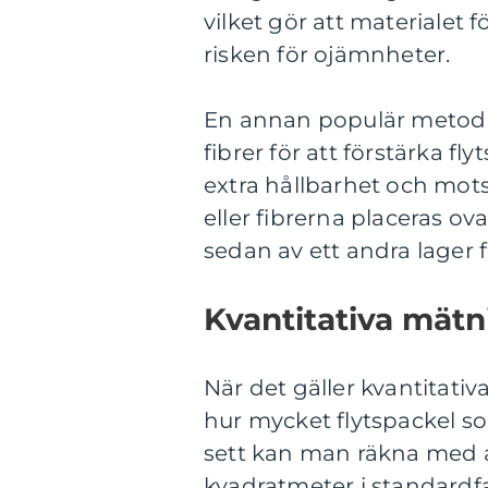
vilket gör att materialet 
risken för ojämnheter.
En annan populär metod 
fibrer för att förstärka fly
extra hållbarhet och mot
eller fibrerna placeras ov
sedan av ett andra lager fö
Kvantitativa mät
När det gäller kvantitati
hur mycket flytspackel so
sett kan man räkna med att
kvadratmeter i standardfa