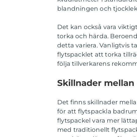
blandningen och tjocklek
Det kan också vara viktigt 
torka och härda. Beroend
detta variera. Vanligtvis 
flytspacklet att torka tillr
följa tillverkarens rekomm
Skillnader mellan
Det finns skillnader mel
för att flytspackla badru
flytspackel vara mer lätt
med traditionellt flytspa