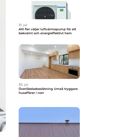
31. jul
Allt fler väljer luftvärmepump för ett
bekvämt och energieffektivt hem
30. jul
Överlåtelsebesiktning Umeå tryggare
husaffärer i norr