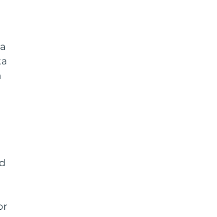
sa
ka
a
ad
e
or