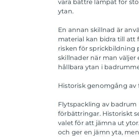
vara bättre lämpat för stö
ytan.
En annan skillnad är anv
material kan bidra till at
risken för sprickbildning 
skillnader när man väljer
hållbara ytan i badrumme
Historisk genomgång av 
Flytspackling av badrum 
förbättringar. Historiskt s
valet för att jämna ut yto
och ger en jämn yta, men 