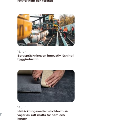
rätt för hem och företag
19. jun
Bergspräckning: en innovativ lösning i
byggindustrin
18. jun
Heltäckningsmatta i stockholm så
r
väljer du rätt matta för hem och
kontor