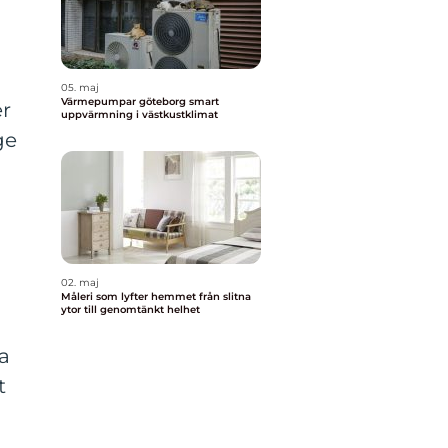
05. maj
Värmepumpar göteborg smart
er
uppvärmning i västkustklimat
ge
02. maj
Måleri som lyfter hemmet från slitna
ytor till genomtänkt helhet
a
t