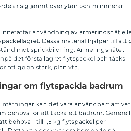
fördelar sig jämnt över ytan och minimerar
innefattar användning av armeringsnät ell
tspackellagret. Dessa material hjälper till att 
stånd mot sprickbildning. Armeringsnätet
anpå det första lagret flytspackel och täcks
r att ge en stark, plan yta.
ningar om flytspackla badrum
va mätningar kan det vara användbart att vet
m behövs för att täcka ett badrum. Generell
 behöva 1 till 1,5 kg flytspackel per
ll. Detta kan dock variera beroende på