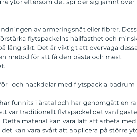
rre ytor eftersom det sprider sig jämnt över
ändningen av armeringsnät eller fibrer. Des
t förstärka flytspackelns hållfasthet och mins
på lång sikt. Det är viktigt att överväga dess
 en metod för att få den bästa och mest
t.
för- och nackdelar med flytspackla badrum
har funnits i åratal och har genomgått en r
ett var traditionellt flytspackel det vanligast
r. Detta material kan vara lätt att arbeta med
det kan vara svårt att applicera på större yt