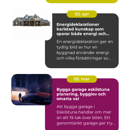
02. apr
Energideklarationer
karlstad kunskap som
sparar både energi och
pengar
En energideklaration ger en
tydlig bild av hur en
byggnad använder energi
och vilka förbättringar so...
05. mar
Bygga garage eskilstuna
planering, bygglov och
smarta val
Att bygga garage i
Eskilstuna handlar om mer
än att få tak över bilen. Ett
genomtänkt garage ger try...