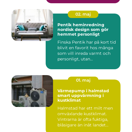
02. maj
Pentik heminredning
nordisk design som gör
hemmet personligt
Finska Pentik har på kort tid
blivit en favorit hos många
som vill inreda varmt och
personligt, utan...
01. maj
Värmepump i halmstad
smart uppvärmning i
kustklimat
Halmstad har ett milt men
omväxlande kustklimat.
Vintrarna är ofta fuktiga,
blåsigare än inåt landet...