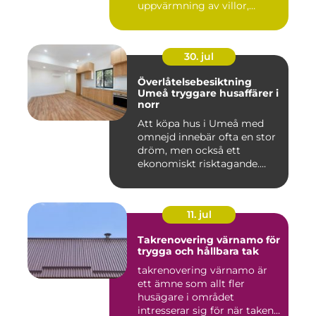
uppvärmning av villor,
radhus och f...
30. jul
Överlåtelsebesiktning
Umeå tryggare husaffärer i
norr
Att köpa hus i Umeå med
omnejd innebär ofta en stor
dröm, men också ett
ekonomiskt risktagande.
Klim...
11. jul
Takrenovering värnamo för
trygga och hållbara tak
takrenovering värnamo är
ett ämne som allt fler
husägare i området
intresserar sig för när taken