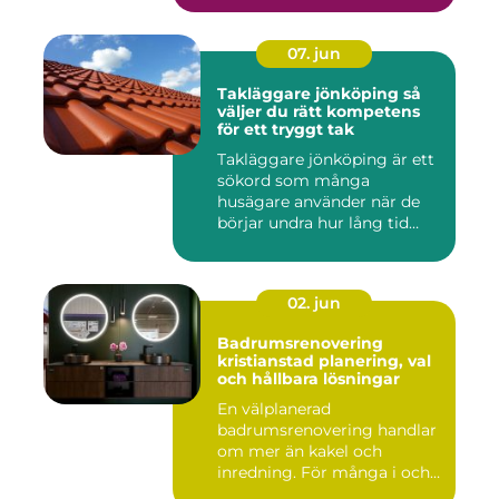
07. jun
Takläggare jönköping så
väljer du rätt kompetens
för ett tryggt tak
Takläggare jönköping är ett
sökord som många
husägare använder när de
börjar undra hur lång tid
take...
02. jun
Badrumsrenovering
kristianstad planering, val
och hållbara lösningar
En välplanerad
badrumsrenovering handlar
om mer än kakel och
inredning. För många i och
runt Kristia...