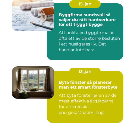
15. jan
Byggfirma sundsvall så
väljer du rätt hantverkare
för ett tryggt bygge
Att anlita en byggfirma är
ofta ett av de större besluten
i ett husägares liv. Det
handlar inte bara...
13. jan
Byta fönster så planerar
man ett smart fönsterbyte
Att byta fönster är en av de
mest effektiva åtgärderna
för att minska
energikostnader, höja
komforte...