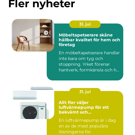
Fler nyheter
31. jul
Möbeltapetserare skåne
hållbar kvalitet för hem och
företag
En möbeltapetserare handlar
inte bara om tyg och
stoppning. Yrket förenar
hantverk, formkänsla och h...
31. jul
Allt fler väljer
luftvärmepump för ett
bekvämt och
energieffektivt hem
En luftvärmepump är i dag
en av de mest populära
lösningarna för