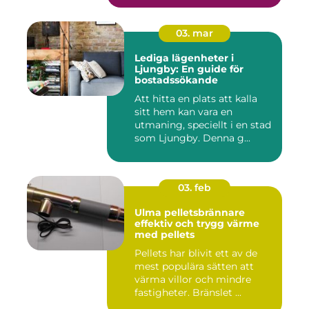
03. mar
Lediga lägenheter i
Ljungby: En guide för
bostadssökande
Att hitta en plats att kalla
sitt hem kan vara en
utmaning, speciellt i en stad
som Ljungby. Denna g...
03. feb
Ulma pelletsbrännare
effektiv och trygg värme
med pellets
Pellets har blivit ett av de
mest populära sätten att
värma villor och mindre
fastigheter. Bränslet ...