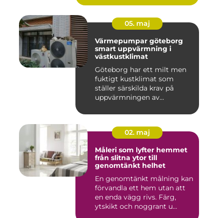
05. maj
Värmepumpar göteborg
smart uppvärmning i
västkustklimat
Göteborg har ett milt men
fuktigt kustklimat som
ställer särskilda krav på
uppvärmningen av
bostäder...
02. maj
Måleri som lyfter hemmet
från slitna ytor till
genomtänkt helhet
En genomtänkt målning kan
förvandla ett hem utan att
en enda vägg rivs. Färg,
ytskikt och noggrant u...