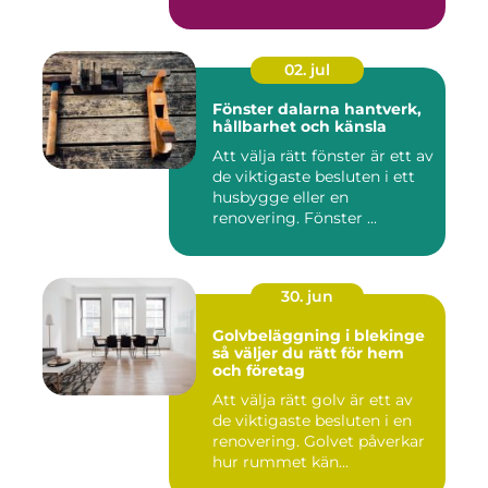
bör...
02. jul
Fönster dalarna hantverk,
hållbarhet och känsla
Att välja rätt fönster är ett av
de viktigaste besluten i ett
husbygge eller en
renovering. Fönster ...
30. jun
Golvbeläggning i blekinge
så väljer du rätt för hem
och företag
Att välja rätt golv är ett av
de viktigaste besluten i en
renovering. Golvet påverkar
hur rummet kän...