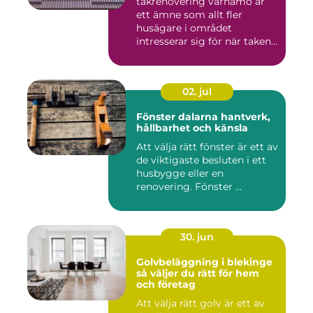
takrenovering värnamo är
ett ämne som allt fler
husägare i området
intresserar sig för när taken
bör...
02. jul
Fönster dalarna hantverk,
hållbarhet och känsla
Att välja rätt fönster är ett av
de viktigaste besluten i ett
husbygge eller en
renovering. Fönster ...
30. jun
Golvbeläggning i blekinge
så väljer du rätt för hem
och företag
Att välja rätt golv är ett av