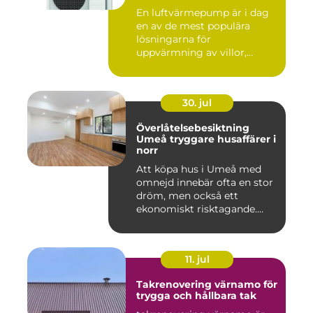
energieffektivt hem
En luftvärmepump är i dag
en av de mest populära
lösningarna för
uppvärmning av villor,
radhus och f...
30. jul
Överlåtelsebesiktning
Umeå tryggare husaffärer i
norr
Att köpa hus i Umeå med
omnejd innebär ofta en stor
dröm, men också ett
ekonomiskt risktagande.
Klim...
11. jul
Takrenovering värnamo för
trygga och hållbara tak