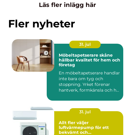
Läs fler inlägg här
Fler nyheter
31. jul
Möbeltapetserare skåne
hållbar kvalitet för hem och
företag
En möbeltapetserare handlar
inte bara om tyg och
stoppning. Yrket förenar
hantverk, formkänsla och h...
31. jul
Allt fler väljer
luftvärmepump för ett
bekvämt och