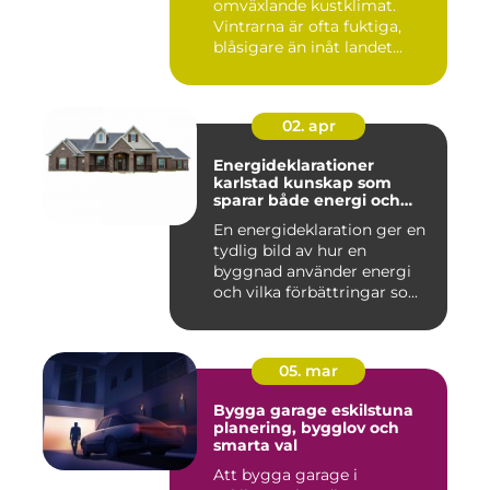
omväxlande kustklimat.
Vintrarna är ofta fuktiga,
blåsigare än inåt landet...
02. apr
Energideklarationer
karlstad kunskap som
sparar både energi och
pengar
En energideklaration ger en
tydlig bild av hur en
byggnad använder energi
och vilka förbättringar so...
05. mar
Bygga garage eskilstuna
planering, bygglov och
smarta val
Att bygga garage i