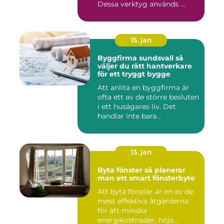
Dessa verktyg används ...
15. jan
Byggfirma sundsvall så
väljer du rätt hantverkare
för ett tryggt bygge
Att anlita en byggfirma är
ofta ett av de större besluten
i ett husägares liv. Det
handlar inte bara...
13. jan
Byta fönster så planerar
man ett smart fönsterbyte
Att byta fönster är en av de
mest effektiva åtgärderna
för att minska
energikostnader, höja