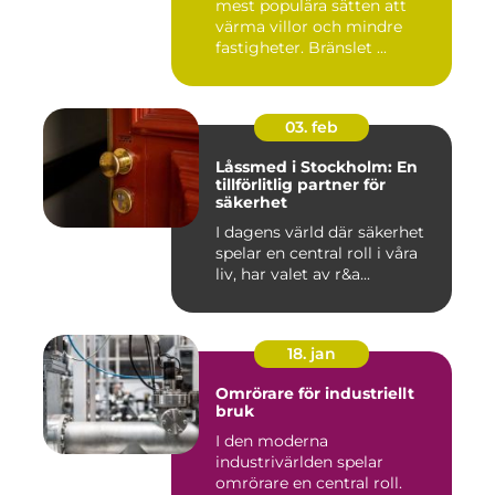
mest populära sätten att
värma villor och mindre
fastigheter. Bränslet ...
03. feb
Låssmed i Stockholm: En
tillförlitlig partner för
säkerhet
I dagens värld där säkerhet
spelar en central roll i våra
liv, har valet av r&a...
18. jan
Omrörare för industriellt
bruk
I den moderna
industrivärlden spelar
omrörare en central roll.