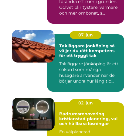
förändra ett rum i grunden.
Golvet blir tystare, varmare
och mer ombonat, s...
07. jun
Takläggare jönköping så
väljer du rätt kompetens
för ett tryggt tak
Takläggare jönköping är ett
sökord som många
husägare använder när de
börjar undra hur lång tid
take...
02. jun
Badrumsrenovering
kristianstad planering, val
och hållbara lösningar
En välplanerad