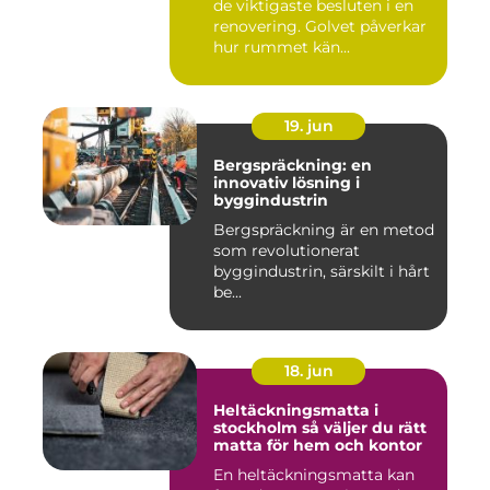
de viktigaste besluten i en
renovering. Golvet påverkar
hur rummet kän...
19. jun
Bergspräckning: en
innovativ lösning i
byggindustrin
Bergspräckning är en metod
som revolutionerat
byggindustrin, särskilt i hårt
be...
18. jun
Heltäckningsmatta i
stockholm så väljer du rätt
matta för hem och kontor
En heltäckningsmatta kan