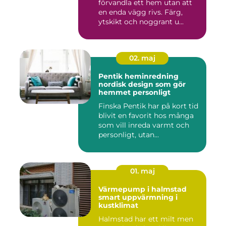
förvandla ett hem utan att
en enda vägg rivs. Färg,
ytskikt och noggrant u...
02. maj
Pentik heminredning
nordisk design som gör
hemmet personligt
Finska Pentik har på kort tid
blivit en favorit hos många
som vill inreda varmt och
personligt, utan...
01. maj
Värmepump i halmstad
smart uppvärmning i
kustklimat
Halmstad har ett milt men