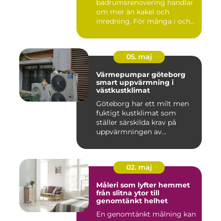
badrumsrenovering handlar
om mer än kakel och
inredning. För många i och
runt Kristia...
05. maj
Värmepumpar göteborg
smart uppvärmning i
västkustklimat
Göteborg har ett milt men
fuktigt kustklimat som
ställer särskilda krav på
uppvärmningen av
bostäder...
02. maj
Måleri som lyfter hemmet
från slitna ytor till
genomtänkt helhet
En genomtänkt målning kan