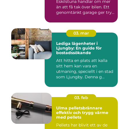
Eskilstuna handlar om mer
än att få tak över bilen. Ett
genomtänkt garage ger try...
03. mar
Lediga lägenheter i
Ljungby: En guide för
bostadssökande
Att hitta en plats att kalla
sitt hem kan vara en
utmaning, speciellt i en stad
som Ljungby. Denna g...
03. feb
Ulma pelletsbrännare
effektiv och trygg värme
med pellets
Pellets har blivit ett av de