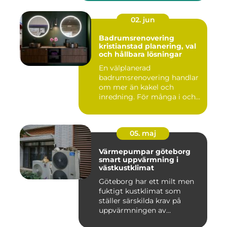
02. jun
Badrumsrenovering
kristianstad planering, val
och hållbara lösningar
En välplanerad
badrumsrenovering handlar
om mer än kakel och
inredning. För många i och
runt Kristia...
05. maj
Värmepumpar göteborg
smart uppvärmning i
västkustklimat
Göteborg har ett milt men
fuktigt kustklimat som
ställer särskilda krav på
uppvärmningen av
bostäder...