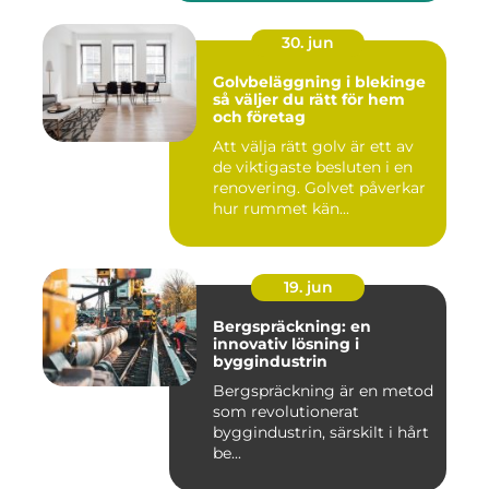
30. jun
Golvbeläggning i blekinge
så väljer du rätt för hem
och företag
Att välja rätt golv är ett av
de viktigaste besluten i en
renovering. Golvet påverkar
hur rummet kän...
19. jun
Bergspräckning: en
innovativ lösning i
byggindustrin
Bergspräckning är en metod
som revolutionerat
byggindustrin, särskilt i hårt
be...