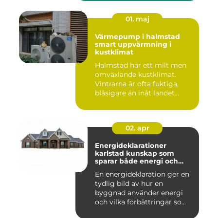
01. maj
Värmepump i halmstad
smart uppvärmning i
kustklimat
Halmstad har ett milt men
omväxlande kustklimat.
Vintrarna är ofta fuktiga,
blåsigare än inåt landet...
02. apr
Energideklarationer
karlstad kunskap som
sparar både energi och
pengar
En energideklaration ger en
tydlig bild av hur en
byggnad använder energi
och vilka förbättringar so...