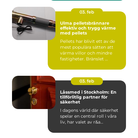
03. feb
Ulma pelletsbrännare
effektiv och trygg värme
med pellets
Pellets har blivit ett av de
mest populära sätten att
värma villor och mindre
fastigheter. Bränslet ...
03. feb
Låssmed i Stockholm: En
tillförlitlig partner för
säkerhet
I dagens värld där säkerhet
spelar en central roll i våra
liv, har valet av r&a...