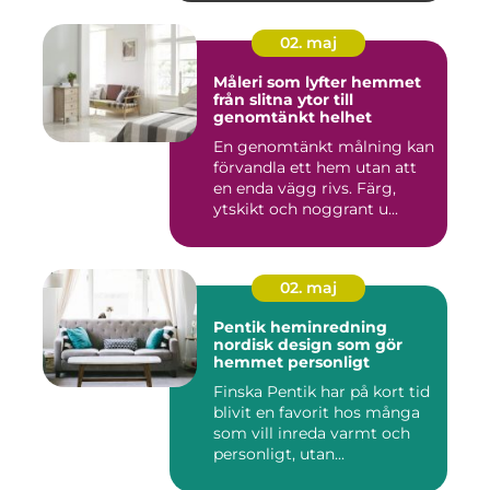
02. maj
Måleri som lyfter hemmet
från slitna ytor till
genomtänkt helhet
En genomtänkt målning kan
förvandla ett hem utan att
en enda vägg rivs. Färg,
ytskikt och noggrant u...
02. maj
Pentik heminredning
nordisk design som gör
hemmet personligt
Finska Pentik har på kort tid
blivit en favorit hos många
som vill inreda varmt och
personligt, utan...