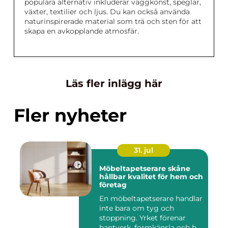
populära alternativ inkluderar väggkonst, speglar,
växter, textilier och ljus. Du kan också använda
naturinspirerade material som trä och sten för att
skapa en avkopplande atmosfär.
Läs fler inlägg här
Fler nyheter
31. jul
Möbeltapetserare skåne
hållbar kvalitet för hem och
företag
En möbeltapetserare handlar
inte bara om tyg och
stoppning. Yrket förenar
hantverk, formkänsla och h...