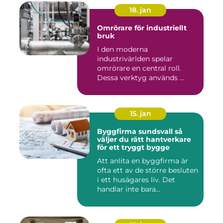
18. jan
Omrörare för industriellt
bruk
I den moderna
industrivärlden spelar
omrörare en central roll.
Dessa verktyg används ...
15. jan
Byggfirma sundsvall så
väljer du rätt hantverkare
för ett tryggt bygge
Att anlita en byggfirma är
ofta ett av de större besluten
i ett husägares liv. Det
handlar inte bara...