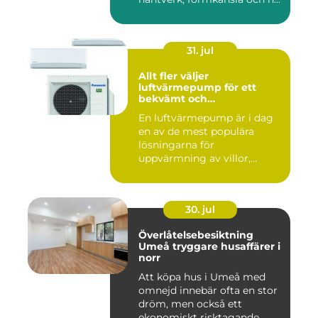
31. jul
Allt fler väljer
luftvärmepump för ett
bekvämt och
energieffektivt hem
En luftvärmepump är i dag
en av de mest populära
lösningarna för
uppvärmning av villor,
radhus och f...
30. jul
Överlåtelsebesiktning
Umeå tryggare husaffärer i
norr
Att köpa hus i Umeå med
omnejd innebär ofta en stor
dröm, men också ett
ekonomiskt risktagande.