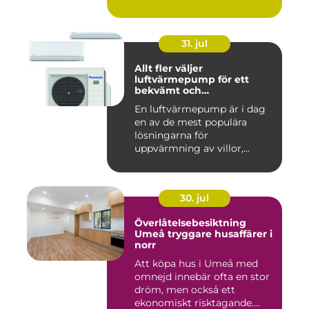
31. jul
Allt fler väljer
luftvärmepump för ett
bekvämt och
energieffektivt hem
En luftvärmepump är i dag
en av de mest populära
lösningarna för
uppvärmning av villor,
radhus och f...
30. jul
Överlåtelsebesiktning
Umeå tryggare husaffärer i
norr
Att köpa hus i Umeå med
omnejd innebär ofta en stor
dröm, men också ett
ekonomiskt risktagande.