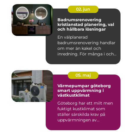
02. jun
Badrumsrenovering
kristianstad planering, val
och hållbara lösningar
En välplanerad
badrumsrenovering handlar
om mer än kakel och
inredning. För många i och
runt Kristia...
05. maj
Värmepumpar göteborg
smart uppvärmning i
västkustklimat
Göteborg har ett milt men
fuktigt kustklimat som
ställer särskilda krav på
uppvärmningen av
bostäder...