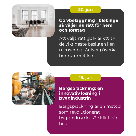
30. jun
Golvbeläggning i blekinge
så väljer du rätt för hem
och företag
Att välja rätt golv är ett av
de viktigaste besluten i en
renovering. Golvet påverkar
hur rummet kän...
19. jun
Bergspräckning: en
innovativ lösning i
byggindustrin
Bergspräckning är en metod
som revolutionerat
byggindustrin, särskilt i hårt
be...