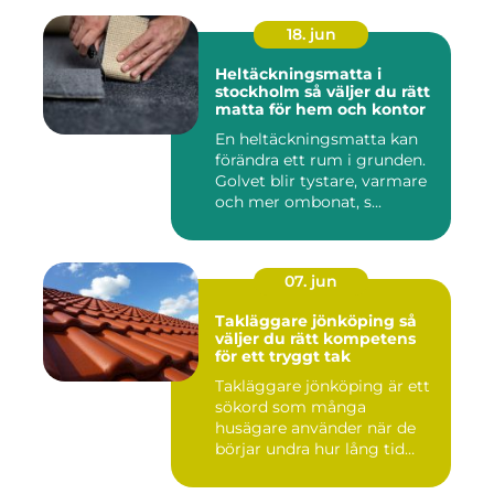
18. jun
Heltäckningsmatta i
stockholm så väljer du rätt
matta för hem och kontor
En heltäckningsmatta kan
förändra ett rum i grunden.
Golvet blir tystare, varmare
och mer ombonat, s...
07. jun
Takläggare jönköping så
väljer du rätt kompetens
för ett tryggt tak
Takläggare jönköping är ett
sökord som många
husägare använder när de
börjar undra hur lång tid
take...