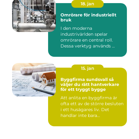
18. jan
Omrörare för industriellt
bruk
I den moderna
industrivärlden spelar
omrörare en central roll.
Dessa verktyg används ...
15. jan
Byggfirma sundsvall så
väljer du rätt hantverkare
för ett tryggt bygge
Att anlita en byggfirma är
ofta ett av de större besluten
i ett husägares liv. Det
handlar inte bara...