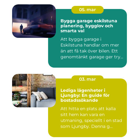
05. mar
Bygga garage eskilstuna
planering, bygglov och
smarta val
Att bygga garage i
Eskilstuna handlar om mer
än att få tak över bilen. Ett
genomtänkt garage ger try...
03. mar
Lediga lägenheter i
Ljungby: En guide för
bostadssökande
Att hitta en plats att kalla
sitt hem kan vara en
utmaning, speciellt i en stad
som Ljungby. Denna g...