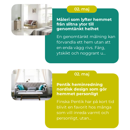
02. maj
Måleri som lyfter hemmet
från slitna ytor till
genomtänkt helhet
En genomtänkt målning kan
förvandla ett hem utan att
en enda vägg rivs. Färg,
ytskikt och noggrant u...
02. maj
Pentik heminredning
nordisk design som gör
hemmet personligt
Finska Pentik har på kort tid
blivit en favorit hos många
som vill inreda varmt och
personligt, utan...