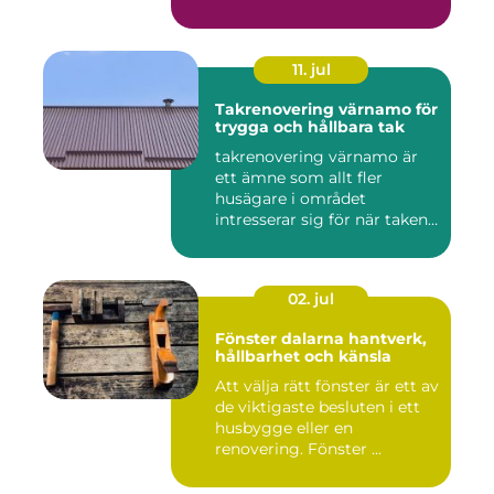
Klim...
11. jul
Takrenovering värnamo för
trygga och hållbara tak
takrenovering värnamo är
ett ämne som allt fler
husägare i området
intresserar sig för när taken
bör...
02. jul
Fönster dalarna hantverk,
hållbarhet och känsla
Att välja rätt fönster är ett av
de viktigaste besluten i ett
husbygge eller en
renovering. Fönster ...