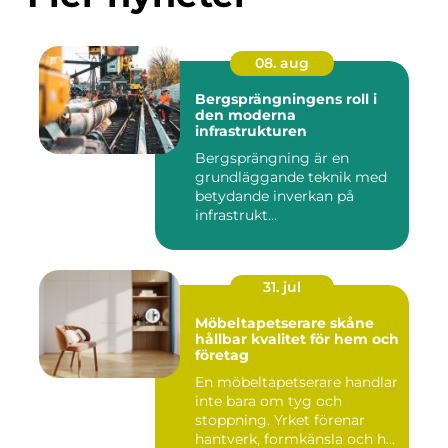
08. aug
Bergsprängningens roll i
den moderna
infrastrukturen
Bergsprängning är en
grundläggande teknik med
betydande inverkan på
infrastrukt...
31. jul
Möbeltapetserare skåne
hållbar kvalitet för hem och
företag
En möbeltapetserare handlar
inte bara om tyg och
stoppning. Yrket förenar
hantverk, formkänsla och h...