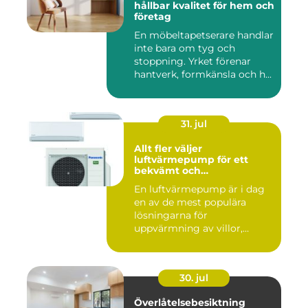
hållbar kvalitet för hem och
företag
En möbeltapetserare handlar
inte bara om tyg och
stoppning. Yrket förenar
hantverk, formkänsla och h...
31. jul
Allt fler väljer
luftvärmepump för ett
bekvämt och
energieffektivt hem
En luftvärmepump är i dag
en av de mest populära
lösningarna för
uppvärmning av villor,
radhus och f...
30. jul
Överlåtelsebesiktning