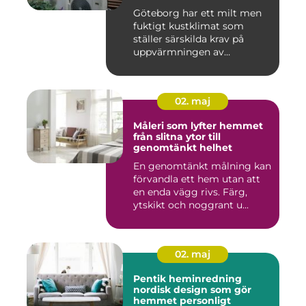
Göteborg har ett milt men
fuktigt kustklimat som
ställer särskilda krav på
uppvärmningen av
bostäder...
02. maj
Måleri som lyfter hemmet
från slitna ytor till
genomtänkt helhet
En genomtänkt målning kan
förvandla ett hem utan att
en enda vägg rivs. Färg,
ytskikt och noggrant u...
02. maj
Pentik heminredning
nordisk design som gör
hemmet personligt