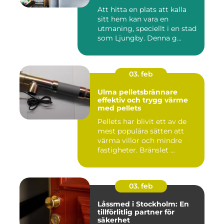
Att hitta en plats att kalla
sitt hem kan vara en
utmaning, speciellt i en stad
som Ljungby. Denna g...
03. feb
Ulma pelletsbrännare
effektiv och trygg värme
med pellets
Pellets har blivit ett av de
mest populära sätten att
värma villor och mindre
fastigheter. Bränslet ...
03. feb
Låssmed i Stockholm: En
tillförlitlig partner för
säkerhet