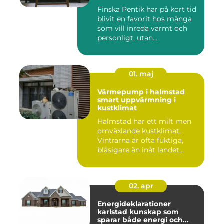
Finska Pentik har på kort tid
blivit en favorit hos många
som vill inreda varmt och
personligt, utan...
01. maj
Värmepump i halmstad
smart uppvärmning i
kustklimat
Halmstad har ett milt men
omväxlande kustklimat.
Vintrarna är ofta fuktiga,
blåsigare än inåt landet...
02. apr
Energideklarationer
karlstad kunskap som
sparar både energi och