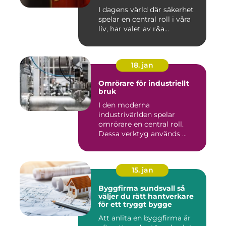
I dagens värld där säkerhet
spelar en central roll i våra
liv, har valet av r&a...
18. jan
Omrörare för industriellt
bruk
I den moderna
industrivärlden spelar
omrörare en central roll.
Dessa verktyg används ...
15. jan
Byggfirma sundsvall så
väljer du rätt hantverkare
för ett tryggt bygge
Att anlita en byggfirma är