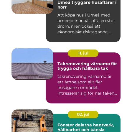
Umeå tryggare husaffärer i
norr
Att köpa hus i Umeå med
omnejd innebär ofta en stor
dröm, men också ett
ekonomiskt risktagande.
Klim...
11. jul
Takrenovering värnamo för
trygga och hållbara tak
takrenovering värnamo är
ett ämne som allt fler
husägare i området
intresserar sig för när taken
bör...
02. jul
Fönster dalarna hantverk,
hållbarhet och känsla