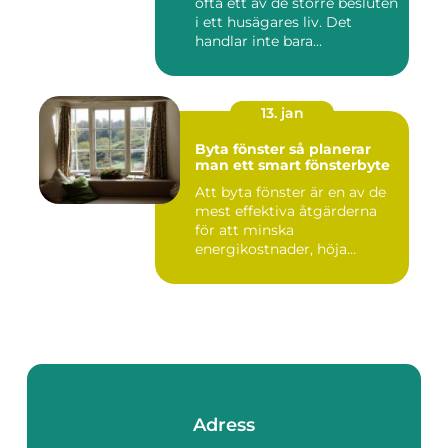
ofta ett av de större besluten
i ett husägares liv. Det
handlar inte bara...
13. jan
Byta fönster så planerar
man ett smart fönsterbyte
Att byta fönster är en av de
mest effektiva åtgärderna
för att minska
energikostnader, höja
komforte...
Adress