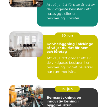
Att välja rätt fönster är ett av
de viktigaste besluten i ett
husbygge eller en
renovering. Fönster ...
30. jun
Golvbeläggning i blekinge
så väljer du rätt för hem
och företag
Att välja rätt golv är ett av
de viktigaste besluten i en
renovering. Golvet påverkar
hur rummet kän...
19. jun
Bergspräckning: en
innovativ lösning i
byggindustrin