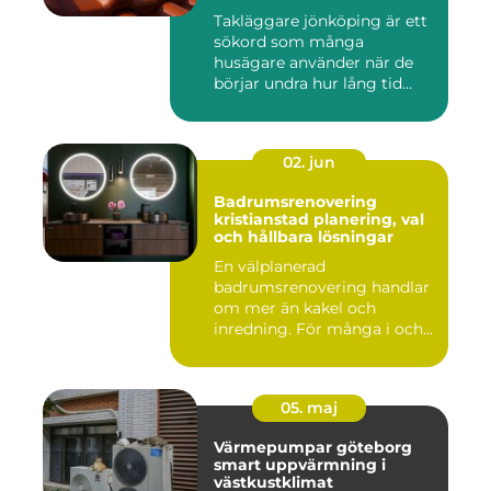
Takläggare jönköping är ett
sökord som många
husägare använder när de
börjar undra hur lång tid
take...
02. jun
Badrumsrenovering
kristianstad planering, val
och hållbara lösningar
En välplanerad
badrumsrenovering handlar
om mer än kakel och
inredning. För många i och
runt Kristia...
05. maj
Värmepumpar göteborg
smart uppvärmning i
västkustklimat