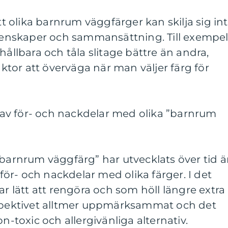
att olika barnrum väggfärger kan skilja sig in
egenskaper och sammansättning. Till exempe
hållbara och tåla slitage bättre än andra,
faktor att överväga när man väljer färg för
av för- och nackdelar med olika ”barnrum
”barnrum väggfärg” har utvecklats över tid ä
å för- och nackdelar med olika färger. I det
ar lätt att rengöra och som höll längre extra
rspektivet alltmer uppmärksammat och det
on-toxic och allergivänliga alternativ.