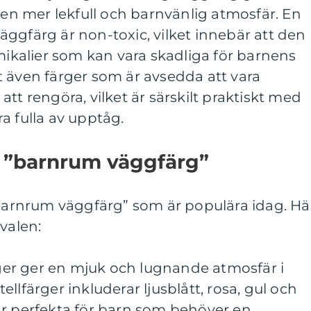
e en mer lekfull och barnvänlig atmosfär. En
ggfärg är non-toxic, vilket innebär att den
emikalier som kan vara skadliga för barnens
 även färger som är avsedda att vara
tt rengöra, vilket är särskilt praktiskt med
a fulla av upptåg.
v ”barnrum väggfärg”
”barnrum väggfärg” som är populära idag. Hä
valen:
ärger ger en mjuk och lugnande atmosfär i
llfärger inkluderar ljusblått, rosa, gul och
är perfekta för barn som behöver en