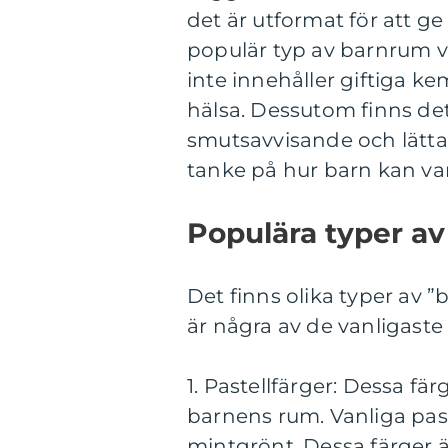
det är utformat för att g
populär typ av barnrum vä
inte innehåller giftiga k
hälsa. Dessutom finns det
smutsavvisande och lätta a
tanke på hur barn kan var
Populära typer a
Det finns olika typer av 
är några av de vanligaste 
1. Pastellfärger: Dessa f
barnens rum. Vanliga paste
mintgrönt. Dessa färger 