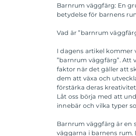
Barnrum väggfärg: En gru
betydelse för barnens r
Vad är ”barnrum väggfärg”
I dagens artikel kommer 
”barnrum väggfärg”. Att vä
faktor när det gäller att 
dem att växa och utveckla
förstärka deras kreativite
Låt oss börja med att un
innebär och vilka typer s
Barnrum väggfärg är en s
väggarna i barnens rum. D