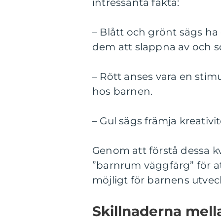
intressanta fakta:
– Blått och grönt sägs h
dem att slappna av och s
– Rött anses vara en sti
hos barnen.
– Gul sägs främja kreativ
Genom att förstå dessa k
”barnrum väggfärg” för a
möjligt för barnens utvec
Skillnaderna mell