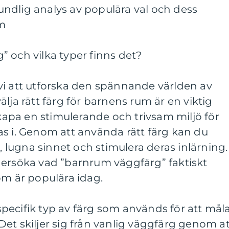
ndlig analys av populära val och dess
um
 och vilka typer finns det?
vi att utforska den spännande världen av
lja rätt färg för barnens rum är en viktig
skapa en stimulerande och trivsam miljö för
s i. Genom att använda rätt färg kan du
t, lugna sinnet och stimulera deras inlärning.
dersöka vad ”barnrum väggfärg” faktiskt
om är populära idag.
pecifik typ av färg som används för att mål
et skiljer sig från vanlig väggfärg genom at