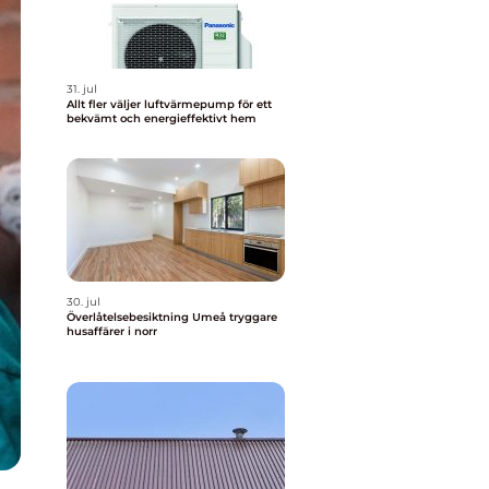
31. jul
Allt fler väljer luftvärmepump för ett
bekvämt och energieffektivt hem
30. jul
Överlåtelsebesiktning Umeå tryggare
husaffärer i norr