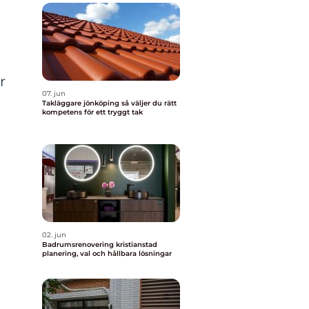
r
07. jun
l
Takläggare jönköping så väljer du rätt
kompetens för ett tryggt tak
d
02. jun
Badrumsrenovering kristianstad
planering, val och hållbara lösningar