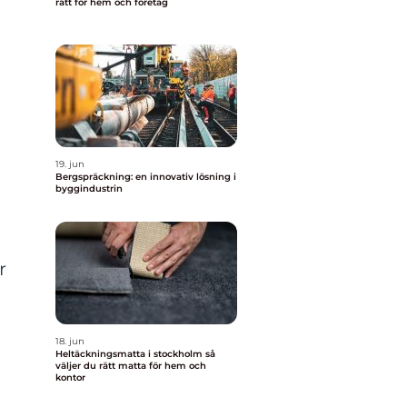
rätt för hem och företag
19. jun
Bergspräckning: en innovativ lösning i
byggindustrin
r
18. jun
Heltäckningsmatta i stockholm så
väljer du rätt matta för hem och
kontor