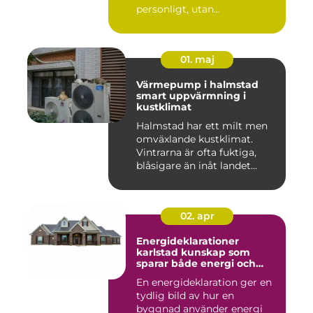
personligt, utan...
01. maj
Värmepump i halmstad
smart uppvärmning i
kustklimat
Halmstad har ett milt men
omväxlande kustklimat.
Vintrarna är ofta fuktiga,
blåsigare än inåt landet...
02. apr
Energideklarationer
karlstad kunskap som
sparar både energi och
pengar
En energideklaration ger en
tydlig bild av hur en
byggnad använder energi