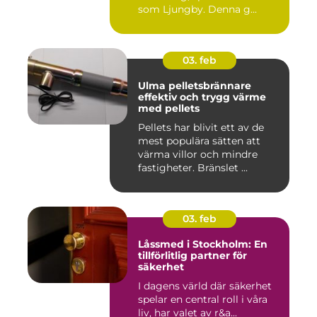
som Ljungby. Denna g...
03. feb
Ulma pelletsbrännare
effektiv och trygg värme
med pellets
Pellets har blivit ett av de
mest populära sätten att
värma villor och mindre
fastigheter. Bränslet ...
03. feb
Låssmed i Stockholm: En
tillförlitlig partner för
säkerhet
I dagens värld där säkerhet
spelar en central roll i våra
liv, har valet av r&a...