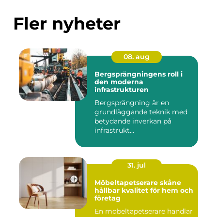
Fler nyheter
08. aug
Bergsprängningens roll i
den moderna
infrastrukturen
Bergsprängning är en
grundläggande teknik med
betydande inverkan på
infrastrukt...
31. jul
Möbeltapetserare skåne
hållbar kvalitet för hem och
företag
En möbeltapetserare handlar