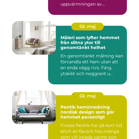
uppvärmningen av
bostäder...
02. maj
Måleri som lyfter hemmet
från slitna ytor till
genomtänkt helhet
En genomtänkt målning kan
förvandla ett hem utan att
en enda vägg rivs. Färg,
ytskikt och noggrant u...
02. maj
Pentik heminredning
nordisk design som gör
hemmet personligt
Finska Pentik har på kort tid
blivit en favorit hos många
som vill inreda varmt och