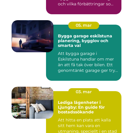
och vilka förbättringar so...
05. mar
Bygga garage eskilstuna
planering, bygglov och
smarta val
Att bygga garage i
Eskilstuna handlar om mer
än att få tak över bilen. Ett
genomtänkt garage ger try...
03. mar
Lediga lägenheter i
Ljungby: En guide för
bostadssökande
Att hitta en plats att kalla
sitt hem kan vara en
utmaning, speciellt i en stad