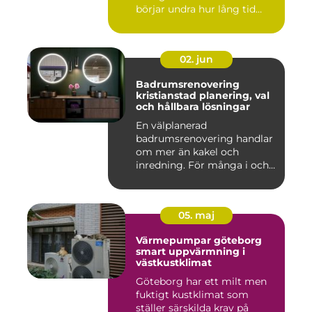
börjar undra hur lång tid
take...
02. jun
Badrumsrenovering
kristianstad planering, val
och hållbara lösningar
En välplanerad
badrumsrenovering handlar
om mer än kakel och
inredning. För många i och
runt Kristia...
05. maj
Värmepumpar göteborg
smart uppvärmning i
västkustklimat
Göteborg har ett milt men
fuktigt kustklimat som
ställer särskilda krav på