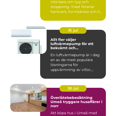
inte bara om tyg och
stoppning. Yrket förenar
hantverk, formkänsla och h...
31. jul
Allt fler väljer
luftvärmepump för ett
bekvämt och
energieffektivt hem
En luftvärmepump är i dag
en av de mest populära
lösningarna för
uppvärmning av villor,
radhus och f...
30. jul
Överlåtelsebesiktning
Umeå tryggare husaffärer i
norr
Att köpa hus i Umeå med