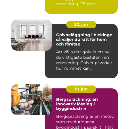
renovering. Fönster ...
30. jun
Golvbeläggning i blekinge
så väljer du rätt för hem
och företag
Att välja rätt golv är ett av
de viktigaste besluten i en
renovering. Golvet påverkar
hur rummet kän...
19. jun
Bergspräckning: en
innovativ lösning i
byggindustrin
Bergspräckning är en metod
som revolutionerat
byggindustrin, särskilt i hårt