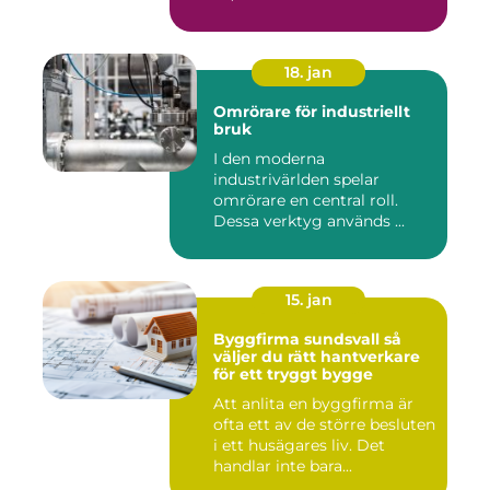
18. jan
Omrörare för industriellt
bruk
I den moderna
industrivärlden spelar
omrörare en central roll.
Dessa verktyg används ...
15. jan
Byggfirma sundsvall så
väljer du rätt hantverkare
för ett tryggt bygge
Att anlita en byggfirma är
ofta ett av de större besluten
i ett husägares liv. Det
handlar inte bara...