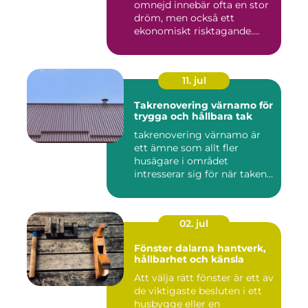
omnejd innebär ofta en stor
dröm, men också ett
ekonomiskt risktagande.
Klim...
11. jul
Takrenovering värnamo för
trygga och hållbara tak
takrenovering värnamo är
ett ämne som allt fler
husägare i området
intresserar sig för när taken
bör...
02. jul
Fönster dalarna hantverk,
hållbarhet och känsla
Att välja rätt fönster är ett av
de viktigaste besluten i ett
husbygge eller en