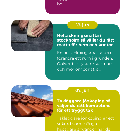
be...
18. jun
Heltäckningsmatta i
stockholm så väljer du rätt
matta för hem och kontor
En heltäckningsmatta kan
förändra ett rum i grunden.
Golvet blir tystare, varmare
och mer ombonat, s...
07. jun
Takläggare jönköping så
väljer du rätt kompetens
för ett tryggt tak
Takläggare jönköping är ett
sökord som många
husägare använder när de