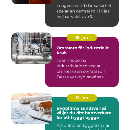
I dagens värld där säkerhet
spelar en central roll i våra
liv, har valet av r&a...
18. jan
Omrörare för industriellt
bruk
I den moderna
industrivärlden spelar
omrörare en central roll.
Dessa verktyg används ...
15. jan
Byggfirma sundsvall så
väljer du rätt hantverkare
för ett tryggt bygge
Att anlita en byggfirma är