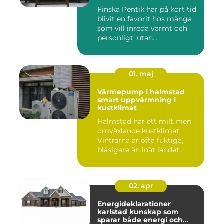
Finska Pentik har på kort tid
blivit en favorit hos många
som vill inreda varmt och
personligt, utan...
01. maj
Värmepump i halmstad
smart uppvärmning i
kustklimat
Halmstad har ett milt men
omväxlande kustklimat.
Vintrarna är ofta fuktiga,
blåsigare än inåt landet...
02. apr
Energideklarationer
karlstad kunskap som
sparar både energi och