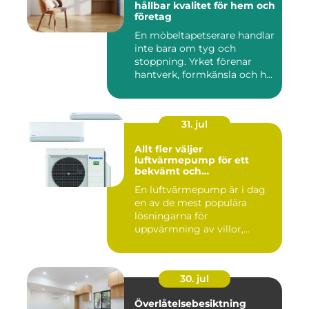
hållbar kvalitet för hem och
företag
En möbeltapetserare handlar
inte bara om tyg och
stoppning. Yrket förenar
hantverk, formkänsla och h...
31. jul
Allt fler väljer
luftvärmepump för ett
bekvämt och
energieffektivt hem
En luftvärmepump är i dag
en av de mest populära
lösningarna för
uppvärmning av villor,
radhus och f...
30. jul
Överlåtelsebesiktning