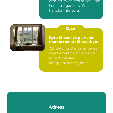
ofta ett av de större besluten
i ett husägares liv. Det
handlar inte bara...
13. jan
Byta fönster så planerar
man ett smart fönsterbyte
Att byta fönster är en av de
mest effektiva åtgärderna
för att minska
energikostnader, höja
komforte...
Adress