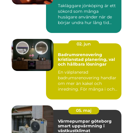
Takläggare jönköping är ett
sökord som många
husägare använder när de
börjar undra hur lång tid
take...
02. jun
Badrumsrenovering
kristianstad planering, val
och hållbara lösningar
En välplanerad
badrumsrenovering handlar
om mer än kakel och
inredning. För många i och
runt Kristia...
05. maj
Värmepumpar göteborg
smart uppvärmning i
västkustklimat