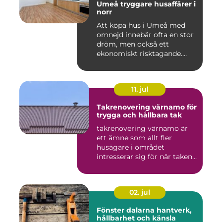
Umeå tryggare husaffärer i
norr
Att köpa hus i Umeå med
omnejd innebär ofta en stor
dröm, men också ett
ekonomiskt risktagande.
Klim...
11. jul
Takrenovering värnamo för
trygga och hållbara tak
takrenovering värnamo är
ett ämne som allt fler
husägare i området
intresserar sig för när taken
bör...
02. jul
Fönster dalarna hantverk,
hållbarhet och känsla