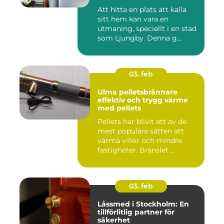
Att hitta en plats att kalla
sitt hem kan vara en
utmaning, speciellt i en stad
som Ljungby. Denna g...
03. feb
Ulma pelletsbrännare
effektiv och trygg värme
med pellets
Pellets har blivit ett av de
mest populära sätten att
värma villor och mindre
fastigheter. Bränslet ...
03. feb
Låssmed i Stockholm: En
tillförlitlig partner för
säkerhet