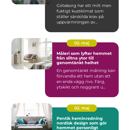
Göteborg har ett milt men
fuktigt kustklimat som
ställer särskilda krav på
uppvärmningen av
bostäder...
02. maj
Måleri som lyfter hemmet
från slitna ytor till
genomtänkt helhet
En genomtänkt målning kan
förvandla ett hem utan att
en enda vägg rivs. Färg,
ytskikt och noggrant u...
02. maj
Pentik heminredning
nordisk design som gör
hemmet personligt